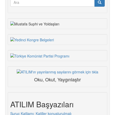
Arama
İçin
formu
Görev
Ara
Başına!
Oku, Okut, Yaygınlaştır
ATILIM Başyazıları
Suruç Katliamı: Katiller konuşturulmalı