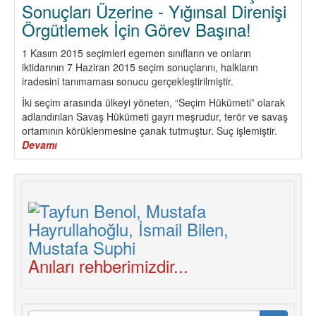
Sonuçları Üzerine - Yığınsal Direnişi
Örgütlemek İçin Görev Başına!
1 Kasım 2015 seçimleri egemen sınıfların ve onların
iktidarının 7 Haziran 2015 seçim sonuçlarını, halkların
iradesini tanımaması sonucu gerçekleştirilmiştir.
İki seçim arasında ülkeyi yöneten, “Seçim Hükümeti” olarak
adlandırılan Savaş Hükümeti gayrı meşrudur, terör ve savaş
ortamının körüklenmesine çanak tutmuştur. Suç işlemiştir.
Devamı
about
1
Kasım
2015
Erken
Genel
Seçim
Sonuçları
Üzerine
Anıları rehberimizdir...
-
Yığınsal
Direnişi
Örgütlemek