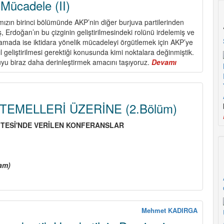
Mücadele (II)
TAKSİM,
Her
mızın birinci bölümünde AKP’nin diğer burjuva partilerinden
Yer
ış, Erdoğan’ın bu çizginin geliştirilmesindeki rolünü irdelemiş ve
DİRENİŞ
aşamada ise iktidara yönelik mücadeleyi örgütlemek için AKP’ye
!
 geliştirilmesi gerektiği konusunda kimi noktalara değinmiştik.
yu biraz daha derinleştirmek amacını taşıyoruz.
Devamı
about
AKP’ye
Karşı
Mücadele
(II)
 TEMELLERİ ÜZERİNE (2.Bölüm)
İ
TES
İ
'NDE VER
İLEN KONFERANSLAR
am)
bout
ENİNİZMİN
EMELLERİ
ZERİNE
Mehmet KADIRGA
.Bölüm)