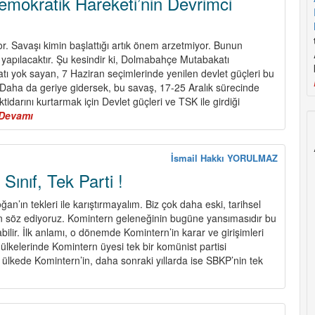
emokratik Hareketi’nin Devrimci
or. Savaşı kimin başlattığı artık önem arzetmiyor. Bunun
yapılacaktır. Şu kesindir ki, Dolmabahçe Mutabakatı
 yok sayan, 7 Haziran seçimlerinde yenilen devlet güçleri bu
. Daha da geriye gidersek, bu savaş, 17-25 Aralık sürecinde
tidarını kurtarmak için Devlet güçleri ve TSK ile girdiği
Devamı
about
Kürt
Ulusal
Demokratik
İsmail Hakkı YORULMAZ
Hareketi’nin
Sınıf, Tek Parti !
Devrimci
Hamlesi
ğan’ın tekleri ile karıştırmayalım. Biz çok daha eski, tarihsel
en söz ediyoruz. Komintern geleneğinin bugüne yansımasıdır bu
nabilir. İlk anlamı, o dönemde Komintern’in karar ve girişimleri
kelerinde Komintern üyesi tek bir komünist partisi
 ülkede Komintern’in, daha sonraki yıllarda ise SBKP’nin tek
bout
ek
lke,