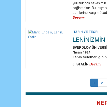
yürütülecek savaşımın i
sağlamaktır. Bu ihtiya
partilerine karşı mücad
Devamı
about
AKP’ye
Karşı
Mücadele
TARİH VE TEORİ
(I)
LENİNİZMİN
SVERDLOV
Ü
Nİ
VERS
Nisan 1924
Lenin Seferberliğinin
J. STAL
İN
Devamı
ab
LE
TE
ÜZ
1
2
(1)
NER