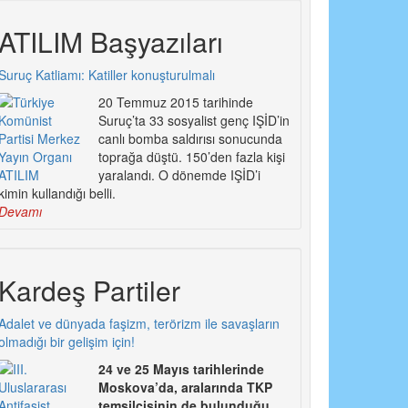
ATILIM Başyazıları
Suruç Katliamı: Katiller konuşturulmalı
20 Temmuz 2015 tarihinde
Suruç’ta 33 sosyalist genç IŞİD’in
canlı bomba saldırısı sonucunda
toprağa düştü. 150’den fazla kişi
yaralandı. O dönemde IŞİD’i
kimin kullandığı belli.
Devamı
Kardeş Partiler
Adalet ve dünyada faşizm, terörizm ile savaşların
olmadığı bir gelişim için!
24 ve 25 Mayıs tarihlerinde
Moskova’da, aralarında TKP
temsilcisinin de bulunduğu