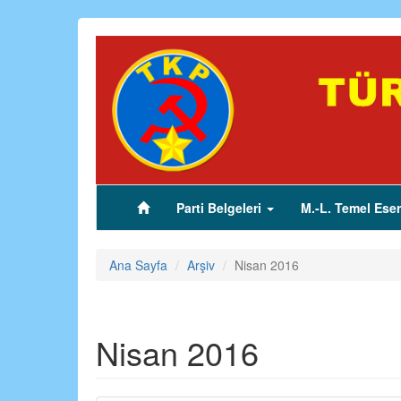
Ana
içeriğe
atla
Parti Belgeleri
M.-L. Temel Eser
(current)
Ana Sayfa
Arşiv
Nisan 2016
Nisan 2016