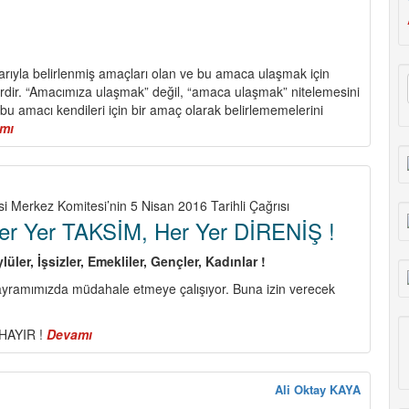
larıyla belirlenmiş amaçları olan ve bu amaca ulaşmak için
rdir. “Amacımıza ulaşmak” değil, “amaca ulaşmak” nitelemesini
bu amacı kendileri için bir amaç olarak belirlememelerini
mı
about
KOMÜNİST
si Merkez Komitesi’nin 5 Nisan 2016 Tarihli Çağrısı
er Yer TAKSİM, Her Yer DİRENİŞ !
lüler, İşsizler, Emekliler, Gençler, Kadınlar !
bayramımızda müdahale etmeye çalışıyor. Buna izin verecek
 HAYIR !
Devamı
about
1
MAYIS’ta
Her
Ali Oktay KAYA
Yer