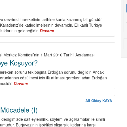
ek
ınıf,
ek
arti
iye devrimci hareketinin tarihine kanla kazınmış bir gündür.
Karadeniz’de katledilmelerinin devamıdır. Eli kanlı Türkiye
ktidarının geleneğidir.
Devamı
about
KIZILDERE
si Merkez Komitesi’nin 1 Mart 2016 Tarihli Açıklaması
eye Koşuyor?
 gereken sorunu tek başına Erdoğan sorunu değildir. Ancak
sorunlarının çözülmesi için ilk atılması gereken adım Erdoğan
mesidir.
Devamı
about
Erdoğan
Nereye
Koşuyor?
Ali Oktay KAYA
 Mücadele (I)
ediğimizde salt eylemlilik, söylem ve açıklamalar ile sınırlı
mudur. Burjuvazinin işbirlikçi oligarşik iktidarına karşı