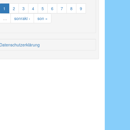
1
2
3
4
5
6
7
8
9
…
sonraki ›
son »
Datenschutzerklärung