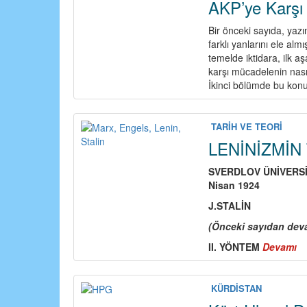
AKP’ye Karşı 
Bir önceki sayıda, yazı
farklı yanlarını ele alm
temelde iktidara, ilk 
karşı mücadelenin nasıl
İkinci bölümde bu konu
TARİH VE TEORİ
LENİNİZMİN
SVERDLOV
ÜNİVERS
Nisan 1924
J.STALİN
(Önceki sayıdan dev
II. YÖNTEM
Devamı
a
L
T
Ü
KÜRDİSTAN
(2