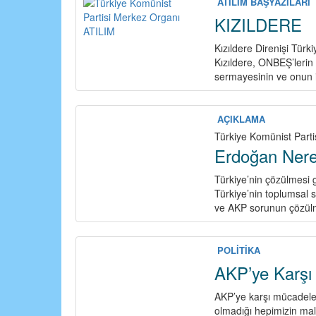
T
ATILIM BAŞYAZILARI
S
KIZILDERE
T
P
Kızıldere Direnişi Türk
!
Kızıldere, ONBEŞ’lerin 
sermayesinin ve onun i
AÇIKLAMA
Türkiye Komünist Parti
Erdoğan Ner
Türkiye’nin çözülmesi
Türkiye’nin toplumsal 
ve AKP sorunun çözül
POLİTİKA
AKP’ye Karşı
AKP’ye karşı mücadele d
olmadığı hepimizin malu