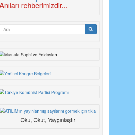
Anıları rehberimizdir...
Arama
formu
Ara
Oku, Okut, Yaygınlaştır