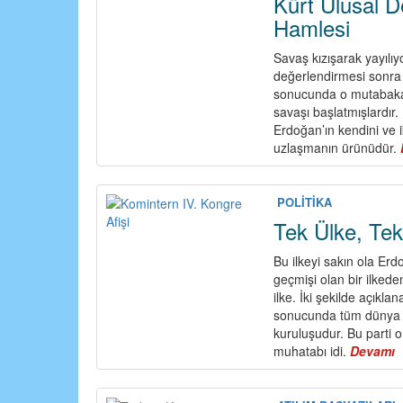
Kürt Ulusal D
Hamlesi
Savaş kızışarak yayılıy
değerlendirmesi sonra 
sonucunda o mutabakatı
savaşı başlatmışlardır
Erdoğan’ın kendini ve ik
uzlaşmanın ürünüdür.
POLİTİKA
Tek Ülke, Tek 
Bu ilkeyi sakın ola Erdo
geçmişi olan bir ilked
ilke. İki şekilde açıkla
sonucunda tüm dünya ül
kuruluşudur. Bu parti o
muhatabı idi.
Devamı
a
T
Ü