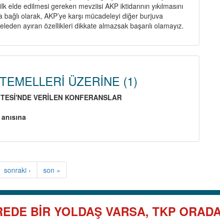
lk elde edilmesi gereken mevziisi AKP iktidarının yıkılmasını
ca bağlı olarak, AKP’ye karşı mücadeleyi diğer burjuva
eleden ayıran özellikleri dikkate almazsak başarılı olamayız.
 TEMELLERİ ÜZERİNE (1)
İ
TES
İ
'NDE VER
İ
LEN KONFERANSLAR
 anısına
out
NİNİZMİN
MELLERİ
ERİNE
sonraki ›
son »
EDE BİR YOLDAŞ VARSA, TKP ORAD