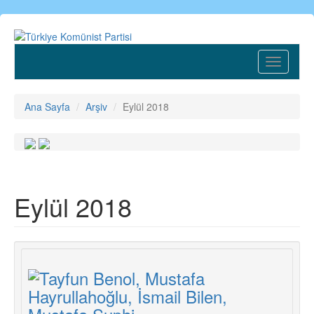
Ana
içeriğe
atla
Toggle
navigatio
Ana Sayfa
Arşiv
Eylül 2018
Eylül 2018