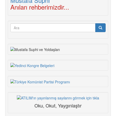
Anıları rehberimizdir...
Arama
formu
Ara
Oku, Okut, Yaygınlaştır