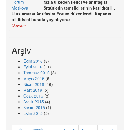
fazla ülkeden ilerici ve antifaşist
örgütlerin temsilcilerinin katıldığı III.
Uluslararası Antifaşist Forum düzenlendi. Kapanış
bildirisini burada yayınlıyoruz.
Devamı
Arşiv
Ekim 2016
(8)
Eylül 2016
(11)
Temmuz 2016
(8)
Mayıs 2016
(6)
Nisan 2016
(16)
Mart 2016
(5)
Ocak 2016
(8)
Aralık 2015
(4)
Kasım 2015
(1)
Ekim 2015
(5)
« ilk
‹ önceki
…
4
5
6
7
8
9