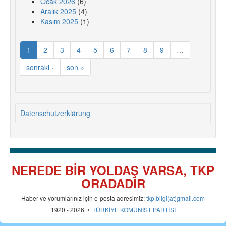
Ocak 2026
(6)
Aralık 2025
(4)
Kasım 2025
(1)
1
2
3
4
5
6
7
8
9
…
sonraki ›
son »
Datenschutzerklärung
NEREDE BİR YOLDAŞ VARSA, TKP
ORADADIR
Haber ve yorumlarınız için e-posta adresimiz:
tkp.bilgi(at)gmail.com
1920 - 2026 •
TÜRKİYE KOMÜNİST PARTİSİ