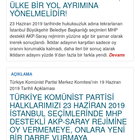
ÜLKE BİR YOL AYRIMINA
YÖNELMELİDİR!
23 Haziran 2019 tarihinde hukuksuzluk adına tekrarlanan
İstanbul Büyükşehir Belediye Başkanlığı seçimleri MHP
destekli AKP-Saray rejiminin yüzüne ağır bir şamar olarak
inerek sonuçlandı. İktidar adayının karşıtları sadece oy
oranını korumakla kalmadı, daha ileri bir sonuç alarak
iktidarın adayını yüzde 9’dan fazla bir farkla yendi.
Devamı
about
İKTİDA
İSTAN
YENİLD
AÇIKLAMA
ÜLKE
Türkiye Komünist Partisi Merkez Komitesi’nin 19 Haziran
BİR
2019 Tarihli Açıklaması
YOL
TÜRKİYE KOMÜNİST PARTİSİ
AYRIM
HALKLARIMIZI 23 HAZİRAN 2019
YÖNEL
İSTANBUL SEÇİMLERİNDE MHP
DESTEKLİ AKP-SARAY REJİMİNE
OY VERMEMEYE, ONLARA YENİ
BİR DARBE VURMAYA