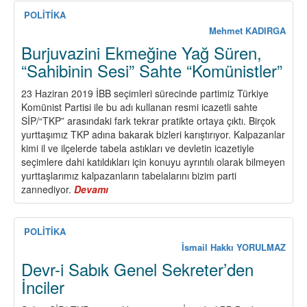
DARBE
Olmalı
POLİTİKA
VURMAYA
ÇAĞIRIYOR!
Mehmet KADIRGA
Burjuvazini Ekmeğine Yağ Süren,
“Sahibinin Sesi” Sahte “Komünistler”
23 Haziran 2019 İBB seçimleri sürecinde partimiz Türkiye
Komünist Partisi ile bu adı kullanan resmi icazetli sahte
SİP/“TKP” arasındaki fark tekrar pratikte ortaya çıktı. Birçok
yurttaşımız TKP adına bakarak bizleri karıştırıyor. Kalpazanlar
kimi il ve ilçelerde tabela astıkları ve devletin icazetiyle
seçimlere dahi katıldıkları için konuyu ayrıntılı olarak bilmeyen
yurttaşlarımız kalpazanların tabelalarını bizim parti
zannediyor.
Devamı
about
Burjuvazini
Ekmeğine
Yağ
POLİTİKA
Süren,
İsmail Hakkı YORULMAZ
“Sahibinin
Devr-i Sabık Genel Sekreter’den
Sesi”
İnciler
Sahte
“Komünistler”