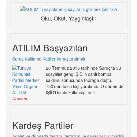
Oku, Okut, Yaygınlaştır
ATILIM Başyazıları
Suruç Katliamı: Katiller konuşturulmalı
20 Temmuz 2015 tarihinde Suruç’ta 33
sosyalist genç IŞİD’in canlı bomba
saldırısı sonucunda toprağa düştü.
150’den fazla kişi yaralandı. O dönemde
IŞİD’i kimin kullandığı belli.
Devamı
Kardeş Partiler
Adalet ve dünyada faşizm, terörizm ile savaşların olmadığı