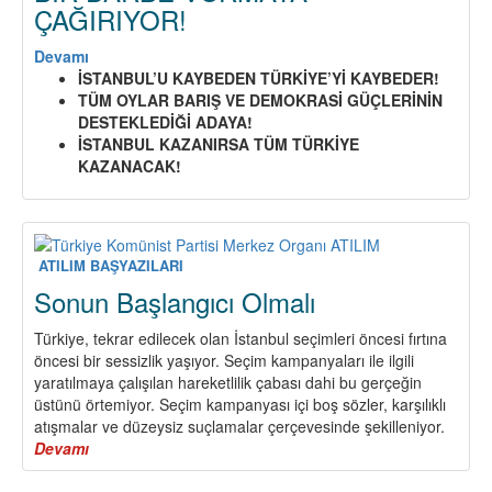
ÇAĞIRIYOR!
Devamı
about
İSTANBUL’U KAYBEDEN TÜRKİYE’Yİ KAYBEDER!
TÜRKİYE
TÜM OYLAR BARIŞ VE DEMOKRASİ GÜÇLERİNİN
KOMÜNİST
DESTEKLEDİĞİ ADAYA!
PARTİSİ
İSTANBUL KAZANIRSA TÜM TÜRKİYE
HALKLARIMIZI
KAZANACAK!
23
HAZİRAN
2019
İSTANBUL
SEÇİMLERİNDE
ATILIM BAŞYAZILARI
MHP
Sonun Başlangıcı Olmalı
DESTEKLİ
AKP-
Türkiye, tekrar edilecek olan İstanbul seçimleri öncesi fırtına
SARAY
öncesi bir sessizlik yaşıyor. Seçim kampanyaları ile ilgili
REJİMİNE
yaratılmaya çalışılan hareketlilik çabası dahi bu gerçeğin
OY
üstünü örtemiyor. Seçim kampanyası içi boş sözler, karşılıklı
VERMEMEYE,
atışmalar ve düzeysiz suçlamalar çerçevesinde şekilleniyor.
ONLARA
Devamı
about
YENİ
Sonun
BİR
Başlangıcı