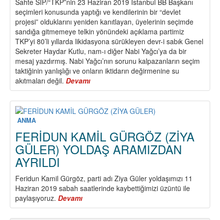
Sahte SİP/“TKP”nin 23 Haziran 2019 İstanbul BB Başkanı
seçimleri konusunda yaptığı ve kendilerinin bir “devlet
projesi” olduklarını yeniden kanıtlayan, üyelerinin seçimde
sandığa gitmemeye telkin yönündeki açıklama partimiz
TKP’yi 80’li yıllarda likidasyona sürükleyen devr-i sabık Genel
Sekreter Haydar Kutlu, nam-ı diğer Nabi Yağcı’ya da bir
mesaj yazdırmış. Nabi Yağcı’nın sorunu kalpazanların seçim
taktiğinin yanlışlığı ve onların iktidarın değirmenine su
akıtmaları değil.
Devamı
about
Devr-
i
Sabık
Genel
ANMA
Sekreter’den
FERİDUN KAMİL GÜRGÖZ (ZİYA
İnciler
GÜLER) YOLDAŞ ARAMIZDAN
AYRILDI
Feridun Kamil Gürgöz, parti adı Ziya Güler yoldaşımızı 11
Haziran 2019 sabah saatlerinde kaybettiğimizi üzüntü ile
paylaşıyoruz.
Devamı
about
FERİDUN
KAMİL