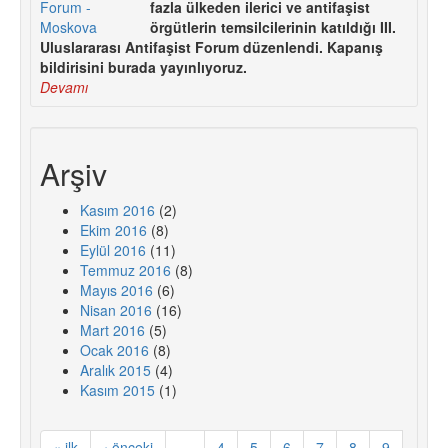
fazla ülkeden ilerici ve antifaşist
örgütlerin temsilcilerinin katıldığı III.
Uluslararası Antifaşist Forum düzenlendi. Kapanış
bildirisini burada yayınlıyoruz.
Devamı
Arşiv
Kasım 2016
(2)
Ekim 2016
(8)
Eylül 2016
(11)
Temmuz 2016
(8)
Mayıs 2016
(6)
Nisan 2016
(16)
Mart 2016
(5)
Ocak 2016
(8)
Aralık 2015
(4)
Kasım 2015
(1)
« ilk
‹ önceki
…
4
5
6
7
8
9