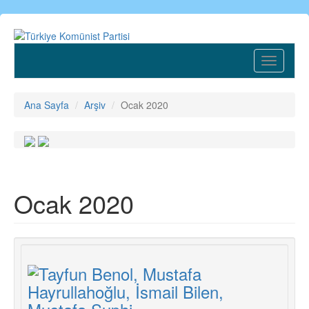
Ana
içeriğe
atla
Toggle
navigatio
Ana Sayfa
Arşiv
Ocak 2020
Ocak 2020