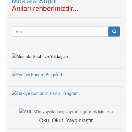
Anıları rehberimizdir...
Arama
formu
Ara
Oku, Okut, Yaygınlaştır