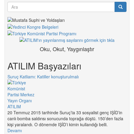
Arama
formu
Ara
Oku, Okut, Yaygınlaştır
ATILIM Başyazıları
Suruç Katliamı: Katiller konuşturulmalı
20 Temmuz 2015 tarihinde Suruç’ta 33 sosyalist genç IŞİD’in
canlı bomba saldırısı sonucunda toprağa düştü. 150’den fazla
kişi yaralandı. O dönemde IŞİD’i kimin kullandığı belli.
Devamı