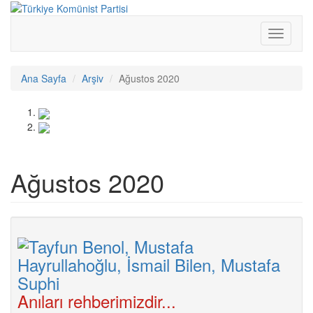
Ana
içeriğe
atla
Toggle
navigati
Ana Sayfa
Arşiv
Ağustos 2020
Ağustos 2020
Anıları rehberimizdir...