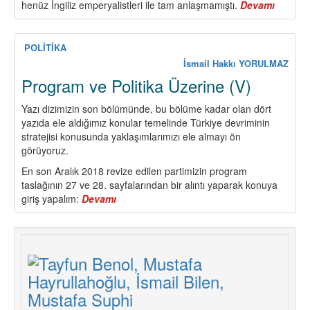
henüz İngiliz emperyalistleri ile tam anlaşmamıştı.
Devamı
about
Dünüm
Bugün
Yarınım
POLİTİKA
TKP
İsmail Hakkı YORULMAZ
101
Program ve Politika Üzerine (V)
Yaşınd
Yazı dizimizin son bölümünde, bu bölüme kadar olan dört
yazıda ele aldığımız konular temelinde Türkiye devriminin
stratejisi konusunda yaklaşımlarımızı ele almayı ön
görüyoruz.
En son Aralık 2018 revize edilen partimizin program
taslağının 27 ve 28. sayfalarından bir alıntı yaparak konuya
giriş yapalım:
Devamı
about
Program
ve
Politika
Üzerine
(V)