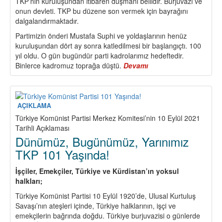
TKP’nin kuruluşundan itibaren düşmanı bellidir. Burjuvazi ve
onun devleti. TKP bu düzene son vermek için bayrağını
dalgalandırmaktadır.
Partimizin önderi Mustafa Suphi ve yoldaşlarının henüz
kuruluşundan dört ay sonra katledilmesi bir başlangıçtı. 100
yıl oldu. O gün bugündür parti kadrolarımız hedeftedir.
Binlerce kadromuz toprağa düştü.
Devamı
about
TKP’nin
savaşımı
AÇIKLAMA
Türkiye Komünist Partisi Merkez Komitesi’nin 10 Eylül 2021
Tarihli Açıklaması
Dünümüz, Bugünümüz, Yarınımız
TKP 101 Yaşında!
İşçiler, Emekçiler, Türkiye ve Kürdistan’ın yoksul
halkları;
Türkiye Komünist Partisi 10 Eylül 1920’de, Ulusal Kurtuluş
Savaşı’nın ateşleri içinde, Türkiye halklarının, işçi ve
emekçilerin bağrında doğdu. Türkiye burjuvazisi o günlerde