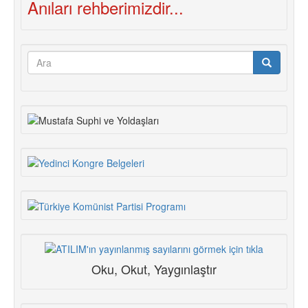
Anıları rehberimizdir...
Arama
formu
Ara
Oku, Okut, Yaygınlaştır