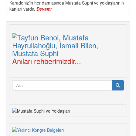
Karadeniz’in her damlasında Mustafa Suphi ve yoldaşlarının
kanları vardır.
Devamı
about
Mustafa
Suphi
ve
Yoldaşlarının
Vasiyeti:
Türkiye
Federatif
Sosyalist
Anıları rehberimizdir...
Cumhuriyeti
Arama
formu
Ara