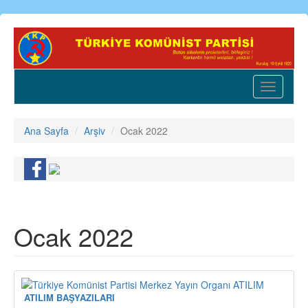
Ana
içeriğe
atla
Toggle
navigatio
Ana Sayfa
Arşiv
Ocak 2022
Ocak 2022
ATILIM BAŞYAZILARI