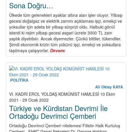
Sona Doğru…
Ülkede tüm gelenekleri ayaklar altına alan işler oluyor. Yılbaşı
gecesi doğalgaz ve elektrik zammı açıklaması işçi, emekçi ve
yoksullar için adeta bir yılbaşı sürprizi oldu. Halbuki gönül
isterdi ki rejim yılbaşı gecesi asgari ücrete 3000 TL zam
yaptık diyebilsin. Ancak diyemezler. Çünkü bittiler, tükendiler.
Şimdi ekonomik krizin tüm yükünü işçi, emekçi ve yoksullara
taşıtmaya çalışıyorlar.
Devamı
about
Sona
Doğru…
POLİTİKA
Ali Oktay KAYA
VI. KADRİ EROL YOLDAŞ KOMÜNİST HAMLESİ 10 Ekim
2021 - 29 Ocak 2022
Türkiye ve Kürdistan Devrimi İle
Ortadoğu Devrimci Çemberi
Ortadoğu Devrimci Çemberi nitelemesi Filistin Halk Kurtuluş
Cephesi - FHKC Genel Sekreteri Dr. George Habbaş