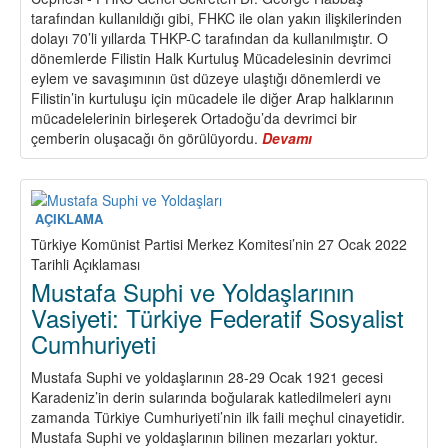
tarafından kullanıldığı gibi, FHKC ile olan yakın ilişkilerinden
dolayı 70’li yıllarda THKP-C tarafından da kullanılmıştır. O
dönemlerde Filistin Halk Kurtuluş Mücadelesinin devrimci
eylem ve savaşımının üst düzeye ulaştığı dönemlerdi ve
Filistin’in kurtuluşu için mücadele ile diğer Arap halklarının
mücadelelerinin birleşerek Ortadoğu’da devrimci bir
çemberin oluşacağı ön görülüyordu.
Devamı
about
Türkiye
ve
Kürdistan
Devrimi
AÇIKLAMA
İle
Türkiye Komünist Partisi Merkez Komitesi’nin 27 Ocak 2022
Ortadoğu
Tarihli Açıklaması
Devrimci
Mustafa Suphi ve Yoldaşlarının
Çemberi
Vasiyeti: Türkiye Federatif Sosyalist
Cumhuriyeti
Mustafa Suphi ve yoldaşlarının 28-29 Ocak 1921 gecesi
Karadeniz’in derin sularında boğularak katledilmeleri aynı
zamanda Türkiye Cumhuriyeti’nin ilk faili meçhul cinayetidir.
Mustafa Suphi ve yoldaşlarının bilinen mezarları yoktur.