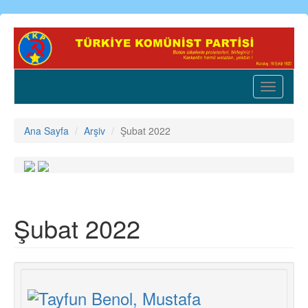
Ana
içeriğe
atla
Toggle
navigatio
Ana Sayfa
Arşiv
Şubat 2022
Şubat 2022