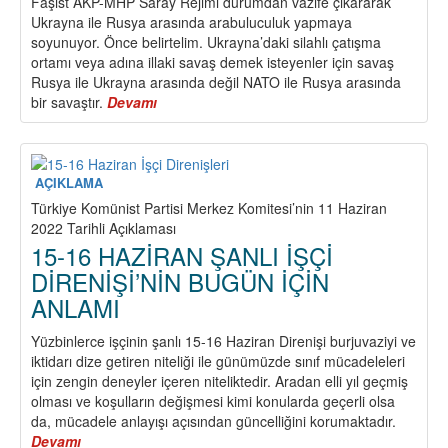
Faşist AKP-MHP Saray Rejimi durumdan vazife çıkararak
Ukrayna ile Rusya arasında arabuluculuk yapmaya
soyunuyor. Önce belirtelim. Ukrayna’daki silahlı çatışma
ortamı veya adına illaki savaş demek isteyenler için savaş
Rusya ile Ukrayna arasında değil NATO ile Rusya arasında
bir savaştır.
Devamı
about
SAVAŞA
DUR
DEMEK
AÇIKLAMA
Türkiye Komünist Partisi Merkez Komitesi’nin 11 Haziran
2022 Tarihli Açıklaması
15-16 HAZİRAN ŞANLI İŞÇİ
DİRENİŞİ’NİN BUGÜN İÇİN
ANLAMI
Yüzbinlerce işçinin şanlı 15-16 Haziran Direnişi burjuvaziyi ve
iktidarı dize getiren niteliği ile günümüzde sınıf mücadeleleri
için zengin deneyler içeren niteliktedir. Aradan elli yıl geçmiş
olması ve koşulların değişmesi kimi konularda geçerli olsa
da, mücadele anlayışı açısından güncelliğini korumaktadır.
Devamı
about