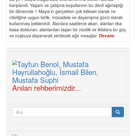
karşılandı. Yaşam ve çalışma koşullarının bu denli ağırlaştığı
bir dönemde 1 Mayıs’ın gerçekten çok kitlesel olarak ne
niteliğine uygun birlik, mücadele ve dayanışma günü olarak
kutlanması beklenirdi. Alanlara saatlerce akan, alanları tıka
basa dolduran, alanlardan taşan bir nicelik ve iktidara bu güç
ve coşkuya dayanarak verilecek ağır mesajlar.
Devamı
about
1
MAYIS
2022
DEĞERLEN
Anıları rehberimizdir...
Arama
formu
Ara