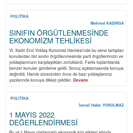
15-
16
HAZİRAN
POLİTİKA
ŞANLI
Mehmet KADIRGA
İŞÇİ
SINIFIN ÖRGÜTLENMESİNDE
DİRENİŞİ’NİN
EKONOMİZM TEHLİKESİ
BUGÜN
İÇİN
VI. Kadri Erol Yoldaş Komünist Hamlesi’nde bu sene tartışılan
ANLAMI
konulardan biri sınıfın örgütlenmesinde parti örgütlerimizin ve
yoldaşlarımızın karşılaştıkları zorluklardı. Farklı toplantılarda
benzer konular gündeme geldi. Sonuç açıklamasında konuya
değinildi. Hamle sürecinden önce de bazı yoldaşlarımız
yazılarında konuya dikkat çektiler.
Devamı
about
SINIFIN
ÖRGÜTLENMESİNDE
EKONOMİZM
POLİTİKA
TEHLİKESİ
İsmail Hakkı YORULMAZ
1 MAYIS 2022
DEĞERLENDİRMESİ
Bu yıl 1 Mayıs olağanüstü ekonomik kriz etkileri altında