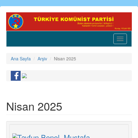
Ana
içeriğe
atla
Toggle
navigatio
Ana Sayfa
Arşiv
Nisan 2025
Nisan 2025