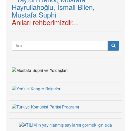
Anıları rehberimizdir...
Arama
formu
Ara