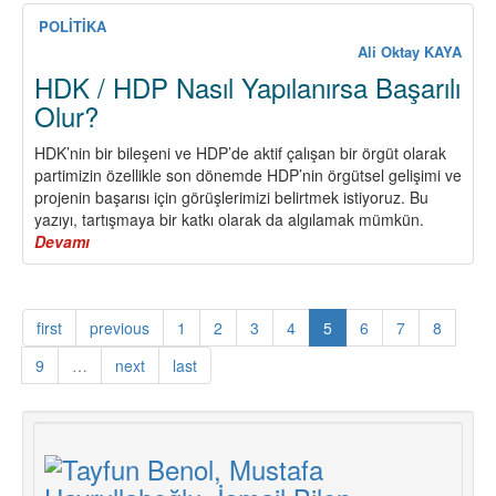
Süreci
ve
POLİTİKA
2015
Ali Oktay KAYA
Newroz’
HDK / HDP Nasıl Yapılanırsa Başarılı
Olur?
HDK’nin bir bileşeni ve HDP’de aktif çalışan bir örgüt olarak
partimizin özellikle son dönemde HDP’nin örgütsel gelişimi ve
projenin başarısı için görüşlerimizi belirtmek istiyoruz. Bu
yazıyı, tartışmaya bir katkı olarak da algılamak mümkün.
Devamı
about
HDK
/
HDP
first
previous
1
2
3
4
5
6
7
8
Nasıl
Yapılanırsa
9
…
next
last
Başarılı
Olur?