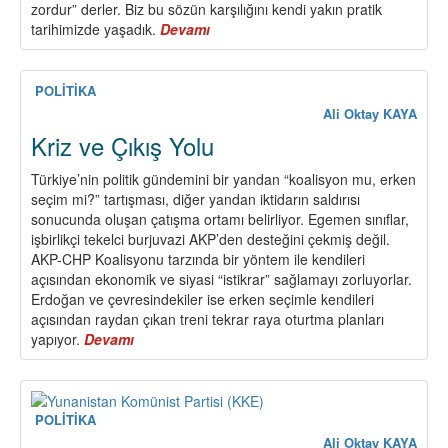
zordur” derler. Biz bu sözün karşılığını kendi yakın pratik
tarihimizde yaşadık.
Devamı
about
Parti
Çalışması
POLİTİKA
Ali Oktay KAYA
Kriz ve Çıkış Yolu
Türkiye’nin politik gündemini bir yandan “koalisyon mu, erken
seçim mi?” tartışması, diğer yandan iktidarın saldırısı
sonucunda oluşan çatışma ortamı belirliyor. Egemen sınıflar,
işbirlikçi tekelci burjuvazi AKP’den desteğini çekmiş değil.
AKP-CHP Koalisyonu tarzında bir yöntem ile kendileri
açısından ekonomik ve siyasi “istikrar” sağlamayı zorluyorlar.
Erdoğan ve çevresindekiler ise erken seçimle kendileri
açısından raydan çıkan treni tekrar raya oturtma planları
yapıyor.
Devamı
about
Kriz
ve
Çıkış
Yolu
POLİTİKA
Ali Oktay KAYA