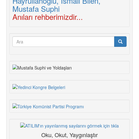
Anıları rehberimizdir...
Arama
formu
Ara
Oku, Okut, Yaygınlaştır