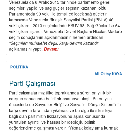
Venezuela’da 6 Aralık 2015 tarihinde parlamento genel
seçimleri yapıldı ve sağ güçler seçimin kazananı oldu.
Parlamentoda 99 vekil ile temsil edilecek sağ güçlerin
karşısında Venezuela Birleşik Sosyalist Partisi (PSUV) 46
vekil çıkardı. 2010 seçimlerinde PSUV 98, Sağ Güçler ise 64
vekil çıkarmışlardı. Venezuela Devlet Başkanı Nicolas Maduro
seçim sonuçlarının açıklanmasının hemen ardından
“Seçimleri muhalefet değil, karşı-devrim kazandı”
açıklamasını yaptı.
Devamı
about
Venezuela
Seçimleri
Üzerine
POLİTİKA
Ali Oktay KAYA
Parti Çalışması
Parti çalışmalarımız ülke topraklarında süren on yıllık bir
çalışma sonucunda belirli bir aşamaya ulaştı. Bu on yılın
öncesinde de Sovyetler Birliği ve Sosyalist Dünya Sistemi’nin
karşı-devrim tarafından yıkılması ve bu olgu ile sıkı sıkıya
bağlı olan partimizin likidasyonunu aşma konusunda
yürütülen ayrıntılı ve hassas bir ideolojik, politik
değerlendirme çalışması vardır. “Yıkmak kolay ama kurmak