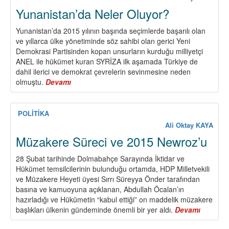
Yunanistan’da Neler Oluyor?
Yunanistan’da 2015 yılının başında seçimlerde başarılı olan
ve yıllarca ülke yönetiminde söz sahibi olan gerici Yeni
Demokrasi Partisinden kopan unsurların kurduğu milliyetçi
ANEL ile hükümet kuran SYRİZA ilk aşamada Türkiye de
dahil ilerici ve demokrat çevrelerin sevinmesine neden
olmuştu.
Devamı
about
Yunanistan’da
Neler
Oluyor?
POLİTİKA
Ali Oktay KAYA
Müzakere Süreci ve 2015 Newroz’u
28 Şubat tarihinde Dolmabahçe Sarayında İktidar ve
Hükümet temsilcilerinin bulunduğu ortamda, HDP Milletvekili
ve Müzakere Heyeti üyesi Sırrı Süreyya Önder tarafından
basına ve kamuoyuna açıklanan, Abdullah Öcalan’ın
hazırladığı ve Hükümetin “kabul ettiği” on maddelik müzakere
başlıkları ülkenin gündeminde önemli bir yer aldı.
Devamı
about
Müzake