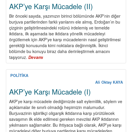
AKP’ye Karşı Mücadele (II)
Bir önceki sayıda, yazımızın birinci bölümünde AKP’nin diğer
burjuva partilerinden farklı yanlarını ele almış, Erdoğan’ın bu
çizginin geliştirilmesindeki rolünü irdelemiş ve temelde
iktidara, ilk aşamada ise iktidara yönelik mücadeleyi
örgütlemek için AKP’ye karşı mücadelenin nasıl geliştirilmesi
gerektiği konusunda kimi noktalara değinmiştik. İkinci
bölümde bu konuyu biraz daha derinleştirmek amacını
taşıyoruz.
Devamı
about
AKP’ye
Karşı
Mücadele
POLİTİKA
(II)
Ali Oktay KAYA
AKP’ye Karşı Mücadele (I)
AKP’ye karşı mücadele dediğimizde salt eylemlilik, söylem ve
açıklamalar ile sınırlı olmadığı hepimizin malumudur.
Burjuvazinin işbirlikçi oligarşik iktidarına karşı yürütülecek
savaşımın ilk elde edilmesi gereken mevziisi AKP iktidarının
yıkılmasını sağlamaktır. Bu ihtiyaca bağlı olarak, AKP’ye karşı
mücadeleyi diğer burjuva partilerine karşı mücadeleden