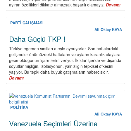
ayıran özellikleri dikkate almazsak başarılı olamayız.
Devamı
abou
AKP’
Karşı
Müca
PARTİ ÇALIŞMASI
(I)
Ali Oktay KAYA
Daha Güçlü TKP !
Türkiye egemen sınıfları ateşle oynuyorlar. Son haftalardaki
gelişmeler önümüzdeki haftaların ve ayların karanlık olaylara
gebe olduğunun işaretlerini veriyor. İktidar içeride ve dışarıda
soyutlanmışlığın, izolasyonun, yalnızlığın tepkisel öfkesini
yaşıyor. Bu tepki daha büyük çatışmaların habercisidir.
Devamı
about
Daha
Güçlü
TKP
!
POLİTİKA
Ali Oktay KAYA
Venezuela Seçimleri Üzerine