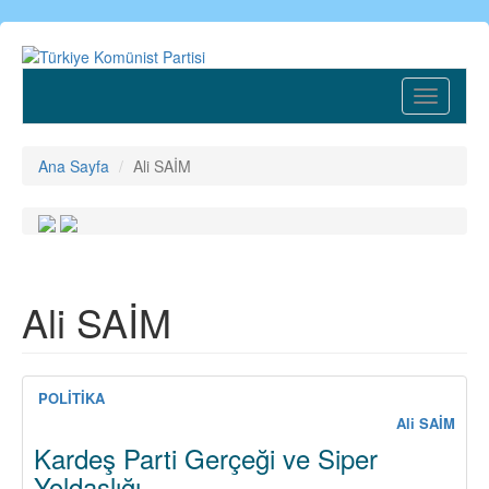
Ana
içeriğe
atla
Toggle
navigatio
Ana Sayfa
Ali SAİM
Ali SAİM
POLİTİKA
Ali SAİM
Kardeş Parti Gerçeği ve Siper
Yoldaşlığı