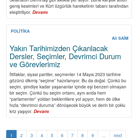
geniş kesimleri ve Kürt özgürlük hareketinin tabanı tarafından
eleştiriliyor.
Devamı
about
Legal
ve
İllegal
POLİTİKA
Örgütsel
Ali SAİM
Birliğin
Yakın Tarihimizden Çıkarılacak
Diyalektiği
Dersler, Seçimler, Devrimci Durum
ve Görevlerimiz
İttifaklar, siyasi partiler, seçmenler 14 Mayıs 2023 tarihine
gözünü dikmiş “seçime” hazırlanıyor. Bu da doğal. Çünkü bu
seçim, şimdiye kadar yaşananlar içinde eşi benzeri olmayan
bir seçim. Çünkü bu seçim ortamı, aynı anda hem
“parlamenter” yoldan beklentilere yol açıyor, hem de ülke
hızla “devrimci duruma” dönüşecek büyük ve derin bir çoklu
kriz yaşıyor.
Devamı
about
Yakın
Tarihimizden
Çıkarılacak
1
2
3
4
5
6
7
8
9
…
next
Dersler,