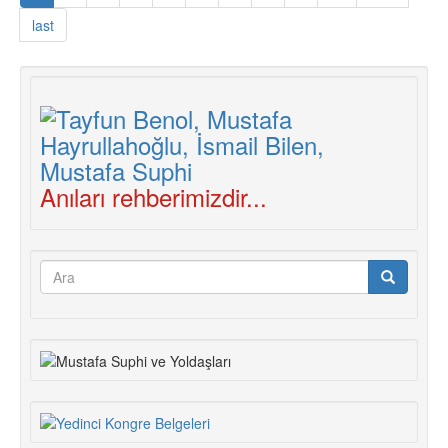
Seçimler,
last
Devrimci
Durum
ve
Görevlerimiz
Anıları rehberimizdir...
Arama
formu
Ara