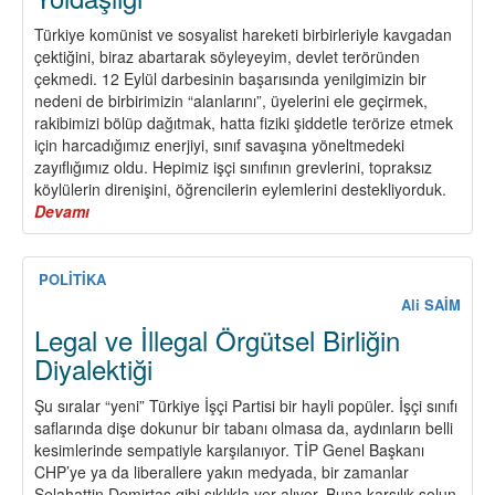
Türkiye komünist ve sosyalist hareketi birbirleriyle kavgadan
çektiğini, biraz abartarak söyleyeyim, devlet teröründen
çekmedi. 12 Eylül darbesinin başarısında yenilgimizin bir
nedeni de birbirimizin “alanlarını”, üyelerini ele geçirmek,
rakibimizi bölüp dağıtmak, hatta fiziki şiddetle terörize etmek
için harcadığımız enerjiyi, sınıf savaşına yöneltmedeki
zayıflığımız oldu. Hepimiz işçi sınıfının grevlerini, topraksız
köylülerin direnişini, öğrencilerin eylemlerini destekliyorduk.
Devamı
about
Kardeş
Parti
Gerçeği
POLİTİKA
ve
Ali SAİM
Siper
Legal ve İllegal Örgütsel Birliğin
Yoldaşlığı
Diyalektiği
Şu sıralar “yeni” Türkiye İşçi Partisi bir hayli popüler. İşçi sınıfı
saflarında dişe dokunur bir tabanı olmasa da, aydınların belli
kesimlerinde sempatiyle karşılanıyor. TİP Genel Başkanı
CHP’ye ya da liberallere yakın medyada, bir zamanlar
Selahattin Demirtaş gibi sıklıkla yer alıyor. Buna karşılık solun