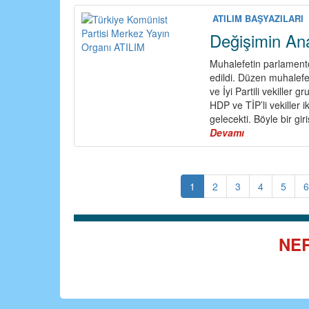
ATILIM BAŞYAZILARI
Değişimin Ana
Muhalefetin parlamento
edildi. Düzen muhalefet
ve İyi Partili vekiller 
HDP ve TİP’li vekiller 
gelecekti. Böyle bir g
Devamı
about
Değişimin
Anahtarı
1
2
3
4
5
NER