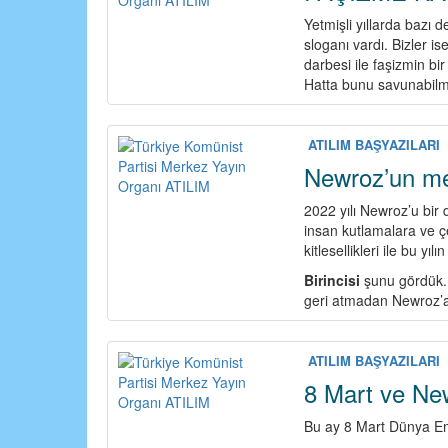
Yetmişli yıllarda bazı 
sloganı vardı. Bizler is
darbesi ile faşizmin b
Hatta bunu savunabilme
ATILIM BAŞYAZILARI
Newroz’un me
2022 yılı Newroz’u bir 
insan kutlamalara ve çe
kitlesellikleri ile bu yı
Birincisi
şunu gördük. K
geri atmadan Newroz’a s
ATILIM BAŞYAZILARI
8 Mart ve Ne
Bu ay 8 Mart Dünya Em