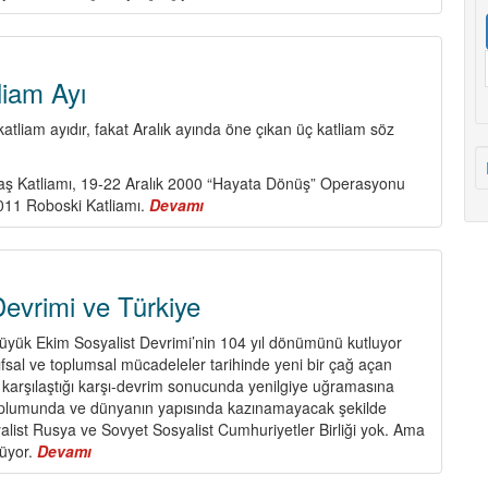
Sona
Doğru…
liam Ayı
atliam ayıdır, fakat Aralık ayında öne çıkan üç katliam söz
aş Katliamı, 19-22 Aralık 2000 “Hayata Dönüş” Operasyonu
2011 Roboski Katliamı.
Devamı
about
Aralık
Ayı
Katliam
Ayı
evrimi ve Türkiye
Büyük Ekim Sosyalist Devrimi’nin 104 yıl dönümünü kutluyor
ıfsal ve toplumsal mücadeleler tarihinde yeni bir çağ açan
karşılaştığı karşı-devrim sonucunda yenilgiye uğramasına
oplumunda ve dünyanın yapısında kazınamayacak şekilde
yalist Rusya ve Sovyet Sosyalist Cumhuriyetler Birliği yok. Ama
rüyor.
Devamı
about
Büyük