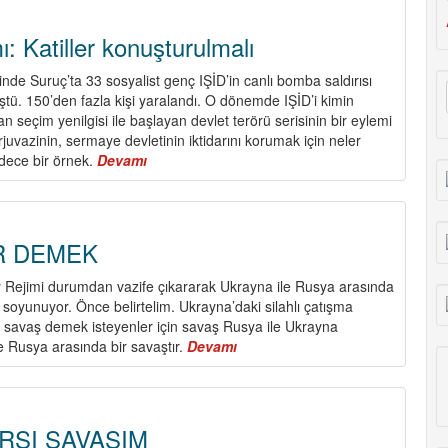
: Katiller konuşturulmalı
de Suruç’ta 33 sosyalist genç IŞİD’in canlı bomba saldırısı
ü. 150’den fazla kişi yaralandı. O dönemde IŞİD’i kimin
ran seçim yenilgisi ile başlayan devlet terörü serisinin bir eylemi
juvazinin, sermaye devletinin iktidarını korumak için neler
dece bir örnek.
Devamı
about
Suruç
Katliamı:
Katiller
konuşturulmalı
R DEMEK
Rejimi durumdan vazife çıkararak Ukrayna ile Rusya arasında
oyunuyor. Önce belirtelim. Ukrayna’daki silahlı çatışma
ki savaş demek isteyenler için savaş Rusya ile Ukrayna
e Rusya arasında bir savaştır.
Devamı
about
SAVAŞA
DUR
DEMEK
RŞI SAVAŞIM