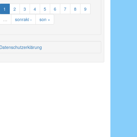
1
2
3
4
5
6
7
8
9
…
sonraki ›
son »
Datenschutzerklärung