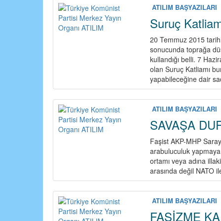
ATILIM BAŞYAZILARI
Suruç Katliamı
20 Temmuz 2015 tarihin
sonucunda toprağa düşt
kullandığı belli. 7 Hazi
olan Suruç Katliamı bur
yapabileceğine dair sa
ATILIM BAŞYAZILARI
SAVAŞA DU
Faşist AKP-MHP Saray 
arabuluculuk yapmaya s
ortamı veya adına illa
arasında değil NATO il
ATILIM BAŞYAZILARI
FAŞİZME KA