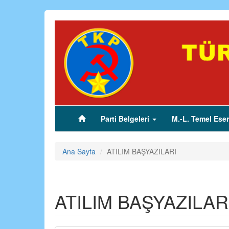
Ana
içeriğe
atla
Parti Belgeleri
M.-L. Temel Eser
(current)
Ana Sayfa
ATILIM BAŞYAZILARI
ATILIM BAŞYAZILAR