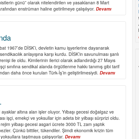
istlerin günü” olarak nitelendirilen ve yasaklanan 8 Mart
arafından enstrüman haline getirilmeye çalışılıyor.
Devamı
about
8
Mart
ve
Newroz
nda
Şubat 1967’de DİSK’i, devletin kamu işyerlerine dayanarak
 sendikacılık anlayışına karşı kurdu. DİSK’in savunulması şanlı
nişi ile oldu. Kimilerinin ilerici olarak adlandırdığı 27 Mayıs
çi sınıfına sendikal alanda örgütlenme hakkı tanımış gibi tarif
fından daha önce kurulan Türk-İş’in geliştirilmesiydi.
Devamı
about
DİSK
55
Yaşında
…
ayaklar altına alan işler oluyor. Yılbaşı gecesi doğalgaz ve
ı işçi, emekçi ve yoksullar için adeta bir yılbaşı sürprizi oldu.
i rejim yılbaşı gecesi asgari ücrete 3000 TL zam yaptık
ezler. Çünkü bittiler, tükendiler. Şimdi ekonomik krizin tüm
yoksullara taşıtmaya çalışıyorlar.
Devamı
about