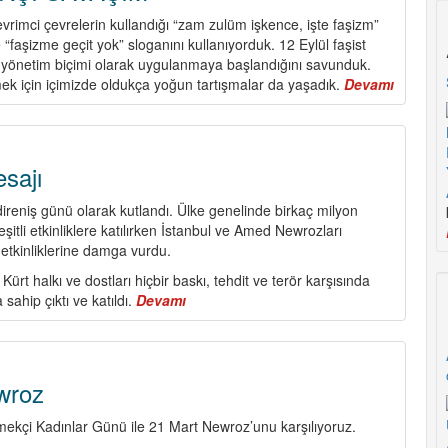
devrimci çevrelerin kullandığı “zam zulüm işkence, işte faşizm”
e “faşizme geçit yok” sloganını kullanıyorduk. 12 Eylül faşist
ir yönetim biçimi olarak uygulanmaya başlandığını savunduk.
k için içimizde oldukça yoğun tartışmalar da yaşadık.
Devamı
about
FAŞİZM
KARŞI
SAVAŞI
sajı
direniş günü olarak kutlandı. Ülke genelinde birkaç milyon
şitli etkinliklere katılırken İstanbul ve Amed Newrozları
lın etkinliklerine damga vurdu.
ürt halkı ve dostları hiçbir baskı, tehdit ve terör karşısında
ahip çıktı ve katıldı.
Devamı
about
Newroz’un
mesajı
wroz
ekçi Kadınlar Günü ile 21 Mart Newroz’unu karşılıyoruz.