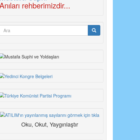
Anıları rehberimizdir...
Arama
formu
Ara
Oku, Okut, Yaygınlaştır