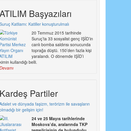
ATILIM Başyazıları
Suruç Katliamı: Katiller konuşturulmalı
E
20 Temmuz 2015 tarihinde
Suruç’ta 33 sosyalist genç IŞİD’in
M
canlı bomba saldırısı sonucunda
toprağa düştü. 150’den fazla kişi
yaralandı. O dönemde IŞİD’i
kimin kullandığı belli.
Devamı
Kardeş Partiler
Adalet ve dünyada faşizm, terörizm ile savaşların
olmadığı bir gelişim için!
24 ve 25 Mayıs tarihlerinde
Moskova’da, aralarında TKP
temsilcisinin de bulunduğu