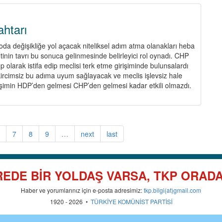
Ekim
Devrimi
ve
htarı
Türkiye
da değişikliğe yol açacak niteliksel adım atma olanakları heba
inin tavrı bu sonuca gelinmesinde belirleyici rol oynadı. CHP
grup olarak istifa edip meclisi terk etme girişiminde bulunsalardı
ikircimsiz bu adıma uyum sağlayacak ve meclis işlevsiz hale
irişimin HDP’den gelmesi CHP’den gelmesi kadar etkili olmazdı.
6
7
8
9
…
next
last
EDE BİR YOLDAŞ VARSA, TKP ORAD
Haber ve yorumlarınız için e-posta adresimiz:
tkp.bilgi(at)gmail.com
1920 - 2026 •
TÜRKİYE KOMÜNİST PARTİSİ