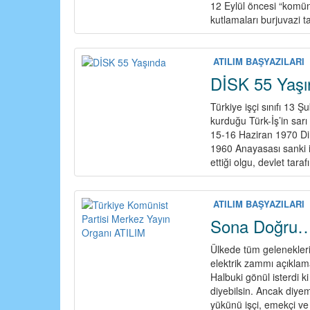
12 Eylül öncesi “komün
kutlamaları burjuvazi t
ATILIM BAŞYAZILARI
DİSK 55 Yaşı
Türkiye işçi sınıfı 13 
kurduğu Türk-İş’in sarı
15-16 Haziran 1970 Dire
1960 Anayasası sanki iş
ettiği olgu, devlet tara
ATILIM BAŞYAZILARI
Sona Doğru
Ülkede tüm gelenekleri 
elektrik zammı açıklamas
Halbuki gönül isterdi k
diyebilsin. Ancak diyem
yükünü işçi, emekçi ve 