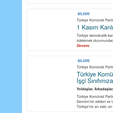
BİLDİRİ
Türkiye Komünist Partis
1 Kasım Kanlı
Türkiye demokratik kam
irdelemek durumundadı
Devamı
about
1
Kasım
Kanlı
BİLDİRİ
Bir
Türkiye Komünist Partis
Darbedir
Türkiye Komün
İşçi Sınıfımı
Yoldaşlar, Arkadaşlar,
Türkiye Komünist Parti
Devrimi’nin etkileri ve
Türkiye’nin en eski, en