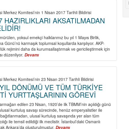
Kutlanıyor?
i Merkez Komitesi’nin 1 Nisan 2017 Tarihli Bildirisi
17 HAZIRLIKLARI AKSATILMADAN
LİDİR!
sömürülen, yoksul emekçi halklarımız bu yıl 1 Mayıs Birlik,
 Günü’nü karmaşık toplumsal koşullarda karşılıyor. AKP-
rlük rejimini daha da kurumsallaştırmak ve gericileştirmek için
sı düzenliyor.
Devamı
about
1
MAYIS
2017
HAZIRLIKLARI
i Merkez Komitesi’nin 23 Nisan 2017 Tarihli Bildirisi
AKSATILMADAN
N YIL DÖNÜMÜ VE TÜM TÜRKİYE
YÜRÜTÜLMELİDİR!
Tİ YURTTAŞLARININ GÖREVİ
armağan edilen 23 Nisan, 1920’de ilk TBMM’nin açıldığı günü
ulusal kurtuluş savaşı sürecinde, henüz emperyalistler ile
bağıtlanmadan, ulusal kurtuluş savaşında yer alan tüm
ılığı ile temsil edildiği ilk meclistir. İstanbul’daki Osmanlı
arak Ankara’da oluşturulmuştur.
Devamı
about