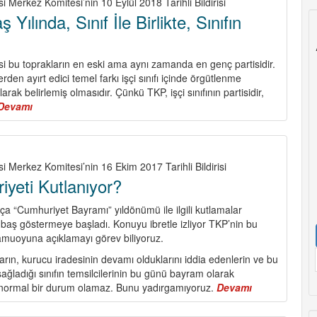
i Merkez Komitesi’nin 10 Eylül 2018 Tarihli Bildirisi
Yükseltelim,
Yılında, Sınıf İle Birlikte, Sınıfın
Sınıf
Mücadelesini
Örelim,
si bu toprakların en eski ama aynı zamanda en genç partisidir.
Sendikal
den ayırt edici temel farkı işçi sınıfı içinde örgütlenme
Birliği
rak belirlemiş olmasıdır. Çünkü TKP, işçi sınıfının partisidir,
Sağlayalım!
Devamı
about
TKP
98.
Savaş
Yılında,
i Merkez Komitesi’nin 16 Ekim 2017 Tarihli Bildirisi
Sınıf
yeti Kutlanıyor?
İle
Birlikte,
kça “Cumhuriyet Bayramı” yıldönümü ile ilgili kutlamalar
Sınıfın
 baş göstermeye başladı. Konuyu ibretle izliyor TKP’nin bu
İçinde
amuoyuna açıklamayı görev biliyoruz.
rın, kurucu iradesinin devamı olduklarını iddia edenlerin ve bu
ağladığı sınıfın temsilcilerinin bu günü bayram olarak
normal bir durum olamaz. Bunu yadırgamıyoruz.
Devamı
about
Kimin
Cumhuriyeti