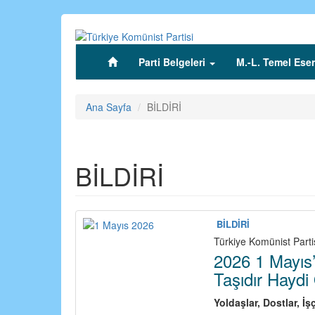
Ana
içeriğe
atla
Parti Belgeleri
M.-L. Temel Eser
(current)
Ana Sayfa
BİLDİRİ
BİLDİRİ
BİLDİRİ
Türkiye Komünist Parti
2026 1 Mayıs’
Taşıdır Hayd
Yoldaşlar, Dostlar,
İş