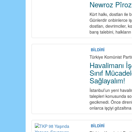
Newroz Pîroz 
Kürt halkı, dostları ile
Günlerdir onbinlerce i
dostları, devrimciler,
barış talebini, halkların
BİLDİRİ
Türkiye Komünist Partis
Havalimanı İş
Sınıf Mücadele
Sağlayalım!
İstanbul’un yeni havali
talepleri konusunda son
gecikmedi. Önce direniş
onlarca işçiyi gözaltına
BİLDİRİ