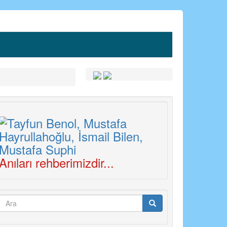
Anıları rehberimizdir...
Arama
formu
Ara