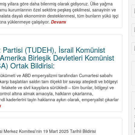
iş yıllara göre daha bilenmiş olarak gidiyoruz. Ülke yağma
 kamu kurumlarının özel sektöre peşkeş çekilmesi, sanayinin ve
thalata dayalı ekonominin desteklenmesi, tüm bunların yükü işçi
rtına yüklenmeye çalışılıyor.
Devamı
about
2026
1
Mayıs’ı
Sınıf
 Partisi (TUDEH), İsrail Komünist
Mücadelesinde
 Amerika Birleşik Devletleri Komünist
Bir
) Ortak Bildirisi:
Köşe
Taşıdır
ükümeti ve ABD emperyalizmi tarafından Cumartesi sabahı
Haydi
arşı başlatılan saldırı tam ölçekli bir savaşı ateşledi ve bölgeyi
Omuz
a felakete ve sivil kayıplara sürükledi – tüm bunlar, bölgeyi ve
Omuza
ntrol altına almak amacıyla, halkların çıkarlarına,
1
di kaderlerini tayin haklarına aykırı olarak, emperyalist çıkarlar
Mayıs
ı
about
Alanlarına!
İran
Komünist
Partisi
(TUDEH),
i Merkez Komitesi’nin 19 Mart 2025 Tarihli Bildirisi