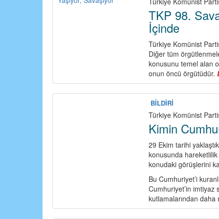
Türkiye Komünist Partis
TKP 98. Savaş 
İçinde
Türkiye Komünist Parti
Diğer tüm örgütlenmeler
konusunu temel alan ola
onun öncü örgütüdür.
BİLDİRİ
Türkiye Komünist Partis
Kimin Cumhuri
29 Ekim tarihi yaklaştı
konusunda hareketlilik
konudaki görüşlerini k
Bu Cumhuriyet’i kuranla
Cumhuriyet’in imtiyaz s
kutlamalarından daha 