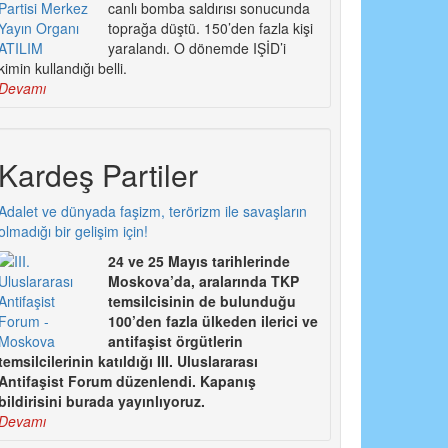
canlı bomba saldırısı sonucunda
toprağa düştü. 150’den fazla kişi
yaralandı. O dönemde IŞİD’i
kimin kullandığı belli.
Devamı
Kardeş Partiler
Adalet ve dünyada faşizm, terörizm ile savaşların
olmadığı bir gelişim için!
24 ve 25 Mayıs tarihlerinde
Moskova’da, aralarında TKP
temsilcisinin de bulunduğu
100’den fazla ülkeden ilerici ve
antifaşist örgütlerin
temsilcilerinin katıldığı III. Uluslararası
Antifaşist Forum düzenlendi. Kapanış
bildirisini burada yayınlıyoruz.
Devamı