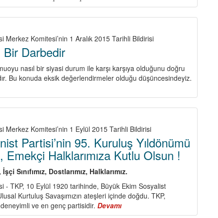
23
NİSAN’IN
YIL
DÖNÜMÜ
i Merkez Komitesi’nin 1 Aralık 2015 Tarihli Bildirisi
VE
 Bir Darbedir
TÜM
TÜRKİYE
uoyu nasıl bir siyasi durum ile karşı karşıya olduğunu doğru
CUMHURİYETİ
r. Bu konuda eksik değerlendirmeler olduğu düşüncesindeyiz.
YURTTAŞLARININ
GÖREVİ
i Merkez Komitesi’nin 1 Eylül 2015 Tarihli Bildirisi
ist Partisi’nin 95. Kuruluş Yıldönümü
za, Emekçi Halklarımıza Kutlu Olsun !
 İşçi Sınıfımız, Dostlarımız, Halklarımız.
si - TKP, 10 Eylül 1920 tarihinde, Büyük Ekim Sosyalist
 Ulusal Kurtuluş Savaşımızın ateşleri içinde doğdu. TKP,
 deneyimli ve en genç partisidir.
Devamı
about
Türkiye