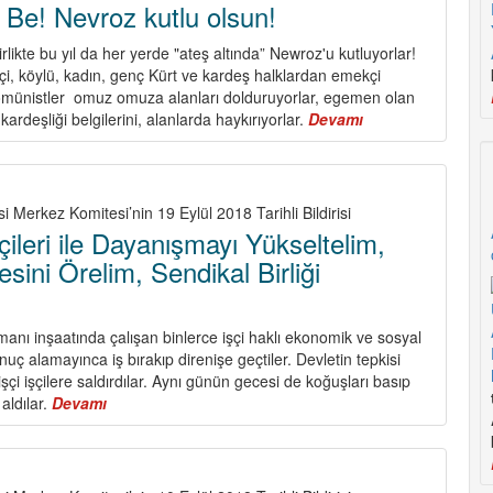
İsrail
Be! Nevroz kutlu olsun!
Komünist
Partisi
 birlikte bu yıl da her yerde "ateş altında” Newroz'u kutluyorlar!
(CPI),
şçi, köylü, kadın, genç Kürt ve kardeş halklardan emekçi
Amerika
 komünistler omuz omuza alanları dolduruyorlar, egemen olan
Birleşik
 kardeşliği belgilerini, alanlarda haykırıyorlar.
Devamı
about
Devletleri
Newroz
Komünist
Pîroz
Partisi
Be!
(CPUSA)
Nevroz
i Merkez Komitesi’nin 19 Eylül 2018 Tarihli Bildirisi
Ortak
kutlu
çileri ile Dayanışmayı Yükseltelim,
Bildirisi:
olsun!
sini Örelim, Sendikal Birliği
manı inşaatında çalışan binlerce işçi haklı ekonomik ve sosyal
uç alamayınca iş bırakıp direnişe geçtiler. Devletin tepkisi
çi işçilere saldırdılar. Aynı günün gecesi de koğuşları basıp
 aldılar.
Devamı
about
Havalimanı
İşçileri
ile
Dayanışmayı