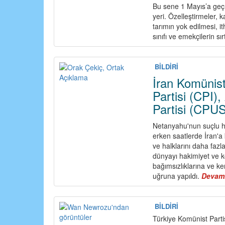
Bu sene 1 Mayıs’a geçm
yeri. Özelleştirmeler,
tarımın yok edilmesi, i
sınıfı ve emekçilerin sı
BİLDİRİ
İran Komünist
Partisi (CPI),
Partisi (CPUSA
Netanyahu'nun suçlu h
erken saatlerde İran'a k
ve halklarını daha fazl
dünyayı hakimiyet ve ko
bağımsızlıklarına ve ken
uğruna yapıldı.
Devam
BİLDİRİ
Türkiye Komünist Partis