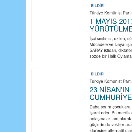
BİLDİRİ
Türkiye Komünist Partis
1 MAYIS 20
YÜRÜTÜLME
İşçi sınıfımız, ezilen, 
Mücadele ve Dayanışma
SARAY iktidarı, diktatö
sözde bir Halk Oylama
BİLDİRİ
Türkiye Komünist Partis
23 NİSAN’I
CUMHURİYE
Daha sonra çocuklara 
işaret eder. Bu meclis 
anlaşmalar tam olarak 
güçlerin de vekiller arac
idaresine alternatif ol