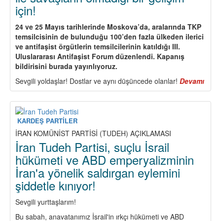
için!
24 ve 25 Mayıs tarihlerinde Moskova’da, aralarında TKP
temsilcisinin de bulunduğu 100’den fazla ülkeden ilerici
ve antifaşist örgütlerin temsilcilerinin katıldığı III.
Uluslararası Antifaşist Forum düzenlendi. Kapanış
bildirisini burada yayınlıyoruz.
Sevgili yoldaşlar! Dostlar ve aynı düşüncede olanlar!
Devamı
abou
Adal
ve
dün
faşi
KARDEŞ PARTİLER
terö
İRAN KOMÜNİST PARTİSİ (TUDEH) AÇIKLAMASI
ile
İran Tudeh Partisi, suçlu İsrail
sava
hükümeti ve ABD emperyalizminin
olma
İran'a yönelik saldırgan eylemini
bir
geli
şiddetle kınıyor!
için!
Sevgili yurttaşlarım!
Bu sabah, anavatanımız İsrail'in ırkçı hükümeti ve ABD