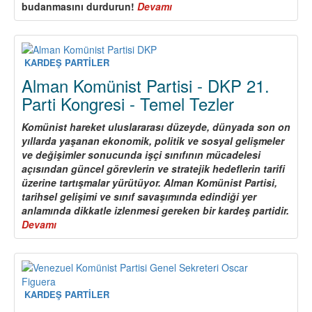
budanmasını durdurun!
Devamı
about
Alman
Komünist
Partisi
-
KARDEŞ PARTİLER
DKP’nin
Alman Komünist Partisi - DKP 21.
ACİL
Parti Kongresi - Temel Tezler
PROGRAMI
Komünist hareket uluslararası düzeyde, dünyada son on
yıllarda yaşanan ekonomik, politik ve sosyal gelişmeler
ve değişimler sonucunda işçi sınıfının mücadelesi
açısından güncel görevlerin ve stratejik hedeflerin tarifi
üzerine tartışmalar yürütüyor. Alman Komünist Partisi,
tarihsel gelişimi ve sınıf savaşımında edindiği yer
anlamında dikkatle izlenmesi gereken bir kardeş partidir.
Devamı
about
Alman
Komünist
Partisi
-
DKP
KARDEŞ PARTİLER
21.