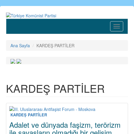
Ana
içeriğe
atla
Toggle
navigatio
Ana Sayfa
KARDEŞ PARTİLER
KARDEŞ PARTİLER
KARDEŞ PARTİLER
Adalet ve dünyada faşizm, terörizm
ile savaşların olmadığı bir gelişim