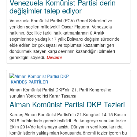
Venezuela Komünist Partisi derin
Parti
değişimler talep ediyor
Kongresi
-
Venezuela Komünist Partisi (PCV) Genel Sekreteri ve
Temel
yeniden seçilen milletvekili Oscar Figuera, Venezuela
Tezler
halkının, özellikle farklı halk katmanlarının 6 Aralık
seçimlerinde yaklaşık 17 yıllık Bolivarcı değişim sürecinde
elde edilen bir çok siyasi ve toplumsal kazanımları geri
döndürmek isteyen karşı devrimin kazandığını bilmeleri
gerektiğini söyledi.
Devamı
about
Venezuela
Komünist
Partisi
derin
KARDEŞ PARTİLER
değişimler
Alman Komünist Partisi DKP’nin 21. Parti Kongresine
talep
sunulan Yönlendirici Karar Tasarısı
ediyor
Alman Komünist Partisi DKP Tezleri
Kardeş Alman Komünist Partisi’nin 21.Kongresi 14-15 Kasım
2015 tarihlerinde gerçekleştirildi. Bu kongreye sunulan tezler
Ekim 2014’de tartışmaya açıldı. Dünyanın yeni koşullarında
komünistlerin yaklaşımları konusunda önemli tezler içeren bu