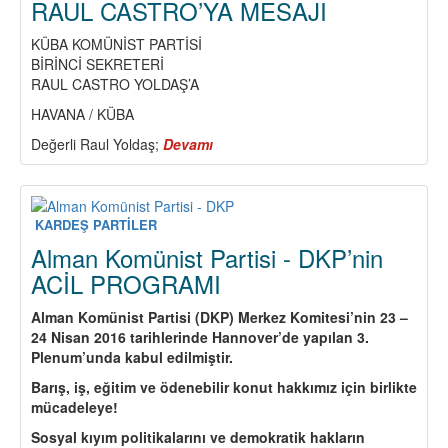
RAUL CASTRO’YA MESAJI
BİR
KAÇ
KÜBA KOMÜNİST PARTİSİ
ÖNEMLİ
BİRİNCİ SEKRETERİ
NOT:
RAUL CASTRO YOLDAŞ’A
HAVANA / KÜBA
Değerli Raul Yoldaş;
Devamı
about
TKP
MK’NIN
KÜBA
KOMÜNİST
KARDEŞ PARTİLER
PARTİSİ
Alman Komünist Partisi - DKP’nin
BİRİNCİ
ACİL PROGRAMI
SEKRETERİ
RAUL
Alman Komünist Partisi (DKP) Merkez Komitesi’nin 23 –
CASTRO’YA
24 Nisan 2016 tarihlerinde Hannover’de yapılan 3.
MESAJI
Plenum’unda kabul edilmiştir.
Barış, iş, eğitim ve ödenebilir konut hakkımız için birlikte
mücadeleye!
Sosyal kıyım politikalarını ve demokratik hakların