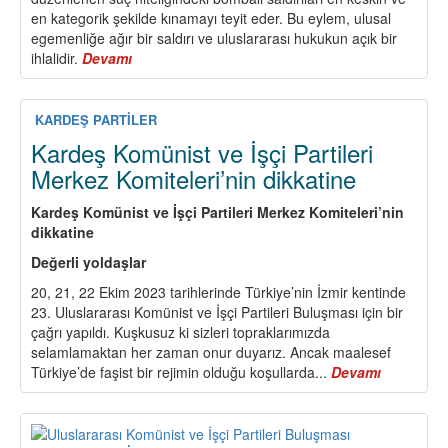
en kategorik şekilde kınamayı teyit eder. Bu eylem, ulusal
egemenliğe ağır bir saldırı ve uluslararası hukukun açık bir
ihlalidir.
Devamı
about
Ne
Emperyalist
Vesayet
KARDEŞ PARTİLER
Ne
Kardeş Komünist ve İşçi Partileri
Otoriter
Merkez Komiteleri’nin dikkatine
Devamlılık:
Krizden
Kardeş Komünist ve İşçi Partileri Merkez Komiteleri’nin
Halkçı,
dikkatine
Demokratik
ve
Değerli yoldaşlar
Egemen
20, 21, 22 Ekim 2023 tarihlerinde Türkiye’nin İzmir kentinde
Bir
23. Uluslararası Komünist ve İşçi Partileri Buluşması için bir
Çıkış
çağrı yapıldı. Kuşkusuz ki sizleri topraklarımızda
Yolu
selamlamaktan her zaman onur duyarız. Ancak maalesef
İçin
Türkiye’de faşist bir rejimin olduğu koşullarda...
Devamı
about
Kardeş
Komünist
ve