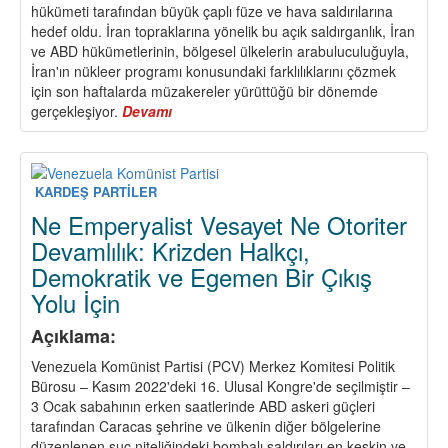
hükümeti tarafından büyük çaplı füze ve hava saldırılarına
hedef oldu. İran topraklarına yönelik bu açık saldırganlık, İran
ve ABD hükümetlerinin, bölgesel ülkelerin arabuluculuğuyla,
İran'ın nükleer programı konusundaki farklılıklarını çözmek
için son haftalarda müzakereler yürüttüğü bir dönemde
gerçekleşiyor.
Devamı
about
İran
Tudeh
Partisi,
suçlu
KARDEŞ PARTİLER
İsrail
Ne Emperyalist Vesayet Ne Otoriter
hükümeti
Devamlılık: Krizden Halkçı,
ve
Demokratik ve Egemen Bir Çıkış
ABD
emperyalizminin
Yolu İçin
İran'a
yönelik
Açıklama:
saldırgan
Venezuela Komünist Partisi (PCV) Merkez Komitesi Politik
eylemini
Bürosu – Kasım 2022'deki 16. Ulusal Kongre'de seçilmiştir –
şiddetle
3 Ocak sabahının erken saatlerinde ABD askeri güçleri
kınıyor!
tarafından Caracas şehrine ve ülkenin diğer bölgelerine
düzenlenen suç niteliğindeki bombalı saldırıları en keskin ve