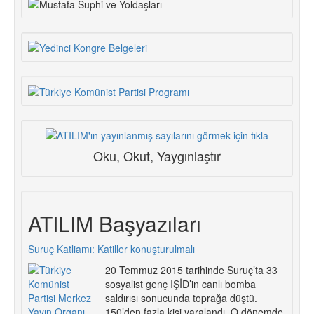
Oku, Okut, Yaygınlaştır
ATILIM Başyazıları
Suruç Katliamı: Katiller konuşturulmalı
20 Temmuz 2015 tarihinde Suruç’ta 33
sosyalist genç IŞİD’in canlı bomba
saldırısı sonucunda toprağa düştü.
150’den fazla kişi yaralandı. O dönemde