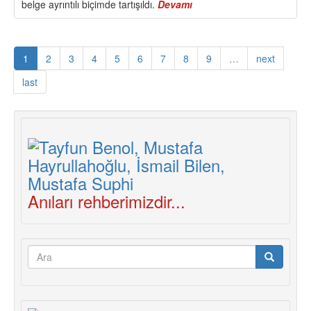
belge ayrıntılı biçimde tartışıldı.
Devamı
about
Alman
Komünist
Partisi
1
2
3
4
5
6
7
8
9
…
next
DKP
Tezleri
last
Anıları rehberimizdir...
Arama
formu
Ara