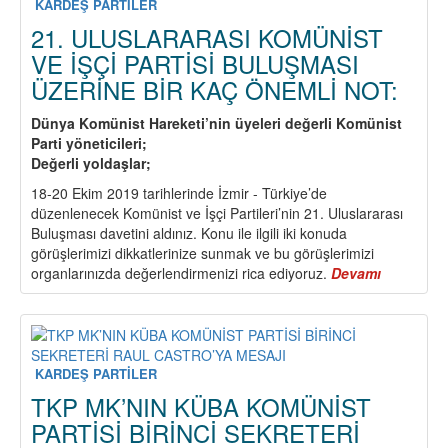
İşçi
KARDEŞ PARTİLER
Partileri
21. ULUSLARARASI KOMÜNİST
Merkez
VE İŞÇİ PARTİSİ BULUŞMASI
Komiteler
ÜZERİNE BİR KAÇ ÖNEMLİ NOT:
dikkatine
Dünya Komünist Hareketi’nin üyeleri değerli Komünist
Parti yöneticileri;
Değerli yoldaşlar;
18-20 Ekim 2019 tarihlerinde İzmir - Türkiye’de
düzenlenecek Komünist ve İşçi Partileri’nin 21. Uluslararası
Buluşması davetini aldınız. Konu ile ilgili iki konuda
görüşlerimizi dikkatlerinize sunmak ve bu görüşlerimizi
organlarınızda değerlendirmenizi rica ediyoruz.
Devamı
about
21.
ULUSLAR
KOMÜNİS
VE
İŞÇİ
KARDEŞ PARTİLER
PARTİSİ
TKP MK’NIN KÜBA KOMÜNİST
BULUŞMA
PARTİSİ BİRİNCİ SEKRETERİ
ÜZERİNE