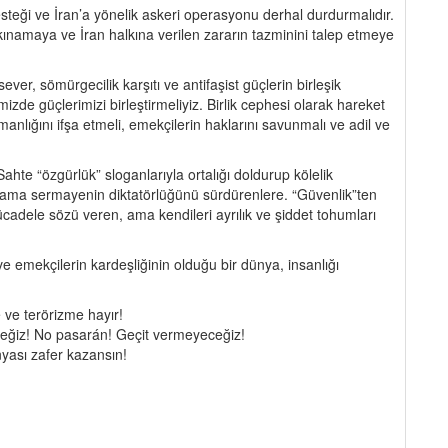
esteği ve İran’a yönelik askeri operasyonu derhal durdurmalıdır.
kınamaya ve İran halkına verilen zararın tazminini talep etmeye
nsever, sömürgecilik karşıtı ve antifaşist güçlerin birleşik
de güçlerimizi birleştirmeliyiz. Birlik cephesi olarak hareket
nlığını ifşa etmeli, emekçilerin haklarını savunmalı ve adil ve
hte “özgürlük” sloganlarıyla ortalığı doldurup kölelik
ama sermayenin diktatörlüğünü sürdürenlere. “Güvenlik”ten
adele sözü veren, ama kendileri ayrılık ve şiddet tohumları
ve emekçilerin kardeşliğinin olduğu bir dünya, insanlığı
ve terörizme hayır!
eğiz! No pasarán! Geçit vermeyeceğiz!
yası zafer kazansın!