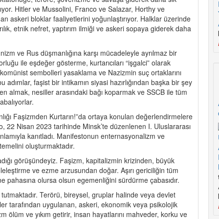
ıyor. Hitler ve Mussolini, Franco ve Salazar, Horthy ve
an askeri bloklar faaliyetlerini yoğunlaştırıyor. Halklar üzerinde
ırılık, etnik nefret, yaptırım ilmiği ve askeri sopaya giderek daha
nizm ve Rus düşmanlığına karşı mücadeleyle ayrılmaz bir
atorluğu ile eşdeğer gösterme, kurtarıcıları “işgalci” olarak
a, komünist sembolleri yasaklama ve Nazizmin suç ortaklarını
bu adımlar, faşist bir intikamın siyasi hazırlığından başka bir şey
erinden almak, nesiller arasındaki bağı koparmak ve SSCB ile tüm
abalıyorlar.
nlığı Faşizmden Kurtarın!”da ortaya konulan değerlendirmelere
to, 22 Nisan 2023 tarihinde Minsk’te düzenlenen I. Uluslararası
 anlamıyla kanıtladı. Manifestonun enternasyonalizm ve
temelini oluşturmaktadır.
adığı görüşündeyiz. Faşizm, kapitalizmin krizinden, büyük
eleştirme ve ezme arzusundan doğar. Aşırı gericiliğin tüm
r ne pahasına olursa olsun egemenliğini sürdürme çabasıdır.
utmaktadır. Terörü, bireysel, gruplar halinde veya devlet
rler tarafından uygulanan, askeri, ekonomik veya psikolojik
rizm ölüm ve yıkım getirir, insan hayatlarını mahveder, korku ve