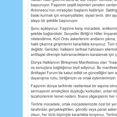
başvuruyor. Faşizmin çeşitli biçimleri yeniden canlan
Antonescu’nun mirasçıları başlarını kaldırıyor. Saldırg
baskı kurmak için emperyalistler, siyasi terör, dini aş
alaycı bir şekilde başvuruyor.
Şunu açıklıyoruz: Faşizme karşı mücadele, antikomü
şekilde bağlantılıdır. Sovyetler Birliği’ni Hitler İmpar
nitelendirme, Kızıl Ordu askerlerinin anıtlarını yıkm
haklı çıkarma girişimlerini kararlılıkla kınıyoruz. Tüm 
değildir. Gericiler, halkların tarihsel hafızasını ell
antifaşist direnişin kahramanlıklarını karalamak için ç
Dünya Halklarının Birleşmesi Manifestosu olan “İnsa
ve sonuçlara bağlılığımızı teyit ediyoruz. Bu manifes
Antifaşist Forum’da kabul edildi ve güncelliğini tam
dayanışma ruhu, birliğimizin ve ortak eylemlerimizin 
Faşizmin dünya tarihinde rastlantısal bir sapma olm
sermayenin emekçilere duyduğu korkudan, onları köl
tezahürlerinin temel nedeni, finans oligarşisinin he
Terörle mücadele, ortak mücadelemizde özel bir yer t
tarafından gerçekleştirilen, gönüllü veya paralı aske
olsun, her türlü biçimiyle kararlılıkla kınıyoruz. Terö