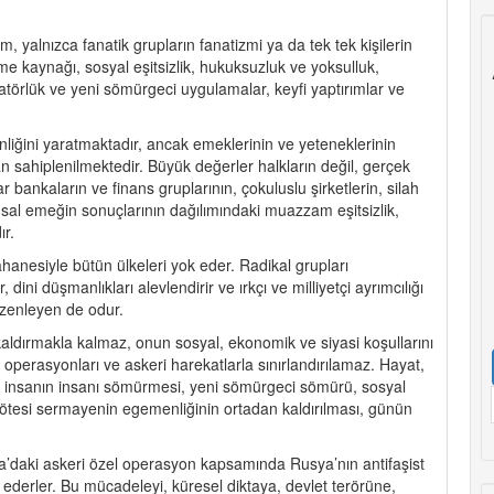
zm, yalnızca fanatik grupların fanatizmi ya da tek tek kişilerin
e kaynağı, sosyal eşitsizlik, hukuksuzluk ve yoksulluk,
atörlük ve yeni sömürgeci uygulamalar, keyfi yaptırımlar ve
ğini yaratmaktadır, ancak emeklerinin ve yeteneklerinin
n sahiplenilmektedir. Büyük değerler halkların değil, gerçek
ar bankaların ve finans gruplarının, çokuluslu şirketlerin, silah
lumsal emeğin sonuçlarının dağılımındaki muazzam eşitsizlik,
r.
hanesiyle bütün ülkeleri yok eder. Radikal grupları
, dini düşmanlıkları alevlendirir ve ırkçı ve milliyetçi ayrımcılığı
üzenleyen de odur.
kaldırmakla kalmaz, onun sosyal, ekonomik ve siyasi koşullarını
 operasyonları ve askeri harekatlarla sınırlandırılamaz. Hayat,
ir: insanın insanı sömürmesi, yeni sömürgeci sömürü, sosyal
usötesi sermayenin egemenliğinin ortadan kaldırılması, günün
ayna’daki askeri özel operasyon kapsamında Rusya’nın antifaşist
 ederler. Bu mücadeleyi, küresel diktaya, devlet terörüne,