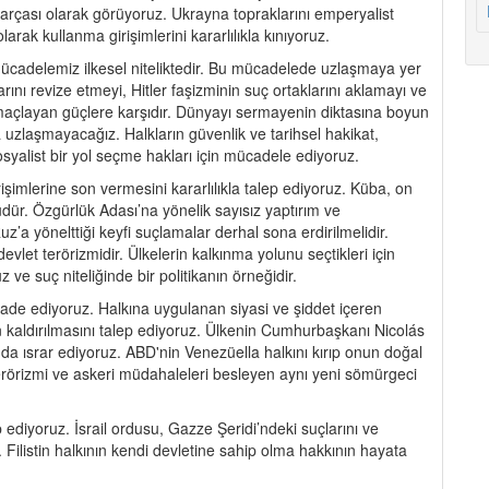
parçası olarak görüyoruz. Ukrayna topraklarını emperyalist
larak kullanma girişimlerini kararlılıkla kınıyoruz.
cadelemiz ilkesel niteliktedir. Bu mücadelede uzlaşmaya yer
ını revize etmeyi, Hitler faşizminin suç ortaklarını aklamayı ve
i amaçlayan güçlere karşıdır. Dünyayı sermayenin diktasına boyun
 uzlaşmayacağız. Halkların güvenlik ve tarihsel hakikat,
yalist bir yol seçme hakları için mücadele ediyoruz.
imlerine son vermesini kararlılıkla talep ediyoruz. Küba, on
üdür. Özgürlük Adası’na yönelik sayısız yaptırım ve
’a yönelttiği keyfi suçlamalar derhal sona erdirilmelidir.
vlet terörizmidir. Ülkelerin kalkınma yolunu seçtikleri için
 ve suç niteliğinde bir politikanın örneğidir.
fade ediyoruz. Halkına uygulanan siyasi ve şiddet içeren
n kaldırılmasını talep ediyoruz. Ülkenin Cumhurbaşkanı Nicolás
nda ısrar ediyoruz. ABD'nin Venezüella halkını kırıp onun doğal
terörizmi ve askeri müdahaleleri besleyen aynı yeni sömürgeci
p ediyoruz. İsrail ordusu, Gazze Şeridi’ndeki suçlarını ve
 Filistin halkının kendi devletine sahip olma hakkının hayata