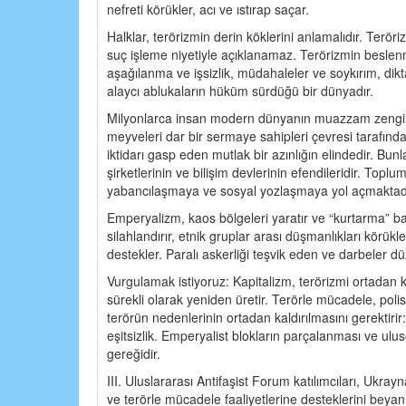
nefreti körükler, acı ve ıstırap saçar.
Halklar, terörizmin derin köklerini anlamalıdır. Teröri
suç işleme niyetiyle açıklanamaz. Terörizmin beslenm
aşağılanma ve işsizlik, müdahaleler ve soykırım, dikt
alaycı ablukaların hüküm sürdüğü bir dünyadır.
Milyonlarca insan modern dünyanın muazzam zenginli
meyveleri dar bir sermaye sahipleri çevresi tarafında
iktidarı gasp eden mutlak bir azınlığın elindedir. Bunl
şirketlerinin ve bilişim devlerinin efendileridir. Top
yabancılaşmaya ve sosyal yozlaşmaya yol açmaktadı
Emperyalizm, kaos bölgeleri yaratır ve “kurtarma” ba
silahlandırır, etnik gruplar arası düşmanlıkları körükler
destekler. Paralı askerliği teşvik eden ve darbeler d
Vurgulamak istiyoruz: Kapitalizm, terörizmi ortadan 
sürekli olarak yeniden üretir. Terörle mücadele, polis
terörün nedenlerinin ortadan kaldırılmasını gerektir
eşitsizlik. Emperyalist blokların parçalanması ve ul
gereğidir.
III. Uluslararası Antifaşist Forum katılımcıları, Ukr
ve terörle mücadele faaliyetlerine desteklerini beyan