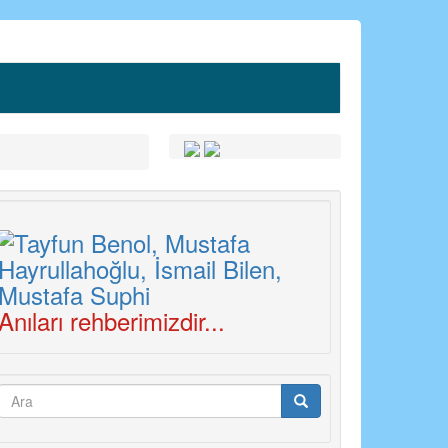
Anıları rehberimizdir...
Arama
formu
Ara