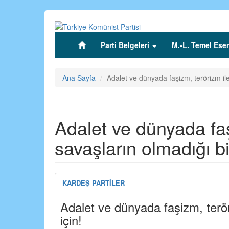
Ana
içeriğe
atla
Parti Belgeleri
M.-L. Temel Eser
(current)
Ana Sayfa
Adalet ve dünyada faşizm, terörizm ile 
Adalet ve dünyada faş
savaşların olmadığı bi
KARDEŞ PARTİLER
Adalet ve dünyada faşizm, terör
için!