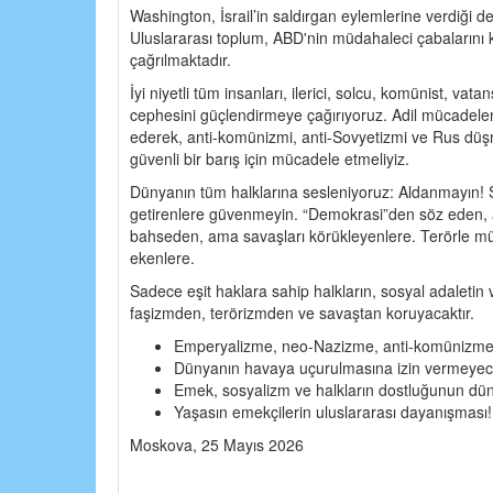
Washington, İsrail’in saldırgan eylemlerine verdiği d
Uluslararası toplum, ABD'nin müdahaleci çabalarını 
çağrılmaktadır.
İyi niyetli tüm insanları, ilerici, solcu, komünist, vata
cephesini güçlendirmeye çağırıyoruz. Adil mücadelemiz
ederek, anti-komünizmi, anti-Sovyetizmi ve Rus düşma
güvenli bir barış için mücadele etmeliyiz.
Dünyanın tüm halklarına sesleniyoruz: Aldanmayın! Sa
getirenlere güvenmeyin. “Demokrasi”den söz eden, 
bahseden, ama savaşları körükleyenlere. Terörle müc
ekenlere.
Sadece eşit haklara sahip halkların, sosyal adaletin 
faşizmden, terörizmden ve savaştan koruyacaktır.
Emperyalizme, neo-Nazizme, anti-komünizme 
Dünyanın havaya uçurulmasına izin vermeyec
Emek, sosyalizm ve halkların dostluğunun dün
Yaşasın emekçilerin uluslararası dayanışması!
Moskova, 25 Mayıs 2026