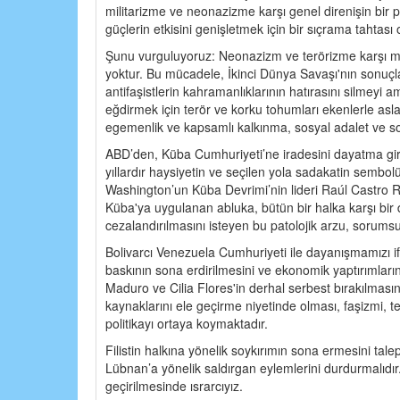
militarizme ve neonazizme karşı genel direnişin bir 
güçlerin etkisini genişletmek için bir sıçrama tahtası o
Şunu vurguluyoruz: Neonazizm ve terörizme karşı mü
yoktur. Bu mücadele, İkinci Dünya Savaşı'nın sonuçlar
antifaşistlerin kahramanlıklarının hatırasını silmey
eğdirmek için terör ve korku tohumları ekenlerle asla
egemenlik ve kapsamlı kalkınma, sosyal adalet ve sos
ABD’den, Küba Cumhuriyeti’ne iradesini dayatma giriş
yıllardır haysiyetin ve seçilen yola sadakatin sembol
Washington’un Küba Devrimi’nin lideri Raúl Castro Ruz
Küba'ya uygulanan abluka, bütün bir halka karşı bir de
cezalandırılmasını isteyen bu patolojik arzu, sorumsuz
Bolivarcı Venezuela Cumhuriyeti ile dayanışmamızı i
baskının sona erdirilmesini ve ekonomik yaptırımları
Maduro ve Cilia Flores'in derhal serbest bırakılması
kaynaklarını ele geçirme niyetinde olması, faşizmi, 
politikayı ortaya koymaktadır.
Filistin halkına yönelik soykırımın sona ermesini tale
Lübnan’a yönelik saldırgan eylemlerini durdurmalıdır.
geçirilmesinde ısrarcıyız.