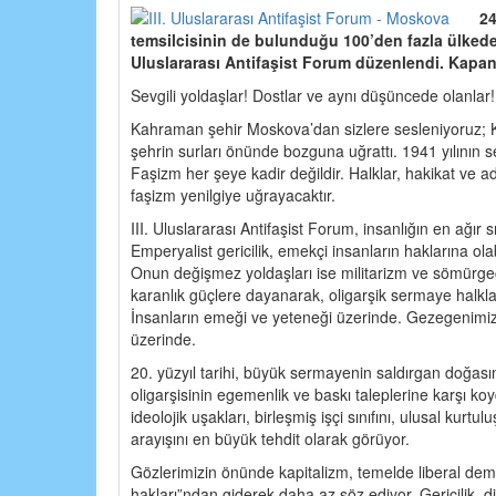
24
temsilcisinin de bulunduğu 100’den fazla ülkeden il
Uluslararası Antifaşist Forum düzenlendi. Kapanı
Sevgili yoldaşlar! Dostlar ve aynı düşüncede olanlar!
Kahraman şehir Moskova’dan sizlere sesleniyoruz; Kız
şehrin surları önünde bozguna uğrattı. 1941 yılının s
Faşizm her şeye kadir değildir. Halklar, hakikat ve a
faşizm yenilgiye uğrayacaktır.
III. Uluslararası Antifaşist Forum, insanlığın en ağır
Emperyalist gericilik, emekçi insanların haklarına ola
Onun değişmez yoldaşları ise militarizm ve sömürge
karanlık güçlere dayanarak, oligarşik sermaye halkla
İnsanların emeği ve yeteneği üzerinde. Gezegenimizi
üzerinde.
20. yüzyıl tarihi, büyük sermayenin saldırgan doğasın
oligarşisinin egemenlik ve baskı taleplerine karşı ko
ideolojik uşakları, birleşmiş işçi sınıfını, ulusal kur
arayışını en büyük tehdit olarak görüyor.
Gözlerimizin önünde kapitalizm, temelde liberal demag
hakları”ndan giderek daha az söz ediyor. Gericilik, 