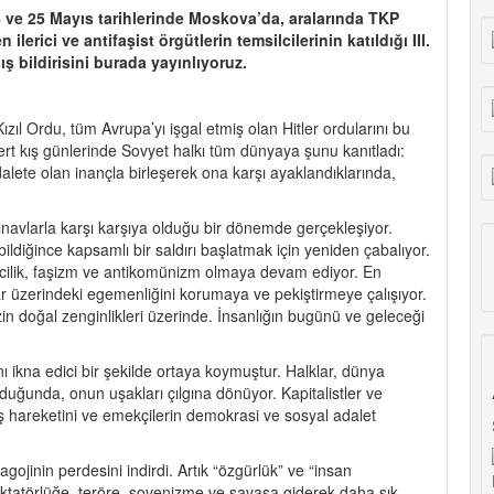
 ve 25 Mayıs tarihlerinde Moskova’da, aralarında TKP
erici ve antifaşist örgütlerin temsilcilerinin katıldığı III.
ş bildirisini burada yayınlıyoruz.
ıl Ordu, tüm Avrupa’yı işgal etmiş olan Hitler ordularını bu
ert kış günlerinde Sovyet halkı tüm dünyaya şunu kanıtladı:
dalete olan inançla birleşerek ona karşı ayaklandıklarında,
 sınavlarla karşı karşıya olduğu bir dönemde gerçekleşiyor.
bildiğince kapsamlı bir saldırı başlatmak için yeniden çabalıyor.
cilik, faşizm ve antikomünizm olmaya devam ediyor. En
r üzerindeki egemenliğini korumaya ve pekiştirmeye çalışıyor.
n doğal zenginlikleri üzerinde. İnsanlığın bugünü ve geleceği
ı ikna edici bir şekilde ortaya koymuştur. Halklar, dünya
yduğunda, onun uşakları çılgına dönüyor. Kapitalistler ve
tuluş hareketini ve emekçilerin demokrasi ve sosyal adalet
ojinin perdesini indirdi. Artık “özgürlük” ve “insan
diktatörlüğe, teröre, şovenizme ve savaşa giderek daha sık