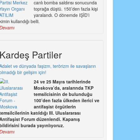
canlı bomba saldırısı sonucunda
toprağa düştü. 150’den fazla kişi
yaralandı. O dönemde IŞİD’i
kimin kullandığı belli.
Devamı
Kardeş Partiler
Adalet ve dünyada faşizm, terörizm ile savaşların
olmadığı bir gelişim için!
24 ve 25 Mayıs tarihlerinde
Moskova’da, aralarında TKP
temsilcisinin de bulunduğu
100’den fazla ülkeden ilerici ve
antifaşist örgütlerin
temsilcilerinin katıldığı III. Uluslararası
Antifaşist Forum düzenlendi. Kapanış
bildirisini burada yayınlıyoruz.
Devamı