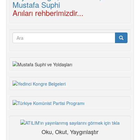
Anıları rehberimizdir...
Arama
formu
Ara
Oku, Okut, Yaygınlaştır