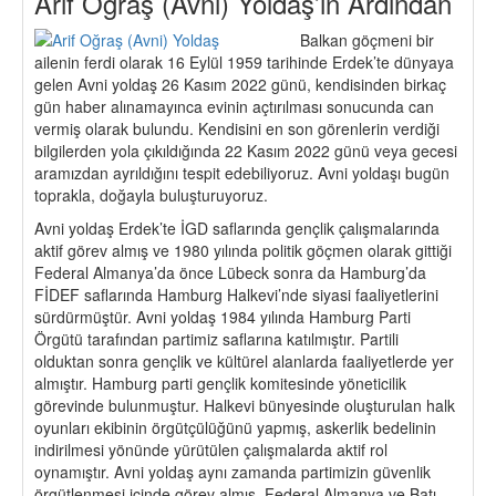
Arif Oğraş (Avni) Yoldaş’ın Ardından
Balkan göçmeni bir
ailenin ferdi olarak 16 Eylül 1959 tarihinde Erdek’te dünyaya
gelen Avni yoldaş 26 Kasım 2022 günü, kendisinden birkaç
gün haber alınamayınca evinin açtırılması sonucunda can
vermiş olarak bulundu. Kendisini en son görenlerin verdiği
bilgilerden yola çıkıldığında 22 Kasım 2022 günü veya gecesi
aramızdan ayrıldığını tespit edebiliyoruz. Avni yoldaşı bugün
toprakla, doğayla buluşturuyoruz.
Avni yoldaş Erdek’te İGD saflarında gençlik çalışmalarında
aktif görev almış ve 1980 yılında politik göçmen olarak gittiği
Federal Almanya’da önce Lübeck sonra da Hamburg’da
FİDEF saflarında Hamburg Halkevi’nde siyasi faaliyetlerini
sürdürmüştür. Avni yoldaş 1984 yılında Hamburg Parti
Örgütü tarafından partimiz saflarına katılmıştır. Partili
olduktan sonra gençlik ve kültürel alanlarda faaliyetlerde yer
almıştır. Hamburg parti gençlik komitesinde yöneticilik
görevinde bulunmuştur. Halkevi bünyesinde oluşturulan halk
oyunları ekibinin örgütçülüğünü yapmış, askerlik bedelinin
indirilmesi yönünde yürütülen çalışmalarda aktif rol
oynamıştır. Avni yoldaş aynı zamanda partimizin güvenlik
örgütlenmesi içinde görev almış, Federal Almanya ve Batı