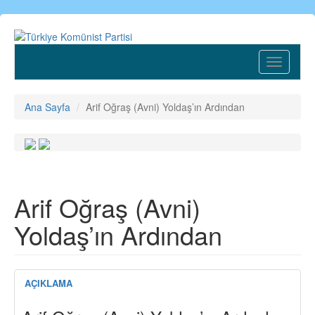
Ana
içeriğe
atla
Toggle
navigatio
Ana Sayfa
Arif Oğraş (Avni) Yoldaş’ın Ardından
Arif Oğraş (Avni)
Yoldaş’ın Ardından
AÇIKLAMA