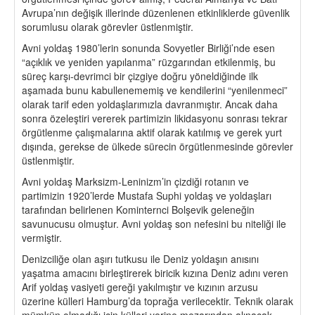
Avrupa’nın değişik illerinde düzenlenen etkinliklerde güvenlik
sorumlusu olarak görevler üstlenmiştir.
Avni yoldaş 1980’lerin sonunda Sovyetler Birliği’nde esen
“açıklık ve yeniden yapılanma” rüzgarından etkilenmiş, bu
süreç karşı-devrimci bir çizgiye doğru yöneldiğinde ilk
aşamada bunu kabullenememiş ve kendilerini “yenilenmeci”
olarak tarif eden yoldaşlarımızla davranmıştır. Ancak daha
sonra özeleştiri vererek partimizin likidasyonu sonrası tekrar
örgütlenme çalışmalarına aktif olarak katılmış ve gerek yurt
dışında, gerekse de ülkede sürecin örgütlenmesinde görevler
üstlenmiştir.
Avni yoldaş Marksizm-Leninizm’in çizdiği rotanın ve
partimizin 1920’lerde Mustafa Suphi yoldaş ve yoldaşları
tarafından belirlenen Kominternci Bolşevik geleneğin
savunucusu olmuştur. Avni yoldaş son nefesini bu niteliği ile
vermiştir.
Denizciliğe olan aşırı tutkusu ile Deniz yoldaşın anısını
yaşatma amacını birleştirerek biricik kızına Deniz adını veren
Arif yoldaş vasiyeti gereği yakılmıştır ve kızının arzusu
üzerine külleri Hamburg’da toprağa verilecektir. Teknik olarak
mümkün olmadığı için külleri yerine mezarından alınacak