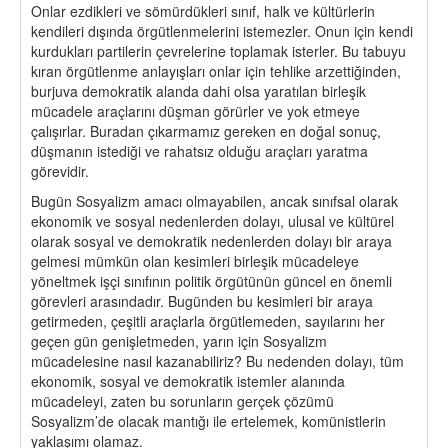
Onlar ezdikleri ve sömürdükleri sınıf, halk ve kültürlerin
kendileri dışında örgütlenmelerini istemezler. Onun için kendi
kurdukları partilerin çevrelerine toplamak isterler. Bu tabuyu
kıran örgütlenme anlayışları onlar için tehlike arzettiğinden,
burjuva demokratik alanda dahi olsa yaratılan birleşik
mücadele araçlarını düşman görürler ve yok etmeye
çalışırlar. Buradan çıkarmamız gereken en doğal sonuç,
düşmanın istediği ve rahatsız olduğu araçları yaratma
görevidir.
Bugün Sosyalizm amacı olmayabilen, ancak sınıfsal olarak
ekonomik ve sosyal nedenlerden dolayı, ulusal ve kültürel
olarak sosyal ve demokratik nedenlerden dolayı bir araya
gelmesi mümkün olan kesimleri birleşik mücadeleye
yöneltmek işçi sınıfının politik örgütünün güncel en önemli
görevleri arasındadır. Bugünden bu kesimleri bir araya
getirmeden, çeşitli araçlarla örgütlemeden, sayılarını her
geçen gün genişletmeden, yarın için Sosyalizm
mücadelesine nasıl kazanabiliriz? Bu nedenden dolayı, tüm
ekonomik, sosyal ve demokratik istemler alanında
mücadeleyi, zaten bu sorunların gerçek çözümü
Sosyalizm’de olacak mantığı ile ertelemek, komünistlerin
yaklaşımı olamaz.