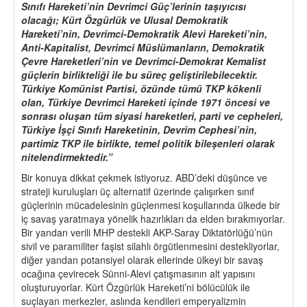
Sınıfı Hareketi’nin Devrimci Güç’lerinin taşıyıcısı
olacağı; Kürt Özgürlük ve Ulusal Demokratik
Hareketi’nin, Devrimci-Demokratik Alevi Hareketi’nin,
Anti-Kapitalist, Devrimci Müslümanların, Demokratik
Çevre Hareketleri’nin ve Devrimci-Demokrat Kemalist
güçlerin birlikteliği ile bu süreç geliştirilebilecektir.
Türkiye Komünist Partisi, özünde tümü TKP kökenli
olan, Türkiye Devrimci Hareketi içinde 1971 öncesi ve
sonrası oluşan tüm siyasi hareketleri, parti ve cepheleri,
Türkiye İşçi Sınıfı Hareketinin, Devrim Cephesi’nin,
partimiz TKP ile birlikte, temel politik bileşenleri olarak
nitelendirmektedir.”
Bir konuya dikkat çekmek istiyoruz. ABD’deki düşünce ve
strateji kuruluşları üç alternatif üzerinde çalışırken sınıf
güçlerinin mücadelesinin güçlenmesi koşullarında ülkede bir
iç savaş yaratmaya yönelik hazırlıkları da elden bırakmıyorlar.
Bir yandan verili MHP destekli AKP-Saray Diktatörlüğü’nün
sivil ve paramiliter faşist silahlı örgütlenmesini destekliyorlar,
diğer yandan potansiyel olarak ellerinde ülkeyi bir savaş
ocağına çevirecek Sünni-Alevi çatışmasının alt yapısını
oluşturuyorlar. Kürt Özgürlük Hareketi’ni bölücülük ile
suçlayan merkezler, aslında kendileri emperyalizmin