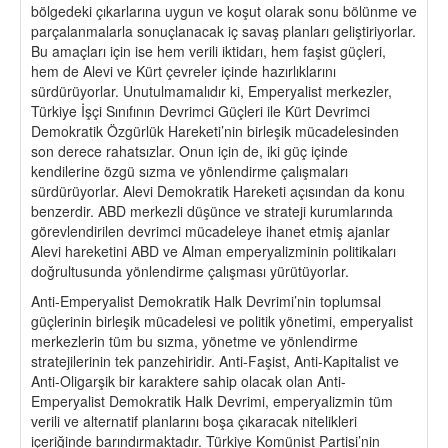
bölgedeki çıkarlarına uygun ve koşut olarak sonu bölünme ve
parçalanmalarla sonuçlanacak iç savaş planları geliştiriyorlar.
Bu amaçları için ise hem verili iktidarı, hem faşist güçleri,
hem de Alevi ve Kürt çevreler içinde hazırlıklarını
sürdürüyorlar. Unutulmamalıdır ki, Emperyalist merkezler,
Türkiye İşçi Sınıfının Devrimci Güçleri ile Kürt Devrimci
Demokratik Özgürlük Hareketi’nin birleşik mücadelesinden
son derece rahatsızlar. Onun için de, iki güç içinde
kendilerine özgü sızma ve yönlendirme çalışmaları
sürdürüyorlar. Alevi Demokratik Hareketi açısından da konu
benzerdir. ABD merkezli düşünce ve strateji kurumlarında
görevlendirilen devrimci mücadeleye ihanet etmiş ajanlar
Alevi hareketini ABD ve Alman emperyalizminin politikaları
doğrultusunda yönlendirme çalışması yürütüyorlar.
Anti-Emperyalist Demokratik Halk Devrimi’nin toplumsal
güçlerinin birleşik mücadelesi ve politik yönetimi, emperyalist
merkezlerin tüm bu sızma, yönetme ve yönlendirme
stratejilerinin tek panzehiridir. Anti-Faşist, Anti-Kapitalist ve
Anti-Oligarşik bir karaktere sahip olacak olan Anti-
Emperyalist Demokratik Halk Devrimi, emperyalizmin tüm
verili ve alternatif planlarını boşa çıkaracak nitelikleri
içeriğinde barındırmaktadır. Türkiye Komünist Partisi’nin