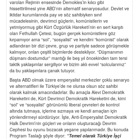
varolan Rejimin ensesinde Demokles’in kılıcı gibi
hissettirilmesi yine ABD’nin alternatif senaryosudur. Devlet ve
iktidar kurumlarında pay ve söz sahibiyken sınıf
mücadelesinin, devrimci güçlerin, komünistlerin ve
yetmiyormuş gibi Kürt Özgürlük Hareketi’nin en sert karşıtı
olan Fethullah Çetesi, bugün gerçek komünistlere göz
kırpamıyor ama “sol”, “sosyalist” ve kendini “komünist” olarak
adlandıran bir dizi çevre, grup ve partiyle sadece görüşmekle
kalmıyor, onları çeşitli biçimlerde destekliyor. “Düşmanımın
düşmanı dostumdur” mantığı ile beş yıl öncekinden tam tersi
taktik yaklaşımlar sergiliyor ve bizim aklı evvel “solcularımız”
da bu yaklaşımlara çanak tutuyor.
Başta ABD olmak üzere emperyalist merkezler çoklu senaryo
ve alternatifleri ile Türkiye’de ne olursa olsun söz sahibi
olarak kalmak amacındadırlar. Bu amaçla Alevi Demokratik
Hareketini de, Kürt Devrimci Demokratik Hareketini de, kimi
“sol” ve “sosyalist” görünümlü liberal çevreleri de kontrol
altında tutmaya, içlerine sızmaya ve kendi amaçları için
yönlendirmeyi sürdürüyor. İşte, Anti-Emperyalist Demokratik
Halk Devrimi’nin güçleri ve onların oluşturacağı Devrim
Cephesi bu oyunu bozacak yegane yapılanmadır. Bu konuda
Program Taslağı şöyle diyor:
“Temel olarak Türkiye İşçi