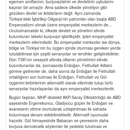
egemen sınıflarının, burjuvazisinin ve devletinin uykularını
kaçıran bir amaçtır. Ama sadece ülkede yönetiyor gibi
gözüken devlet ve iktidarların değil. Aynı zamanda
Türkiye’deki İşbirlikçi Oligarşi’nin patronları olan başta ABD
Emperyalizmi olmak üzere emperyalist merkezlerin de…
Unutulmamalıdır ki, ülkede devleti ve yönetimi elinde
bulunduran tekelci burjuvazi işbirlikçidir, ipleri emperyalist
merkezlerin ellerindedir. Bu emperyalist merkezler ise dünya,
bölge ve Türkiye’nin bu üçgen içinde oturması gereken yerde
tutulabilmesi için çeşitli senaryolar ve tercihler geliştirebilirler.
Dün TSK’nın vesayeti altında ülkenin yönetimini elinde
bulunduranlar da, sonrasında Erdoğan, Fethullah ikilisini
göreve getirenler de, daha sonra da Erdoğan ile Fethullah
ortaklığının son bulması ile Erdoğan, Fethullah ve Gül
üçgenini birbirlerinin alternatifi olarak ellerinde tutup türlü
senaryolar hazırlayanlar da aynı emperyalist merkezlerdir.
Bugün faşizan, MHP destekli AKP-Saray Diktatörlüğü de ABD
sayesinde Ergenekoncu, Gladyocu güçler ile Erdoğan ve
avanesinin vitrine oturtularak uzlaştırılması ile sahada
bulunmaya devam edebilmektedir. Alternatif oyuncular
hazırdır. Gül himayesinde Babacan ve çevresinin daha
burjuva demokratik söylemler ile yedekte tutulması ve