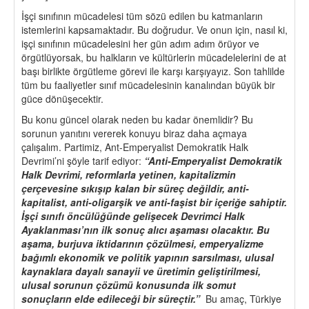
İşçi sınıfının mücadelesi tüm sözü edilen bu katmanların
istemlerini kapsamaktadır. Bu doğrudur. Ve onun için, nasıl ki,
işçi sınıfının mücadelesini her gün adım adım örüyor ve
örgütlüyorsak, bu halkların ve kültürlerin mücadelelerini de at
başı birlikte örgütleme görevi ile karşı karşıyayız. Son tahlilde
tüm bu faaliyetler sınıf mücadelesinin kanalından büyük bir
güce dönüşecektir.
Bu konu güncel olarak neden bu kadar önemlidir? Bu
sorunun yanıtını vererek konuyu biraz daha açmaya
çalışalım. Partimiz, Ant-Emperyalist Demokratik Halk
Devrimi’ni şöyle tarif ediyor:
“Anti-Emperyalist Demokratik
Halk Devrimi, reformlarla yetinen, kapitalizmin
çerçevesine sıkışıp kalan bir süreç değildir, anti-
kapitalist, anti-oligarşik ve anti-faşist bir içeriğe sahiptir.
İşçi sınıfı öncülüğünde gelişecek Devrimci Halk
Ayaklanması’nın ilk sonuç alıcı aşaması olacaktır. Bu
aşama, burjuva iktidarının çözülmesi, emperyalizme
bağımlı ekonomik ve politik yapının sarsılması, ulusal
kaynaklara dayalı sanayii ve üretimin geliştirilmesi,
ulusal sorunun çözümü konusunda ilk somut
sonuçların elde edileceği bir süreçtir.”
Bu amaç, Türkiye