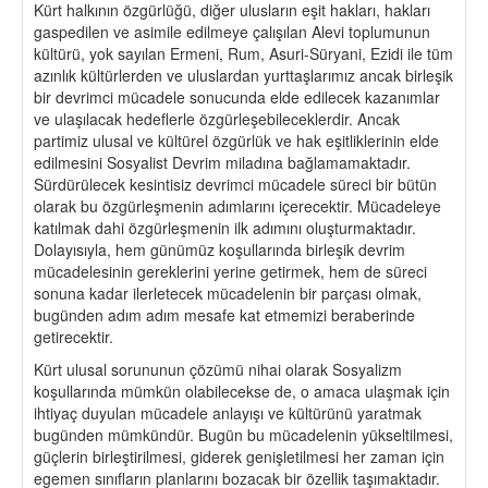
Kürt halkının özgürlüğü, diğer ulusların eşit hakları, hakları
gaspedilen ve asimile edilmeye çalışılan Alevi toplumunun
kültürü, yok sayılan Ermeni, Rum, Asuri-Süryani, Ezidi ile tüm
azınlık kültürlerden ve uluslardan yurttaşlarımız ancak birleşik
bir devrimci mücadele sonucunda elde edilecek kazanımlar
ve ulaşılacak hedeflerle özgürleşebileceklerdir. Ancak
partimiz ulusal ve kültürel özgürlük ve hak eşitliklerinin elde
edilmesini Sosyalist Devrim miladına bağlamamaktadır.
Sürdürülecek kesintisiz devrimci mücadele süreci bir bütün
olarak bu özgürleşmenin adımlarını içerecektir. Mücadeleye
katılmak dahi özgürleşmenin ilk adımını oluşturmaktadır.
Dolayısıyla, hem günümüz koşullarında birleşik devrim
mücadelesinin gereklerini yerine getirmek, hem de süreci
sonuna kadar ilerletecek mücadelenin bir parçası olmak,
bugünden adım adım mesafe kat etmemizi beraberinde
getirecektir.
Kürt ulusal sorununun çözümü nihai olarak Sosyalizm
koşullarında mümkün olabilecekse de, o amaca ulaşmak için
ihtiyaç duyulan mücadele anlayışı ve kültürünü yaratmak
bugünden mümkündür. Bugün bu mücadelenin yükseltilmesi,
güçlerin birleştirilmesi, giderek genişletilmesi her zaman için
egemen sınıfların planlarını bozacak bir özellik taşımaktadır.