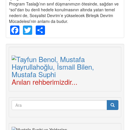
Program Taslağı’nın sınıf düşmanımızın ötesinde, sağdan ve
“sol”dan bu denli hedefe konulmasının altında yatan temel
nedeni de, Sosyalist Devrim’e yükselecek Birleşik Devrim
Mücadelesi’nin anlamı da budur.
Facebook
Twitter
Share
Anıları rehberimizdir...
Arama
formu
Ara