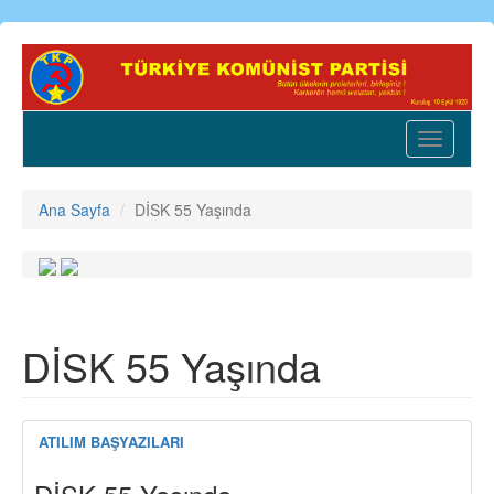
Ana
içeriğe
atla
Toggle
navigatio
Ana Sayfa
DİSK 55 Yaşında
DİSK 55 Yaşında
ATILIM BAŞYAZILARI