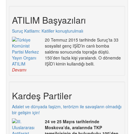
ATILIM Başyazıları
Suruç Katliamı: Katiller konuşturulmalı
20 Temmuz 2015 tarihinde Suruç’ta 33
sosyalist genç IŞİD’in canlı bomba
saldırısı sonucunda toprağa düştü.
150’den fazla kişi yaralandı. O dönemde
IŞİD’i kimin kullandığı belli.
Devamı
Kardeş Partiler
Adalet ve dünyada faşizm, terörizm ile savaşların olmadığı
bir gelişim için!
24 ve 25 Mayıs tarihlerinde
Moskova’da, aralarında TKP
temsilcisinin de bulunduğu 100’den