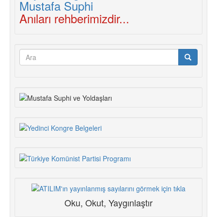
Anıları rehberimizdir...
Arama
formu
Ara
Oku, Okut, Yaygınlaştır