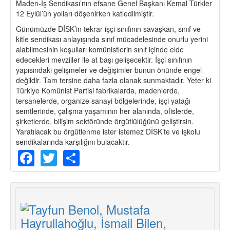
Maden-İş Sendikası’nın efsane Genel Başkanı Kemal Türkler
12 Eylül’ün yolları döşenirken katledilmiştir.
Günümüzde DİSK’in tekrar işçi sınıfının savaşkan, sınıf ve
kitle sendikası anlayışında sınıf mücadelesinde onurlu yerini
alabilmesinin koşulları komünistlerin sınıf içinde elde
edecekleri mevziiler ile at başı gelişecektir. İşçi sınıfının
yapısındaki gelişmeler ve değişimler bunun önünde engel
değildir. Tam tersine daha fazla olanak sunmaktadır. Yeter ki
Türkiye Komünist Partisi fabrikalarda, madenlerde,
tersanelerde, organize sanayi bölgelerinde, işçi yatağı
semtlerinde, çalışma yaşamının her alanında, ofislerde,
şirketlerde, bilişim sektöründe örgütlülüğünü geliştirsin.
Yaratılacak bu örgütlenme ister istemez DİSK’te ve işkolu
sendikalarında karşılığını bulacaktır.
Facebook
Twitter
Share