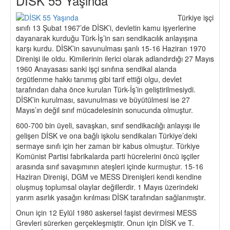
DİSK 55 Yaşında
Türkiye işçi
sınıfı 13 Şubat 1967’de DİSK’i, devletin kamu işyerlerine
dayanarak kurduğu Türk-İş’in sarı sendikacılık anlayışına
karşı kurdu. DİSK’in savunulması şanlı 15-16 Haziran 1970
Direnişi ile oldu. Kimilerinin ilerici olarak adlandırdığı 27 Mayıs
1960 Anayasası sanki işçi sınıfına sendikal alanda
örgütlenme hakkı tanımış gibi tarif ettiği olgu, devlet
tarafından daha önce kurulan Türk-İş’in geliştirilmesiydi.
DİSK’in kurulması, savunulması ve büyütülmesi ise 27
Mayıs’ın değil sınıf mücadelesinin sonucunda olmuştur.
600-700 bin üyeli, savaşkan, sınıf sendikacılığı anlayışı ile
gelişen DİSK ve ona bağlı işkolu sendikaları Türkiye’deki
sermaye sınıfı için her zaman bir kabus olmuştur. Türkiye
Komünist Partisi fabrikalarda parti hücrelerini öncü işçiler
arasında sınıf savaşımının ateşleri içinde kurmuştur. 15-16
Haziran Direnişi, DGM ve MESS Direnişleri kendi kendine
oluşmuş toplumsal olaylar değillerdir. 1 Mayıs üzerindeki
yarım asırlık yasağın kırılması DİSK tarafından sağlanmıştır.
Onun için 12 Eylül 1980 askersel faşist devirmesi MESS
Grevleri sürerken gerçekleşmiştir. Onun için DİSK ve T.