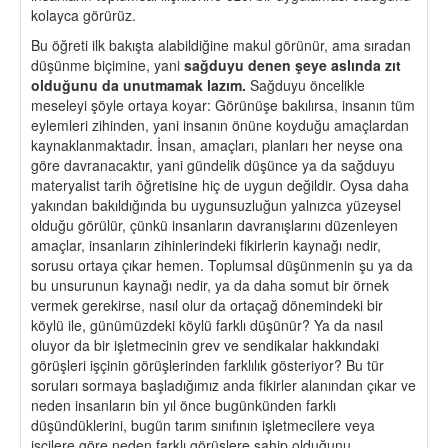
kolayca görürüz.
Bu öğreti ilk bakışta alabildiğine makul görünür, ama sıradan
düşünme biçimine, yani
sağduyu denen şeye aslında zıt
olduğunu da unutmamak lazım.
Sağduyu öncelikle
meseleyi şöyle ortaya koyar: Görünüşe bakılırsa, insanın tüm
eylemleri zihinden, yani insanın önüne koyduğu amaçlardan
kaynaklanmaktadır. İnsan, amaçları, planları her neyse ona
göre davranacaktır, yani gündelik düşünce ya da sağduyu
materyalist tarih öğretisine hiç de uygun değildir. Oysa daha
yakından bakıldığında bu uygunsuzluğun yalnızca yüzeysel
olduğu görülür, çünkü insanların davranışlarını düzenleyen
amaçlar, insanların zihinlerindeki fikirlerin kaynağı nedir,
sorusu ortaya çıkar hemen. Toplumsal düşünmenin şu ya da
bu unsurunun kaynağı nedir, ya da daha somut bir örnek
vermek gerekirse, nasıl olur da ortaçağ dönemindeki bir
köylü ile, günümüzdeki köylü farklı düşünür? Ya da nasıl
oluyor da bir işletmecinin grev ve sendikalar hakkındaki
görüşleri işçinin görüşlerinden farklılık gösteriyor? Bu tür
soruları sormaya başladığımız anda fikirler alanından çıkar ve
neden insanların bin yıl önce bugünkünden farklı
düşündüklerini, bugün tarım sınıfının işletmecilere veya
işçilere göre neden farklı görüşlere sahip olduğunu