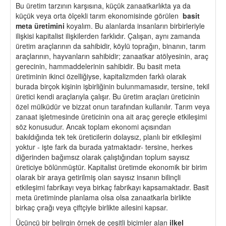
Bu üretim tarzının karşısına, küçük zanaatkarlıkta ya da
küçük veya orta ölçekli tarım ekonomisinde görülen
basit
meta üretimini
koyalım. Bu alanlarda insanların birbirleriyle
ilişkisi kapitalist ilişkilerden farklıdır. Çalışan, aynı zamanda
üretim araçlarının da sahibidir, köylü toprağın, binanın, tarım
araçlarının, hayvanların sahibidir; zanaatkar atölyesinin, araç
gerecinin, hammaddelerinin sahibidir. Bu basit meta
üretiminin ikinci özelliğiyse, kapitalizmden farklı olarak
burada birçok kişinin işbirliğinin bulunmamasıdır, tersine, tekil
üretici kendi araçlarıyla çalışır. Bu üretim araçları üreticinin
özel mülküdür ve bizzat onun tarafından kullanılır. Tarım veya
zanaat işletmesinde üreticinin ona ait araç gereçle etkileşimi
söz konusudur. Ancak toplam ekonomi açısından
bakıldığında tek tek üreticilerin dolaysız, planlı bir etkileşimi
yoktur - işte fark da burada yatmaktadır- tersine, herkes
diğerinden bağımsız olarak çalıştığından toplum sayısız
üreticiye bölünmüştür. Kapitalist üretimde ekonomik bir birim
olarak bir araya getirilmiş olan sayısız insanın bilinçli
etkileşimi fabrikayı veya birkaç fabrikayı kapsamaktadır. Basit
meta üretiminde planlama olsa olsa zanaatkarla birlikte
birkaç çırağı veya çiftçiyle birlikte ailesini kapsar.
Üçüncü bir belirgin örnek de çeşitli biçimler alan
ilkel