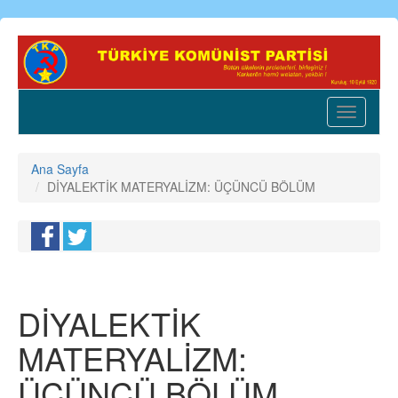
Ana
içeriğe
atla
Toggle
navigatio
Ana Sayfa
DİYALEKTİK MATERYALİZM: ÜÇÜNCÜ BÖLÜM
DİYALEKTİK
MATERYALİZM:
ÜÇÜNCÜ BÖLÜM