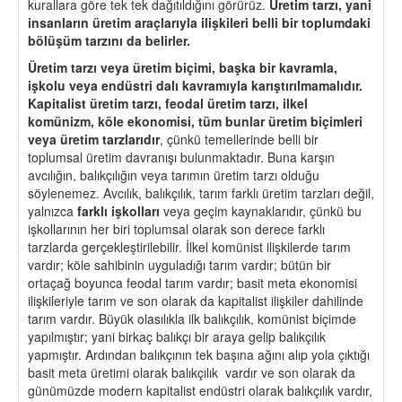
kurallara göre tek tek dağıtıldığını görürüz.
Üretim tarzı, yani
insanların üretim araçlarıyla ilişkileri belli bir toplumdaki
bölüşüm tarzını da belirler.
Üretim tarzı veya üretim biçimi, başka bir kavramla,
işkolu veya endüstri dalı kavramıyla karıştırılmamalıdır.
Kapitalist üretim tarzı, feodal üretim tarzı, ilkel
komünizm, köle ekonomisi, tüm bunlar üretim biçimleri
veya üretim tarzlarıdır
, çünkü temellerinde belli bir
toplumsal üretim davranışı bulunmaktadır. Buna karşın
avcılığın, balıkçılığın veya tarımın üretim tarzı olduğu
söylenemez. Avcılık, balıkçılık, tarım farklı üretim tarzları değil,
yalnızca
farklı işkolları
veya geçim kaynaklarıdır, çünkü bu
işkollarının her biri toplumsal olarak son derece farklı
tarzlarda gerçekleştirilebilir. İlkel komünist ilişkilerde tarım
vardır; köle sahibinin uyguladığı tarım vardır; bütün bir
ortaçağ boyunca feodal tarım vardır; basit meta ekonomisi
ilişkileriyle tarım ve son olarak da kapitalist ilişkiler dahilinde
tarım vardır. Büyük olasılıkla ilk balıkçılık, komünist biçimde
yapılmıştır; yani birkaç balıkçı bir araya gelip balıkçılık
yapmıştır. Ardından balıkçının tek başına ağını alıp yola çıktığı
basit meta üretimi olarak balıkçılık vardır ve son olarak da
günümüzde modern kapitalist endüstri olarak balıkçılık vardır,