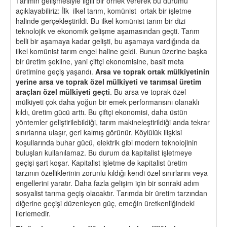
Tarımın gelişmesiyle ilgili bir örnek vererek bu durumu
açıklayabiliriz: İlk ilkel tarım, komünist ortak bir işletme
halinde gerçekleştirildi. Bu ilkel komünist tarım bir dizi
teknolojik ve ekonomik gelişme aşamasından geçti. Tarım
belli bir aşamaya kadar gelişti, bu aşamaya vardığında da
ilkel komünist tarım engel haline geldi. Bunun üzerine başka
bir üretim şekline, yani çiftçi ekonomisine, basit meta
üretimine geçiş yaşandı.
Arsa ve toprak ortak mülkiyetinin
yerine arsa ve toprak özel mülkiyeti ve tarımsal üretim
araçları özel mülkiyeti geçti
. Bu arsa ve toprak özel
mülkiyeti çok daha yoğun bir emek performansını olanaklı
kıldı, üretim gücü arttı. Bu çiftçi ekonomisi, daha üstün
yöntemler geliştirilebildiği, tarım makineleştirildiği anda tekrar
sınırlarına ulaşır, geri kalmış görünür. Köylülük ilişkisi
koşullarında buhar gücü, elektrik gibi modern teknolojinin
buluşları kullanılamaz. Bu durum da kapitalist işletmeye
geçişi şart koşar. Kapitalist işletme de kapitalist üretim
tarzının özelliklerinin zorunlu kıldığı kendi özel sınırlarını veya
engellerini yaratır. Daha fazla gelişim için bir sonraki adım
sosyalist tarıma geçiş olacaktır. Tarımda bir üretim tarzından
diğerine geçişi düzenleyen güç, emeğin üretkenliğindeki
ilerlemedir.