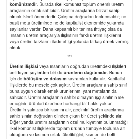
komünizmdir
. Burada ilkel komünist toplum önemli üretim
araçlarının ortak sahibidir. Üretim araçlarına bizzat sahip
olmak ikincil önemdedir. Çalışma doğrudan toplumsaldır; ne
basit meta üretiminde ne de kapitalist ekonomide yukarıda
sayılanlar vardır. Daha kapsamlı bir tanıma ihtiyaç olsa da
insanın üretim araçlarıyla ilişkisinin farklı üretim ilişkilerini
veya üretim tarzlarını ifade ettiği yolunda birkaç örnek vermiş
olduk.
***
Üretim ilişkisi
veya insanların doğrudan üretimdeki ilişkileri
belirleyen şeylerden biri de
ürünlerin dağıtımıdır
. Bunun
için de
bölüşüm ve dolaşım
kavramları kullanılır. Kapitalist
ilişkilerde bu mesele çok açıktır. Üretim araçlarına sahip sınıf
buna uygun olarak emek ürünlerinin, yani metaların da
sahibidir. Üretim araçlarının sahibi olmayan işçi sınıfının ise
emeğinin ürünleri üzerinde herhangi bir hakkı yoktur.
Üretimin yalnızca bir kısmını alır, geçimini üretim araçlarına
sahip sınıfın doğrudan elinden çıkan bir ücret şeklinde alır.
Diğer yanda üretim araçlarının özel mülkiyetinin bulunmadığı
ilkel komünist ilişkilerde toplam ürünün tümüyle topluma ait
olduğunu ve kısmen ortak tüketildiğini, kısmen de belli