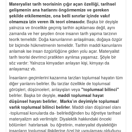
Materyalist tarih teorisinin çığır açan özelliği, tarihsel
gelişmenin ana hatlarını öngörmemize ve gereken
şekilde etkilememize, ona belli sınırlar içinde vakıf
olmamıza izin veren ilk teori olmasıdır.
Başka bir deyişle
yalnızca ve öncelikle geçmiş tarihin açıklaması değil, aynı
zamanda ve her şeyden önce insanın tarih yapma tarzının
teorik temelidir. Doğa kanunlarının anlaşılması, doğaya özgür
bir biçimde hükmetmenin temelidir. Tarihin maddi kanunlarını
anlamak ise insan özgürlüğüne giden yolu açar. Materyalist
tarih teorisi devrimci pratikten ayrılırsa yaşamaz. Şöyle bir
söz vardır: Yalnızca kimyadan anlayan kişi, kimyayı da
anlayamaz vb.
İnsanların geçimlerini kazanma tarzları toplumsal hayatın tüm
diğer yanlarını belirler. Bu tarzlar özellikle de toplumsal
görüşleri, düşünceleri, anlayışları veya
"toplumsal bilinci"
belirler. Başka bir deyişle,
maddi toplumsal hayat
düşünsel hayatı belirler
,
Marks’ın deyimiyle toplumsal
varlık toplumsal bilinci belirler
. Maddi olan düşünsel olanı
-toplumsal konularda da- belirlediğinden bu öğretiye tarihsel
materyalizm adı verilmiştir. Diyalektik hakkındaki önceki
bölümleri hatırlarsak bu öğretinin, materyalist diyalektiğin
insanların toplumsal ilişkilerine özel bir uygulaması olduğunu