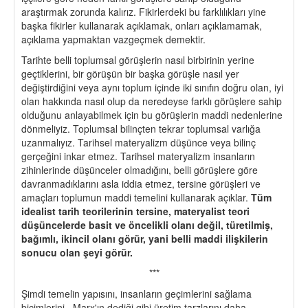
araştırmak zorunda kalırız. Fikirlerdeki bu farklılıkları yine
başka fikirler kullanarak açıklamak, onları açıklamamak,
açıklama yapmaktan vazgeçmek demektir.
Tarihte belli toplumsal görüşlerin nasıl birbirinin yerine
geçtiklerini, bir görüşün bir başka görüşle nasıl yer
değiştirdiğini veya aynı toplum içinde iki sınıfın doğru olan, iyi
olan hakkında nasıl olup da neredeyse farklı görüşlere sahip
olduğunu anlayabilmek için bu görüşlerin maddi nedenlerine
dönmeliyiz. Toplumsal bilinçten tekrar toplumsal varlığa
uzanmalıyız. Tarihsel materyalizm düşünce veya bilinç
gerçeğini inkar etmez. Tarihsel materyalizm insanların
zihinlerinde düşünceler olmadığını, belli görüşlere göre
davranmadıklarını asla iddia etmez, tersine görüşleri ve
amaçları toplumun maddi temelini kullanarak açıklar.
Tüm
idealist tarih teorilerinin tersine, materyalist teori
düşüncelerde basit ve öncelikli olanı değil, türetilmiş,
bağımlı, ikincil olanı görür, yani belli maddi ilişkilerin
sonucu olan şeyi görür.
***
Şimdi temelin yapısını, insanların geçimlerini sağlama
biçimlerini, Marx'ın dediği gibi üretim tarzlarını daha