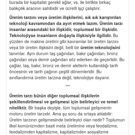
burada bir kapitalist gerekli ağlar, vs. ile birlikte birkaç
balıkçılık aracının sahibidir ve ücretli işçi çalıştırır.
Üretim tarzını veya üretim ilişkilerini, sık sık karıştırılan
teknoloji kavramından da ayırt etmek lazım.
Üretim tarzı
insanlar arasındaki bir ilişkidir, toplumsal bir ilişkidir.
Teknolojiyse insanların doğayla ilişkisiyle ilgilidir.
Bu
yüzden de makine üretimi gibi kavramlar bir üretim tarzını
veya bir üretim ilişkisini değil, belli bir
üretim teknolojisini
tanımlar. Aynı durum taş çağından, bakır çağından, bronz
çağından veya demir çağından söz ederken de geçerlidir. Bu
çağlar, taş, bakır, bronz ve demir aletlerin kullanıldığı tarih
öncesinin ve tarih çağının çeşitli dönemleridir. Bu
sınıflandırma üretim tarzına değil, teknolojiye dayanır.
***
Üretim tarzı bütün diğer toplumsal ilişkilerin
şekillendirilmesi ve gelişmesi için belirleyici ve temel
niteliktir.
Bir başka deyişle, tüm toplumsal gelişmenin
motoru üretim tarzıdır. Ama şu soru da ortaya atılabilir:
Üretim tarzının gelişmesinde belirleyici olan nedir? Toplumun
ilkel komünizmden basit meta üretimine veya feodalizme,
feodalizmden kapitalizme, kapitalizmden sosyalizme