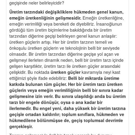
geçişinde neler belirleyicidir?
Üretim tarzındaki değişikliklere hükmeden genel kanun,
emeğin üretkenliğinin gelişmesidir.
Emeğin üretkenliğine,
emeğin verimliliği veya bereketi de diyebiliriz. İnsanoğlunun
gördüğü tüm üretim biçimlerine bakıldığında bir üretim
tarzından diğerine geçişi belirleyen genel kanun anlaşılır:
üretken güçlerin artışı. Her bir üretim tarzının temeli ve
önkoşulu üretken güçlerin ve teknolojinin belli bir seviyede
olmasıdır. Bir üretim tarzından diğerine geçişe yol açan ve
gelişmeyi ilerleten dinamik neden, belli bir üretim tarzı içinde
gelişen karşıtlıktır, üretim tarzı ile üretken güçler arasındaki
çelişkidir. Bu noktada
üretken güçler
kavramıyla neyi kast
ettiğimizi şöyle ifade edebiliriz:
Belli bir miktarda üretime
katkıda bulunan tüm güçler. Her bir üretim tarzı üretken
güçlerin veya emeğin verimliliğinin belli bir sınıra kadar
gelişmesine izin verir. Bu sınıra ulaşıldığı anda bu üretim
tarzı bir engele dönüşür, oysa o ana kadar bir
ilerlemedir. Bu engel yeni, daha yüksek bir üretim tarzına
geçişle ortadan kaldırılır; toplum sınıflara, hükmeden ve
hükmedilene bölünmüşse de, geçiş toplumsal devrimle
gerçekleşir.