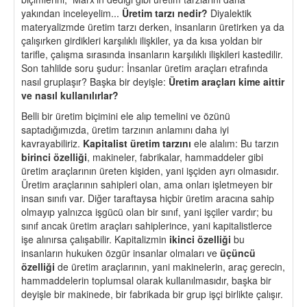
yakından inceleyelim...
Üretim tarzı nedir?
Diyalektik
materyalizmde üretim tarzı derken, insanların üretirken ya da
çalışırken girdikleri karşılıklı ilişkiler, ya da kısa yoldan bir
tarifle, çalışma sırasında insanların karşılıklı ilişkileri kastedilir.
Son tahlilde soru şudur: İnsanlar üretim araçları etrafında
nasıl gruplaşır? Başka bir deyişle:
Üretim araçları kime aittir
ve nasıl kullanılırlar?
Belli bir üretim biçimini ele alıp temelini ve özünü
saptadığımızda, üretim tarzının anlamını daha iyi
kavrayabiliriz.
Kapitalist üretim tarzını
ele alalım: Bu tarzın
birinci özelliği
, makineler, fabrikalar, hammaddeler gibi
üretim araçlarının üreten kişiden, yani işçiden ayrı olmasıdır.
Üretim araçlarının sahipleri olan, ama onları işletmeyen bir
insan sınıfı var. Diğer taraftaysa hiçbir üretim aracına sahip
olmayıp yalnızca işgücü olan bir sınıf, yani işçiler vardır; bu
sınıf ancak üretim araçları sahiplerince, yani kapitalistlerce
işe alınırsa çalışabilir. Kapitalizmin
ikinci
özelliği
bu
insanların hukuken özgür insanlar olmaları ve
üçüncü
özelliği
de üretim araçlarının, yani makinelerin, araç gerecin,
hammaddelerin toplumsal olarak kullanılmasıdır, başka bir
deyişle bir makinede, bir fabrikada bir grup işçi birlikte çalışır.