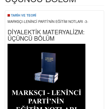
TARİH VE TEORİ
MARKSÇI-LENİNCİ PARTİ’NİN EĞİTİM NOTLARI -3-
DİYALEKTİK MATERYALİZM:
ÜÇÜNCÜ BÖLÜM