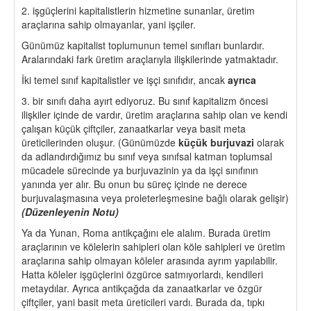
2. işgüçlerini kapitalistlerin hizmetine sunanlar, üretim
araçlarına sahip olmayanlar, yani işçiler.
Günümüz kapitalist toplumunun temel sınıfları bunlardır.
Aralarındaki fark üretim araçlarıyla ilişkilerinde yatmaktadır.
İki temel sınıf kapitalistler ve işçi sınıfıdır, ancak
ayrıca
3. bir sınıfı daha ayırt ediyoruz. Bu sınıf kapitalizm öncesi
ilişkiler içinde de vardır, üretim araçlarına sahip olan ve kendi
çalışan küçük çiftçiler, zanaatkarlar veya basit meta
üreticilerinden oluşur. (Günümüzde
küçük burjuvazi
olarak
da adlandırdığımız bu sınıf veya sınıfsal katman toplumsal
mücadele sürecinde ya burjuvazinin ya da işçi sınıfının
yanında yer alır. Bu onun bu süreç içinde ne derece
burjuvalaşmasına veya proleterleşmesine bağlı olarak gelişir)
(Düzenleyenin Notu)
Ya da Yunan, Roma antikçağını ele alalım. Burada üretim
araçlarının ve kölelerin sahipleri olan köle sahipleri ve üretim
araçlarına sahip olmayan köleler arasında ayrım yapılabilir.
Hatta köleler işgüçlerini özgürce satmıyorlardı, kendileri
metaydılar. Ayrıca antikçağda da zanaatkarlar ve özgür
çiftçiler, yani basit meta üreticileri vardı. Burada da, tıpkı