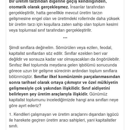
Bir üretim tarzından diğerine geçiş kendiliğinden,
otomatik olarak gerçekleşmez.
İnsanlar tarafından
gerçekleştirilir, hatta genellikle mevcut üretim tarzın
gelişmesine engel olan ve üretimdeki rollerinde daha yüksek
bir üretim tarzı için koşullara zaten sahip olan toplum kesimi
veya toplumsal sınıf tarafından gerçekleştirilir.
***
Şimdi sınıflara değinelim. Sömürülen veya ezilen, feodal,
kapitalist sınıflardan söz edilir. Sınıflar ezelden beri var
değildir ve sonsuza kadar var olmayacakları da öngörülebilir.
Sınıfsız ilkel toplumda meydana gelen işbölümü sonucunda
görece uzun bir gelişme sürecinin ardından toplum sınıflara
bölünmüştür.
Sınıflar ilkel komünizmin parçalanmasından
sonra tarihsel olarak ortaya çıkmıştır ve özel mülkiyetin
gelişmesiyle çok yakından ilişkilidir. Sınıf aidiyetini
belirleyen şey üretim araçlarıyla ilişkidir.
Günümüz
kapitalist toplumunu incelediğimizde hangi ana sınıfları neye
göre ayırt ederiz?
1. Kendileri çalışmayan ve üretim araçlarını dışarıdan işgücü
ile harekete geçiren üretim aracı sahipleri, yani kapitalistler
sınıfı.