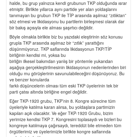
halde, bu grup yalnızca kendi grubunun TKP olduğunda ısrar
etmiştir. Birlikte yıllarca aynı partide yer alan yoldaşlarını
tanımayan bu grubun TKP ile TİP arasında aşılmaz “zıtlıktan”
söz etmesi ve likidasyonu bu partilerin birleşmesi olarak dar
bir bakış açısıyla ele alması şaşırtıcı değildir.
Böyle olmakla birlikte biz bu yazıdaki eleştirinin söz konusu
grupla TKP arasında aşılmaz bir “zıtlık” yarattığını
düşünmüyoruz. TKP saflarında likidasyonun TKP/TİP
birliğinin kendisi mi, yoksa bu
birliğin ilkesel bakımdan yanlış bir yöntemle yukarıdan
aşağıya gerçekleştirilmesinin likidasyonun nedenlerinden biri
olduğu mu görüşlerinin savunulabileceğini düşünüyoruz. Bu
ve benzer konularda
farklı düşüncelerin olması tüm eski TKP üyelerinin tek bir
parti çatısı altında birliğine engel değildir.
Eğer TKP-1920 grubu, TKP’nin 8. Kongre sürecine tüm
üyeleriyle katılma kararı alırsa, bu yoldaşlara partimizin
kapıları açık olacaktır. Ve eğer TKP-1920 Grubu, bizim
yerimize kendisi TKP 7. Kongresini toplasaydı ve bizleri bu
kongreye katılmaya çağırsaydı, tereddüt bile etmeden tüm
örgütlerimiz ve üyelerimizle birlikte kongre saflarında