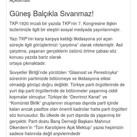
Güneş Balçıkla Sıvanmaz!
TKP-1920 imzalı bir yazıda TKP’nin 7. Kongresine ilişkin
tezlerimizle ilgili bir eleştiri sosyal medyada yayınlanmıştır.
Yazı TKP’nin karşı karşıya kaldığı likidasyona yol açan
süreçle ilgili görüşlerimizi “çarpıtma” olarak nitelemiştir. Asıl
çarpıtma, yaşanan gerçeklerin üstünü örtme çabası söz
konusu yazıda bariz olarak
ortaya çıkmaktadır.
Sovyetler Birliği’nde yürütülen “Glasnost ve Perestroyka”
sürecinin partimizde bölünmeye ve likidasyona etkisi
olmadığı görüşü doğru değildir. Türkiye parti örgütlerinde de
yurt dışı parti örgütlerinde de bölünmeler yaşanmış ciddi
kopmalar olmuştur. Türkiye’de “Devrimci Kanat” ve
“Komünist Birlik” gruplarının oluşması dışında parti içinde
kalan ancak pasifize olan önemli kadrolar hatta parti örgütleri
söz konusudur. Bu ülkede de yurt dışında da yaşanmış bir
gerçektir. Parti dostu Barış Derneği Başkanı Mahmut
Dikerdem’in “Tüm Karotiçlere Açık Mektup” yazısı hepimizin
sadece hatırında değil arşivlerindedir