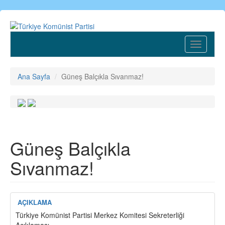
Ana
içeriğe
atla
Toggle
navigatio
Ana Sayfa
Güneş Balçıkla Sıvanmaz!
Güneş Balçıkla
Sıvanmaz!
AÇIKLAMA
Türkiye Komünist Partisi Merkez Komitesi Sekreterliği
Açıklaması