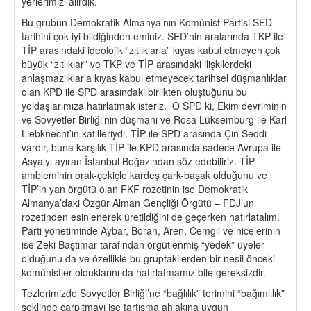
yerlerimizi alırdık.
Bu grubun Demokratik Almanya’nın Komünist Partisi SED
tarihini çok iyi bildiğinden eminiz. SED’nin aralarında TKP ile
TİP arasındaki ideolojik “zıtlıklarla” kıyas kabul etmeyen çok
büyük “zıtlıklar” ve TKP ve TİP arasındaki ilişkilerdeki
anlaşmazlıklarla kıyas kabul etmeyecek tarihsel düşmanlıklar
olan KPD ile SPD arasındaki birlikten oluştuğunu bu
yoldaşlarımıza hatırlatmak isteriz. O SPD ki, Ekim devriminin
ve Sovyetler Birliği’nin düşmanı ve Rosa Lüksemburg ile Karl
Liebknecht’in katilleriydi. TİP ile SPD arasında Çin Seddi
vardır, buna karşılık TİP ile KPD arasında sadece Avrupa ile
Asya’yı ayıran İstanbul Boğazından söz edebiliriz. TİP
ambleminin orak-çekiçle kardeş çark-başak olduğunu ve
TİP’in yan örgütü olan FKF rozetinin ise Demokratik
Almanya’daki Özgür Alman Gençliği Örgütü – FDJ’un
rozetinden esinlenerek üretildiğini de geçerken hatırlatalım.
Parti yönetiminde Aybar, Boran, Aren, Cemgil ve nicelerinin
ise Zeki Baştımar tarafından örgütlenmiş “yedek” üyeler
olduğunu da ve özellikle bu gruptakilerden bir nesil önceki
komünistler olduklarını da hatırlatmamız bile gereksizdir.
Tezlerimizde Sovyetler Birliği’ne “bağlılık” terimini “bağımlılık”
şeklinde çarpıtmayı ise tartışma ahlakına uygun