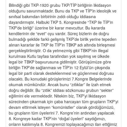
Bilindiği gibi TKP-1920 grubu TKP/TİP birliğinin likidasyon
olduğunu savunmaktadır. Bunu da TKP ve TİP’in ideolojik ve
sınıfsal bakımdan birbirinin zıddı olduğu iddiasına
dayandırmıştır. Halbuki TKP 5. Kongresinde “TKP ile TİP’in
TKP’de birliği” üzerine bir karar mevcuttur. Bu kararda
kendilerinin de “evet” oyu vardır. Süreç bizlerin de doğru
bulmadığı şekilde farklı gelişmiş TKP’de birlik yerine tepeden
alınan kararlar ile TKP ile TİP’in TBKP adı altında birleşmesi
gerçekleştirilmiştir. O da yetmezmiş gibi TBKP’nin illegal
kurulması Kutlu tayfası tarafından yok sayılmış ve ülkede
legal bir TBKP başvurusuna gidilmiştir. Görüşümüze göre
birliğin TKP’de sağlanması ve TİP’in 12 Eylül’ün çıkışında
legal bir parti olarak desteklenmesi ve güçlenmesi doğrusu
olacaktı. Bu konudaki görüşlerimizi 7.Kongre Belgelerinde
okumak mümkündür. Ancak bunu “zıtlıklar” ile izah etmek
doğru değildir. Bu “zıtlık” iddiası sözkonusu grubun “sekter”
eğilimini ele vermektedir. Nitekim biz, TKP’yi likidasyon
sürecinden çıkarmak için çaba harcayan tüm grupların TKP’yi
devam ettirmek isteyen “komünistler” olarak gördüğümüzü,
bu grupların tüm üyelerini 7. Kongre’nin ardından yapılacak
8. Kongreye kadar TKP’nin “doğal üyeleri” saydığımızı,
onların katılımıyla 8. Kongremizi toplayacağımızı ilan ettiğimiz