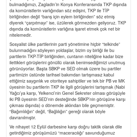
bulmadığımızı, Zagladin’in Konya Konferansında TKP dışında
da komünistlerin varlığından söz edişini, TKP ile TİP
birliğinden değil “barış için eylem birliğinden” söz etmiş
diyerek “çarpıtmayı” ise, üzülerek görmezden geliyoruz. TKP
dışında da komünistlerin varlığına işaret etmek çok net bir
nitelemedir.
Sosyalist ülke partilerinin parti yönetimine hiçbir “telkinde”
bulunmadığını söyleyen yoldaşlar, bizim oy birliği ile bu
partilerin TKP-TİP birliğinden, cuntanın niteliğine kadar bize
ilettikleri görüşlerini gönüllü olarak benimsediğimizi unutmuş
görünüyorlar. Başta SBKP ve SED olmak üzere bu partiler
partimizin üstünde tarihsel bakımdan tartışmasız kabul
ettiğimiz saygınlık ve otoriteye sahiptiler ve tek bir PB ve MK
üyesinin bu partilerin TKP ile ilgili görüşlerini tartışmak (Nabi
Yağcı’ya karşı, Yelkenci’nin Genel Sekreter olması görüşüyle
iki PB üyesinin SED’nin desteğinde SBKP’nin görüşüne karşı
çıkması dışında) o dönemde aklından bile geçmemiştir.
“Bağımlılığın” değil, “Bağlılığın” gereği olarak böyle
davranılmıştır.
Ve nihayet 12 Eylül darbesine karşı doğru taktik olarak dile
getirdiğimiz görüşümüzü “maceracılığı” savunduğumuz