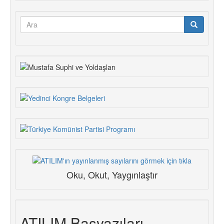
Arama
formu
Ara
Oku, Okut, Yaygınlaştır
ATILIM Başyazıları