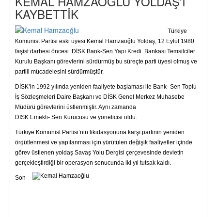
KEMAL HAMZAOĞLU YOLDAŞ'I
KAYBETTİK
Türkiye
Komünist Partisi eski üyesi Kemal Hamzaoğlu Yoldaş, 12 Eylül 1980
faşist darbesi öncesi DİSK Bank-Sen Yapı Kredi Bankası Temsilciler
Kurulu Başkanı görevlerini sürdürmüş bu süreçte parti üyesi olmuş ve
partili mücadelesini sürdürmüştür.
DİSK’in 1992 yılında yeniden faaliyete başlaması ile Bank- Sen Toplu
İş Sözleşmeleri Daire Başkanı ve DİSK Genel Merkez Muhasebe
Müdürü görevlerini üstlenmiştir. Aynı zamanda
DİSK Emekli- Sen Kurucusu ve yöneticisi oldu.
Türkiye Komünist Partisi’nin likidasyonuna karşı partinin yeniden
örgütlenmesi ve yapılanması için yürütülen değişik faaliyetler içinde
görev üstlenen yoldaş Savaş Yolu Dergisi çerçevesinde devletin
gerçekleştirdiği bir operasyon sonucunda iki yıl tutsak kaldı.
Son