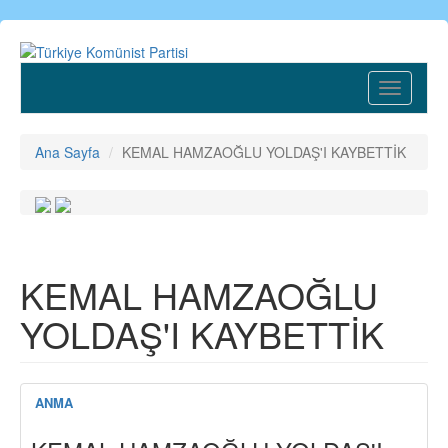
Ana
içeriğe
atla
Toggle
navigatio
Ana Sayfa
KEMAL HAMZAOĞLU YOLDAŞ'I KAYBETTİK
KEMAL HAMZAOĞLU
YOLDAŞ'I KAYBETTİK
ANMA