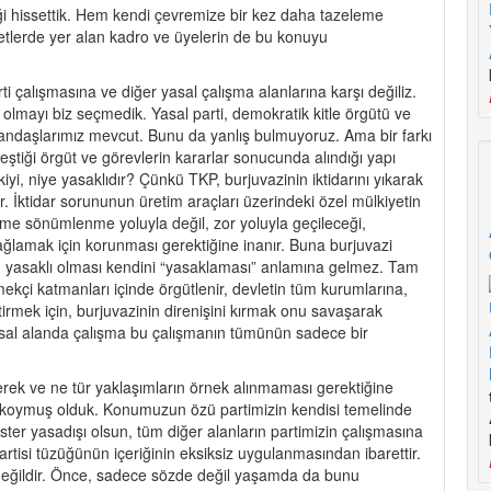
ği hissettik. Hem kendi çevremize bir kez daha tazeleme
tlerde yer alan kadro ve üyelerin de bu konuyu
ti çalışmasına ve diğer yasal çalışma alanlarına karşı değiliz.
ı olmayı biz seçmedik. Yasal parti, demokratik kitle örgütü ve
 yandaşlarımız mevcut. Bunu da yanlış bulmuyoruz. Ama bir farkı
tiği örgüt ve görevlerin kararlar sonucunda alındığı yapı
iyi, niye yasaklıdır? Çünkü TKP, burjuvazinin iktidarını yıkarak
r. İktidar sorununun üretim araçları üzerindeki özel mülkiyetin
zme sönümlenme yoluyla değil, zor yoluyla geçileceği,
 sağlamak için korunması gerektiğine inanır. Buna burjuvazi
 yasaklı olması kendini “yasaklaması” anlamına gelmez. Tam
ekçi katmanları içinde örgütlenir, devletin tüm kurumlarına,
tirmek için, burjuvazinin direnişini kırmak onu savaşarak
asal alanda çalışma bu çalışmanın tümünün sadece bir
ek ve ne tür yaklaşımların örnek alınmaması gerektiğine
ya koymuş olduk. Konumuzun özü partimizin kendisi temelinde
 ister yasadışı olsun, tüm diğer alanların partimizin çalışmasına
rtisi tüzüğünün içeriğinin eksiksiz uygulanmasından ibarettir.
 değildir. Önce, sadece sözde değil yaşamda da bunu