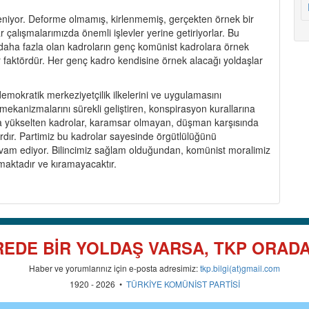
leniyor. Deforme olmamış, kirlenmemiş, gerçekten örnek bir
çalışmalarımızda önemli işlevler yerine getiriyorlar. Bu
jı daha fazla olan kadroların genç komünist kadrolara örnek
 bir faktördür. Her genç kadro kendisine örnek alacağı yoldaşlar
demokratik merkeziyetçilik ilkelerini ve uygulamasını
m mekanizmalarını sürekli geliştiren, konspirasyon kurallarına
rzına yükselten kadrolar, karamsar olmayan, düşman karşısında
dır. Partimiz bu kadrolar sayesinde örgütlülüğünü
vam ediyor. Bilincimiz sağlam olduğundan, komünist moralimiz
aktadır ve kıramayacaktır.
EDE BİR YOLDAŞ VARSA, TKP ORAD
Haber ve yorumlarınız için e-posta adresimiz:
tkp.bilgi(at)gmail.com
1920 - 2026 •
TÜRKİYE KOMÜNİST PARTİSİ