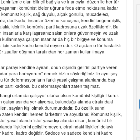
ninizm’e olan bilinçli bağıyla ve inancıyla, düzen ile her tür
ı ve yaşamını komünist ideler uğruna feda etme noktasına kadar
 komünist kişilik, sağ duyulu, alçak gönüllü, mücadeleci,
yer hırsı, dedikodu, insanlar üzerine konuşma, kendini beğenmişlik,
alık, kibirlilik komünist parti kadrosuna uzak özelliklerdir. Bu
n insanlarla karşılaşırsanız sakın onlara güvenmeyin ve uzak
u kullanmaya çalışan insanlar da hiç bir bilgiye ve konuma
için kadın kadro kendisi neyse odur. O açıdan o tür hastalıklı
 tür zaaflar düşman tarafından her zaman kullanılmaya
dar parayı kendine ayıran, onun dışında gelirini partiye veren
kadar para harcıyorum” demek bizim söylediğimiz ile aynı şey
 tür deformasyonların farklı yasal çalışma alanlarında baş
bir parti kadrosu bu deformasyonları zaten taşımaz.
angi ortamda çalışıyor olursa olsun komünist kişiliğini korur.
n çalışmasında yer alıyorsa, bulunduğu alanda etrafındaki
vilen, sayılan kişi olmak durumundadır. Bu özellik sunni
 zaten kendini hemen farkettirir ve soyutlanır. Komünist kişilik,
ter yasal alanda ister yasadışı alanda olsun, komünist bir
da ilişkilerini geliştiremeyen, etrafındaki ilişkileri dolaylı
r kadro, kadro değildir. Sadece ve sadece kendisini kadro