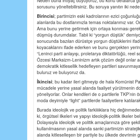
Neden buna ihtiyaç duyuyoruz, bu konu defalarca gör
sorusunu yöneltebilirsiniz. Bu soruya yanıtın iki nede
Birincisi
; partimizin eski kadrolarının ezici çoğunlu
alanlarda bu dostlarımızla temas noktalarımız var. Onl
Ama bunu yerine getirmek için ortaya konması gereke
düşmüş durumdalar. Tabii ki “yorgun düştük” demiyor
sonucunda bazıları dürüstçe yorgun düştüklerini ifade
koyacaklarını ifade ederken ve bunu gerçekten yerine
“Leninci parti anlayışı, proletarya diktatörlüğü, reel
Özcesi Marksizm-Leninizm artık çözüm değil onlar aç
demokratik kitlesellik hedefleyen partileri savunmaya
buluruz ve buluyoruz da.
İkincisi
; bu kadar ileri gitmeyip de hala Komünist P
mücadele yerine yasal alanda faaliyet yürütmenin d
yöneliyorlar. Onlar kendileri de o partilerle TKP’nin 
moda deyimiyle “light” partilerde faaliyetlere katılarak 
Burada ideolojik ve politik farklılıklara hiç değinm
ki, örgütsel ilkeleri ve yapıyı ideolojik-politik ilkeler b
Dolayısıyla ideolojik ve politik amaçlarınıza göre şe
kullanılmasının yasal alanda sanki partimizin strateji
alanda kitleselleşen bir partiyle bu ülkede devrimin ge