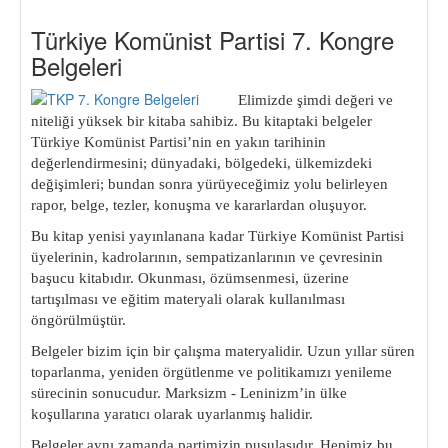
Türkiye Komünist Partisi 7. Kongre
Belgeleri
Elimizde şimdi değeri ve
niteliği yüksek bir kitaba sahibiz. Bu kitaptaki belgeler
Türkiye Komünist Partisi’nin en yakın ta
rihinin
değerlendirmesini; dünyadaki, bölgedeki, ülkemizdeki
değişimleri; bundan sonra yürüyeceğimiz yolu belirleyen
rapor, belge, tezler, konuşma ve kararlardan oluşuyor.
Bu kitap yenisi yayınlanana kadar Türkiye Komünist Partisi
üyelerinin, kadrolarının, sempatizanlarının ve çevresinin
başucu kitabıdır. Okunması, özümsenmesi, üzerine
tartışılması ve eğitim materyali olarak kullanılması
öngörülmüştür.
Belgeler bizim için bir çalışma materyalidir. Uzun yıllar süren
toparlanma, yeniden örgütlenme ve politikamızı yenileme
süre
cinin sonucudur. Marksizm - Leninizm’in ülke
koşullarına yara
tıcı olarak uyarlanmış halidir.
Belgeler aynı zamanda partimizin pusulasıdır. Hepimiz bu