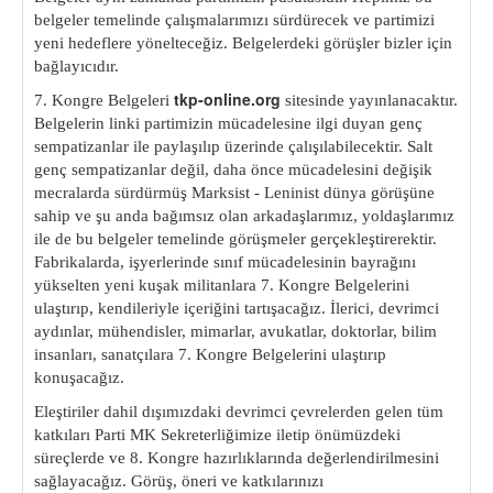
belgeler temelinde çalışmalarımızı sürdürecek ve partimizi
yeni hedeflere yönelteceğiz. Belgelerdeki görüşler bizler için
bağla
yıcıdır.
tkp-online.org
7. Kongre Belgeleri
sitesinde yayınlanacak
tır.
Belgelerin linki partimizin mücadelesine ilgi duyan genç
sempatizanlar ile paylaşılıp üzerinde çalışılabilecektir. Salt
genç sempatizanlar değil, daha önce mücadelesini değişik
mecralarda sürdürmüş Marksist - Leninist dünya görüşüne
sahip ve şu anda bağımsız olan arkadaşlarımız, yoldaşlarımız
ile de bu belgeler temelinde görüşmeler gerçekleştirerektir.
Fabrikalarda, işyer
lerinde sınıf mücadelesinin bayrağını
yükselten yeni kuşak mi
litanlara 7. Kongre Belgelerini
ulaştırıp, kendileriyle içeriğini tartışacağız. İlerici, devrimci
aydınlar, mühendisler, mimarlar, avukatlar, doktorlar, bilim
insanları, sanatçılara 7. Kongre Bel
gelerini ulaştırıp
konuşacağız.
Eleştiriler dahil dışımızdaki devrimci çevrelerden gelen tüm
katkıları Parti MK Sekreterliğimize iletip önümüzdeki
süreçlerde ve 8. Kongre hazırlıklarında değerlendirilmesini
sağlayacağız. Görüş, öneri ve katkılarınızı