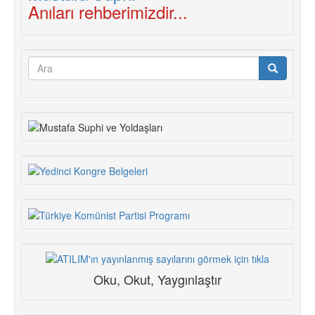
Anıları rehberimizdir...
Arama
formu
Ara
Oku, Okut, Yaygınlaştır