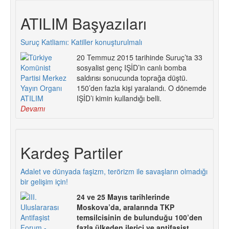
ATILIM Başyazıları
Suruç Katliamı: Katiller konuşturulmalı
20 Temmuz 2015 tarihinde Suruç’ta 33
sosyalist genç IŞİD’in canlı bomba
saldırısı sonucunda toprağa düştü.
150’den fazla kişi yaralandı. O dönemde
IŞİD’i kimin kullandığı belli.
Devamı
Kardeş Partiler
Adalet ve dünyada faşizm, terörizm ile savaşların olmadığı
bir gelişim için!
24 ve 25 Mayıs tarihlerinde
Moskova’da, aralarında TKP
temsilcisinin de bulunduğu 100’den
fazla ülkeden ilerici ve antifaşist