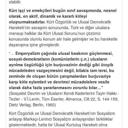
olabilir.
Kü
rt i
şçi ve emek
ç
ileri bugün sınıf savaşımında, nesnel
olarak, en aktif, dinamik ve kararlı kitleyi
oluşturmaktadırlar.
Kürt Özgürlük ve Ulusal Demokratik
Hareketi’nin savaşımı sonucunda, Türk ve diğer uluslara
mensup halklar da Kürt Ulusal Sorunu’nun çözümü
konusunda olumlu konum alır hale gelmişler ve bu hareketle
dayanışma içine girmişlerdir.
“…
Emperyalizm
ç
ağında ulusal baskının güçlenmesi,
sosyal-demokratların (komünistlerin
ç
.n.) ulusların
ayrılma
ö
zgürlüğü i
ç
in burjuvazinin dediği gibi ütopik
mü
cadeleden vazge
ç
mesini değil, bilakis tam tersi, bu
zeminde de oluşan bütün
ç
atışmalardan burjuvaziye
karşı kitle eylemleri ve devrimci mücadelelere vesile
olarak daha fazla yararlanmasını zorunlu kılar…”
(Sosyalist Devrim ve Ulusların Kendi Kaderlerini Tayin Hakkı -
Tezler - V.İ.Lenin, Tüm Eserler, Almanca, Cilt 22, S. 144-159,
Dietz Verlag, Berlin, 1960)
Kürt Özgürlük ve Ulusal Demokratik Hareketi’nin Sosyalizm
anlayışı Marksçı-Leninci Sosyalizm anlayışından farklılıklar
göstermektedir, hatta bir Ulusal Kurtuluş Hareketi olma