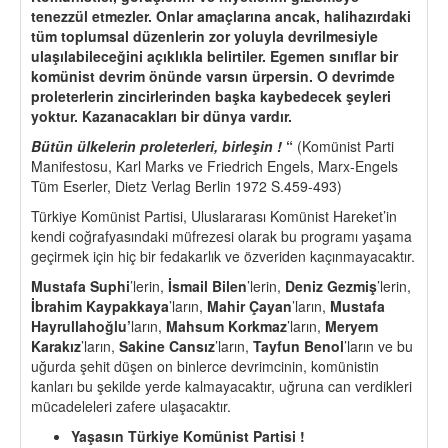
tenezzül etmezler. Onlar ama
ç
larına ancak, halihazırdaki
tüm toplumsal düzenlerin zor yoluyla devrilmesiyle
ulaşılabileceğini açıklıkla belirtiler. Egemen sınıflar bir
komünist devrim
ö
nünde varsın ürpersin. O devrimde
proleterlerin zincirlerinden başka kaybedecek şeyleri
yoktur. Kazanacakları bir dünya vardır.
Bütün ülkelerin proleterleri, birleş
in !
“
(Komünist Parti
Manifestosu, Karl Marks ve Friedrich Engels, Marx-Engels
Tüm Eserler, Dietz Verlag Berlin 1972 S.459-493)
Türkiye Komünist Partisi, Uluslararası Komünist Hareket’in
kendi coğrafyasındaki müfrezesi olarak bu programı yaşama
geçirmek için hiç bir fedakarlık ve özveriden kaçınmayacaktır.
Mustafa Suphi
’lerin,
İsmail Bilen
’lerin,
Deniz Gezmiş
’lerin,
İbrahim Kaypakkaya
’ların,
Mahir Çayan
’ların,
Mustafa
Hayrullahoğlu
’
ların,
Mahsum Korkmaz
’ların,
Meryem
Karakız
’ların,
Sakine Cansız
’ların,
Tayfun Benol
’ların ve bu
uğurda şehit düşen on binlerce devrimcinin, komünistin
kanları bu şekilde yerde kalmayacaktır, uğruna can verdikleri
mücadeleleri zafere ulaşacaktır.
Yaşasın Türkiye Komünist Partisi !