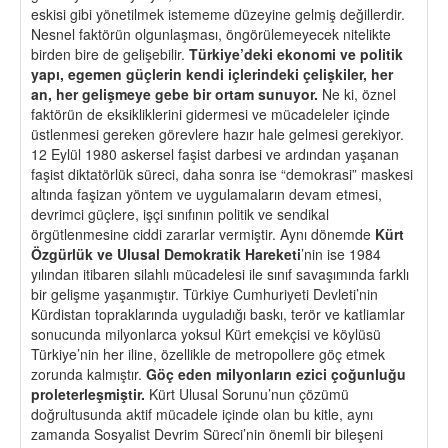
eskisi gibi yönetilmek istememe düzeyine gelmiş değillerdir.
Nesnel faktörün olgunlaşması, öngörülemeyecek nitelikte
birden bire de gelişebilir.
Türkiye
’
deki ekonomi ve politik
yapı
, egemen g
üçlerin kendi i
ç
lerindeki
ç
elişkiler, her
an, her gelişmeye gebe bir ortam sunuyor.
Ne ki, öznel
faktörün de eksikliklerini gidermesi ve mücadeleler içinde
üstlenmesi gereken görevlere hazır hale gelmesi gerekiyor.
12 Eylül 1980 askersel faşist darbesi ve ardından yaşanan
faşist diktatörlük süreci, daha sonra ise “demokrasi” maskesi
altında faşizan yöntem ve uygulamaların devam etmesi,
devrimci güçlere, işçi sınıfının politik ve sendikal
örgütlenmesine ciddi zararlar vermiştir. Aynı dönemde
Kürt
Ö
zgürlük ve Ulusal Demokratik Hareketi
’nin ise 1984
yılından itibaren silahlı mücadelesi ile sınıf savaşımında farklı
bir gelişme yaşanmıştır. Türkiye Cumhuriyeti Devleti’nin
Kürdistan topraklarında uyguladığı baskı, terör ve katliamlar
sonucunda milyonlarca yoksul Kürt emekçisi ve köylüsü
Türkiye’nin her iline, özellikle de metropollere göç etmek
zorunda kalmıştır.
Göç eden milyonların ezici
ç
oğunluğu
proleterleşmiştir.
Kürt Ulusal Sorunu’nun çözümü
doğrultusunda aktif mücadele içinde olan bu kitle, aynı
zamanda Sosyalist Devrim Süreci’nin önemli bir bileşeni