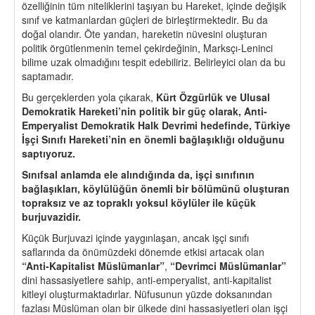
özelliğinin tüm niteliklerini taşıyan bu Hareket, içinde değişik
sınıf ve katmanlardan güçleri de birleştirmektedir. Bu da
doğal olandır. Öte yandan, hareketin nüvesini oluşturan
politik örgütlenmenin temel çekirdeğinin, Marksçı-Leninci
bilime uzak olmadığını tespit edebiliriz. Belirleyici olan da bu
saptamadır.
Bu gerçeklerden yola çıkarak,
Kürt
Ö
zgürlük ve Ulusal
Demokratik Hareketi
’
nin politik bir güç olarak, Anti-
Emperyalist Demokratik Halk Devrimi hedefinde, Türkiye
İşçi Sınıfı Hareketi
’
nin en
ö
nemli bağlaşıklığı olduğunu
saptıyoruz.
Sınıfsal anlamda ele alındığında da, işçi sınıfının
bağlaşıkları, k
ö
ylülüğün
ö
nemli bir b
ö
lümünü oluşturan
topraksız ve az topraklı yoksul k
ö
ylüler ile küçük
burjuvazidir.
Küçük Burjuvazi içinde yaygınlaşan, ancak işçi sınıfı
saflarında da önümüzdeki dönemde etkisi artacak olan
“Anti-Kapitalist M
üslümanlar”
,
“
Devrimci Müslümanlar”
dini hassasiyetlere sahip, anti-emperyalist, anti-kapitalist
kitleyi oluşturmaktadırlar. Nüfusunun yüzde doksanından
fazlası Müslüman olan bir ülkede dini hassasiyetleri olan işçi