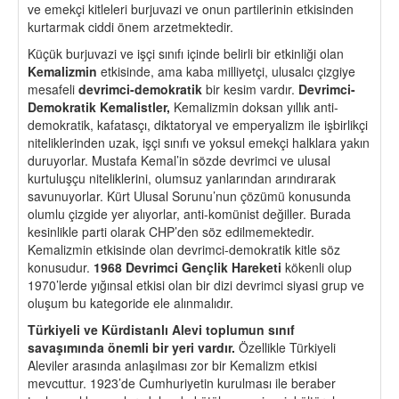
ve emekçi kitleleri burjuvazi ve onun partilerinin etkisinden
kurtarmak ciddi önem arzetmektedir.
Küçük burjuvazi ve işçi sınıfı içinde belirli bir etkinliği olan
Kemalizmin
etkisinde, ama kaba milliyetçi, ulusalcı çizgiye
mesafeli
devrimci-demokratik
bir kesim vardır.
Devrimci-
Demokratik Kemalistler,
Kemalizmin doksan yıllık anti-
demokratik, kafatasçı, diktatoryal ve emperyalizm ile işbirlikçi
niteliklerinden uzak, işçi sınıfı ve yoksul emekçi halklara yakın
duruyorlar. Mustafa Kemal’in sözde devrimci ve ulusal
kurtuluşçu niteliklerini, olumsuz yanlarından arındırarak
savunuyorlar. Kürt Ulusal Sorunu’nun çözümü konusunda
olumlu çizgide yer alıyorlar, anti-komünist değiller. Burada
kesinlikle parti olarak CHP’den söz edilmemektedir.
Kemalizmin etkisinde olan devrimci-demokratik kitle söz
konusudur.
1968 Devrimci Gençlik Hareketi
kökenli olup
1970’lerde yığınsal etkisi olan bir dizi devrimci siyasi grup ve
oluşum bu kategoride ele alınmalıdır.
Türkiyeli ve Kürdistanlı Alevi toplumun sınıf
savaşımında
ö
nemli bir yeri vardır.
Özellikle Türkiyeli
Aleviler arasında anlaşılması zor bir Kemalizm etkisi
mevcuttur. 1923’de Cumhuriyetin kurulması ile beraber