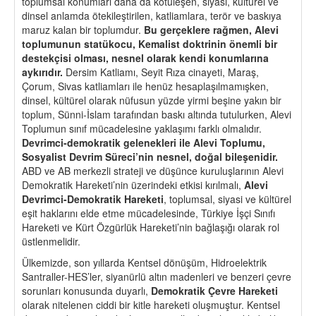
toplumsal konumları daha da kötüleşen, siyasi, kültürel ve
dinsel anlamda ötekileştirilen, katliamlara, terör ve baskıya
maruz kalan bir toplumdur.
Bu ger
ç
eklere rağmen, Alevi
toplumunun statükocu, Kemalist doktrinin
ö
nemli bir
destek
ç
isi olması, nesnel olarak kendi konumlarına
aykırıdır.
Dersim Katliamı, Seyit Rıza cinayeti, Maraş,
Çorum, Sivas katliamları ile henüz hesaplaşılmamışken,
dinsel, kültürel olarak nüfusun yüzde yirmi beşine yakın bir
toplum, Sünni-İslam tarafından baskı altında tutulurken, Alevi
Toplumun sınıf mücadelesine yaklaşımı farklı olmalıdır.
Devrimci-demokratik gelenekleri ile Alevi Toplumu,
Sosyalist Devrim Sü
reci
’
nin nesnel, do
ğal bileşenidir.
ABD ve AB merkezli strateji ve düşünce kuruluşlarının Alevi
Demokratik Hareketi’nin üzerindeki etkisi kırılmalı,
Alevi
Devrimci-Demokratik Hareketi
, toplumsal, siyasi ve kültürel
eşit haklarını elde etme mücadelesinde, Türkiye İşçi Sınıfı
Hareketi ve Kürt Özgürlük Hareketi’nin bağlaşığı olarak rol
üstlenmelidir.
Ülkemizde, son yıllarda Kentsel dönüşüm, Hidroelektrik
Santraller-HES’ler, siyanürlü altın madenleri ve benzeri çevre
sorunları konusunda duyarlı,
Demokratik Çevre Hareketi
olarak nitelenen ciddi bir kitle hareketi oluşmuştur. Kentsel