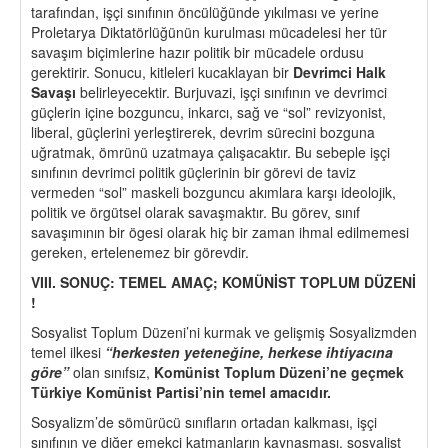
tarafından, işçi sınıfının öncülüğünde yıkılması ve yerine
Proletarya Diktatörlüğünün kurulması mücadelesi her tür
savaşım biçimlerine hazır politik bir mücadele ordusu
gerektirir. Sonucu, kitleleri kucaklayan bir
Devrimci Halk
Savaşı
belirleyecektir. Burjuvazi, işçi sınıfının ve devrimci
güçlerin içine bozguncu, inkarcı, sağ ve “sol” revizyonist,
liberal, güçlerini yerleştirerek, devrim sürecini bozguna
uğratmak, ömrünü uzatmaya çalışacaktır. Bu sebeple işçi
sınıfının devrimci politik güçlerinin bir görevi de taviz
vermeden “sol” maskeli bozguncu akımlara karşı ideolojik,
politik ve örgütsel olarak savaşmaktır. Bu görev, sınıf
savaşımının bir ögesi olarak hiç bir zaman ihmal edilmemesi
gereken, ertelenemez bir görevdir.
VIII. SONUÇ: TEMEL AMAÇ; KOMÜNİST TOPLUM DÜZENİ
!
Sosyalist Toplum Düzeni’ni kurmak ve gelişmiş Sosyalizmden
temel ilkesi
“
herkesten yeteneğine, herkese ihtiyacına
g
ö
re”
olan sınıfsız,
Komünist Toplum Düzeni
’
ne ge
ç
mek
Türkiye Komü
nist Partisi
’
nin temel amacıdır.
Sosyalizm’de sömürücü sınıfların ortadan kalkması, işçi
sınıfının ve diğer emekçi katmanların kaynaşması, sosyalist