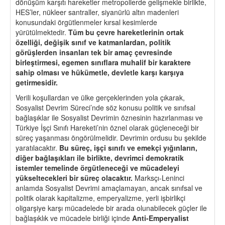
dönüşüm karşıtı hareketler metropollerde gelişmekle birlikte,
HES’ler, nükleer santraller, siyanürlü altın madenleri
konusundaki örgütlenmeler kırsal kesimlerde
yürütülmektedir.
Tüm bu
ç
evre hareketlerinin ortak
ö
zelliğ
i, de
ğişik sınıf ve katmanlardan, politik
g
ö
rüşlerden insanları tek bir ama
ç
ç
evresinde
birleştirmesi, egemen sınıflara muhalif bir karaktere
sahip olması ve hükümetle, devletle karşı karşıya
getirmesidir.
Verili koşullardan ve ülke gerçeklerinden yola çıkarak,
Sosyalist Devrim Süreci’nde söz konusu politik ve sınıfsal
bağlaşıklar ile Sosyalist Devrimin öznesinin hazırlanması ve
Türkiye İşçi Sınıfı Hareketi’nin öznel olarak güçleneceği bir
süreç yaşanması öngörülmelidir. Devrimin ordusu bu şekilde
yaratılacaktır.
Bu süre
ç
, işçi sınıfı ve emek
ç
i yığınları
n,
di
ğ
er ba
ğlaşıkları ile birlikte, devrimci demokratik
istemler temelinde
ö
rgütleneceği ve mücadeleyi
yükseltecekleri bir süre
ç
olacaktır.
Marksçı-Leninci
anlamda Sosyalist Devrimi amaçlamayan, ancak sınıfsal ve
politik olarak kapitalizme, emperyalizme, yerli işbirlikçi
oligarşiye karşı mücadelede bir arada olunabilecek güçler ile
bağlaşıklık ve mücadele birliği içinde
Anti-Emperyalist