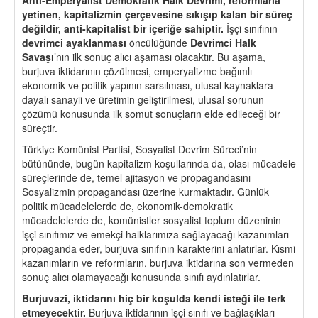
yetinen, kapitalizmin
ç
er
ç
evesine sıkışıp kalan bir süre
ç
değildir, anti-kapitalist bir i
ç
eriğe sahiptir.
İşçi sınıfının
devrimci ayaklanması
öncülüğünde
Devrimci Halk
Savaşı
’nın ilk sonuç alıcı aşaması olacaktır. Bu aşama,
burjuva iktidarının çözülmesi, emperyalizme bağımlı
ekonomik ve politik yapının sarsılması, ulusal kaynaklara
dayalı sanayii ve üretimin geliştirilmesi, ulusal sorunun
çözümü konusunda ilk somut sonuçların elde edileceği bir
süreçtir.
Türkiye Komünist Partisi, Sosyalist Devrim Süreci’nin
bütününde, bugün kapitalizm koşullarında da, olası mücadele
süreçlerinde de, temel ajitasyon ve propagandasını
Sosyalizmin propagandası üzerine kurmaktadır. Günlük
politik mücadelelerde de, ekonomik-demokratik
mücadelelerde de, komünistler sosyalist toplum düzeninin
işçi sınıfımız ve emekçi halklarımıza sağlayacağı kazanımları
propaganda eder, burjuva sınıfının karakterini anlatırlar. Kısmi
kazanımların ve reformların, burjuva iktidarına son vermeden
sonuç alıcı olamayacağı konusunda sınıfı aydınlatırlar.
Burjuvazi, iktidarını hi
ç
bir koşulda kendi isteği ile
terk
etmeyecektir
.
Burjuva iktidarının işçi sınıfı ve bağlaşıkları