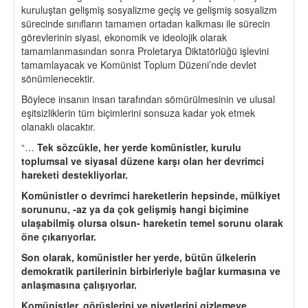
kuruluştan gelişmiş sosyalizme geçiş ve gelişmiş sosyalizm
sürecinde sınıfların tamamen ortadan kalkması ile sürecin
görevlerinin siyasi, ekonomik ve ideolojik olarak
tamamlanmasından sonra Proletarya Diktatörlüğü işlevini
tamamlayacak ve Komünist Toplum Düzeni’nde devlet
sönümlenecektir.
Böylece insanın insan tarafından sömürülmesinin ve ulusal
eşitsizliklerin tüm biçimlerini sonsuza kadar yok etmek
olanaklı olacaktır.
“…
Tek s
ö
zcükle, her yerde komünistler, kurulu
toplumsal ve siyasal düzene karşı olan her devrimci
hareketi destekliyorlar.
Komünistler o devrimci hareketlerin hepsinde, mülkiyet
sorununu, -az ya da
ç
ok gelişmiş hangi bi
ç
imine
ulaşabilmiş olursa olsun- hareketin temel sorunu olarak
ö
ne çıkarıyorlar.
Son olarak, komünistler her yerde, bütün ülkelerin
demokratik partilerinin birbirleriyle bağlar kurmasına ve
anlaşmasına
ç
alışıyorlar.
Komünistler, g
ö
rüşlerini ve niyetlerini gizlemeye