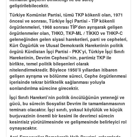
geliştirilebilecektir.
Türkiye Komünist Partisi, tümü TKP kökenli olan, 1971
öncesi ve sonrası, Türkiye İşçi Partisi - TİP kökenli
örgütlenmeleri, 1968 sonrası TİP’den ayrışarak gelişen
ö
rgütlenmeler olan,
THKO, TKP-ML / T
İKKO ve THKP-C
geleneğinden gelen siyasi hareketleri, parti ve cepheleri,
Kürt
Ö
zgürlük ve Ulusal Demokratik Hareketinin politik
ö
rgütü Kürdistan İşçi Partisi - PKK
’
yi, Türkiye İşçi Sınıfı
Hareketinin, Devrim Cephesi
’
nin, partimiz TKP ile
birlikte, temel politik bileşenleri olarak
nitelendirmektedir. Böylece 1950’li yıllardan itibaren
gelişen ayrışma ve bölünme süreci, Cephe örgütlenmesi
içerisinde tekrar birliktelik sağlanması yoluyla
sonlandırılma sürecine girecektir.
İşçi Sınıfı Hareketi
’
nin politik
ö
ncülüğünün yeteneği ve
gücü, bu sürecin Sosyalist Devrim ile tamamlanmasının
teminatı olacaktır. İşçi sınıfı, yoksul k
ö
ylülük ve küçük
burjuvazinin
ö
nemli bir kesimi ile devrimci sürecin
kesintisiz yürütülmesinde ve gelişmesinde belirleyici rol
oynayacaktır.
Anti-Emperyalist Demokratik Halk Devrimi, reformlarla