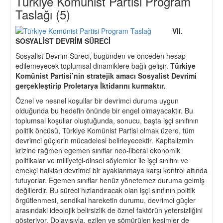
Türkiye Komünist Partisi Program
Taslağı (5)
VII.
SOSYALİ
ST DEVR
İM S
Ü
RECİ
Sosyalist Devrim Süreci, bugünden ve önceden hesap
edilemeyecek toplumsal dinamiklere bağlı gelişir.
Türkiye
Komü
nist Partisi
’
nin stratejik amacı Sosyalist Devrimi
ger
ç
ekleştirip Proletarya İ
ktidar
ını kurmaktır.
Öznel ve nesnel koşullar bir devrimci duruma uygun
olduğunda bu hedefin önünde bir engel olmayacaktır. Bu
toplumsal koşullar oluştuğunda, sonucu, başta işçi sınıfının
politik öncüsü, Türkiye Komünist Partisi olmak üzere, tüm
devrimci güçlerin mücadelesi belirleyecektir. Kapitalizmin
krizine rağmen egemen sınıflar neo-liberal ekonomik
politikalar ve milliyetçi-dinsel söylemler ile işçi sınıfını ve
emekçi halkları devrimci bir ayaklanmaya karşı kontrol altında
tutuyorlar. Egemen sınıflar henüz yönetemez duruma gelmiş
değillerdir. Bu süreci hızlandıracak olan işçi sınıfının politik
örgütlenmesi, sendikal hareketin durumu, devrimci güçler
arasındaki ideolojik belirsizlik de öznel faktörün yetersizliğini
gösteriyor. Dolayısıyla, ezilen ve sömürülen kesimler de