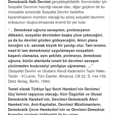
Demokratik Halk Devrimi
gerçekleştirilebilir. Komünistler için
Sosyalist Devrimin hazırlığı olacak olan, diğer güçlerin de bu
mücadele sürecinde Sosyalist Devrim hedefine
kazanılmasının mümkün olacağı bu süreç sosyalist devrimin
ordusunun oluşturulmasında önemli bir yer tutar.
“…
Demokrasi u
ğruna savaşımın, proletaryanın
dikkatini, sosyalist devrimden baş
ka y
ö
ne
ç
ekeceğini,
ya da bu devrimi g
ö
zden gizleyeceğini, ikinci plana
iteceğini v.b. sanmak büyük bir yanılgı olur. Tam tersine,
nasıl ki tam demokrasiyi uygulamayan sosyalizm
başarılı olamazsa, aynı şekilde, proletarya, demokrasi
uğruna, bütün alanlarda tutarlı bir devrimci savaşım
yürütmeden burjuvaziyi yenilgiye uğratamaz. …”
(Sosyalist Devrim ve Ulusların Kendi Kaderlerini Tayin Hakkı -
Tezler - V.İ.Lenin, Tüm Eserler, Almanca, Cilt 22, S. 144-159,
Dietz Verlag, Berlin, 1960)
Temel olarak Türkiye İşçi Sınıfı Hareketi’nin Devrimci
Güç’lerinin taşıyıcısı olacağı; Kürt
Ö
zgürlük ve Ulusal
Demokratik Hareketi
’
nin, Devrimci-Demokratik Alevi
Hareketi
’
nin, Anti-Kapitalist, Devrimci Müslümanların,
Demokratik Çevre Hareketleri
’
nin ve Devrimci-Demokrat
Kemalist güçlerin birlikteliği ile bu süre
ç