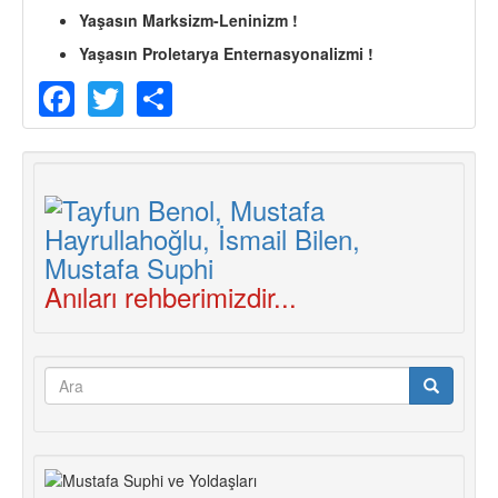
Yaşasın Marksizm-Leninizm !
Yaşasın Proletarya Enternasyonalizmi !
Facebook
Twitter
Share
Anıları rehberimizdir...
Arama
formu
Ara