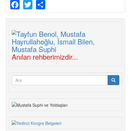
Facebook
Twitter
Share
Anıları rehberimizdir...
Arama
formu
Ara