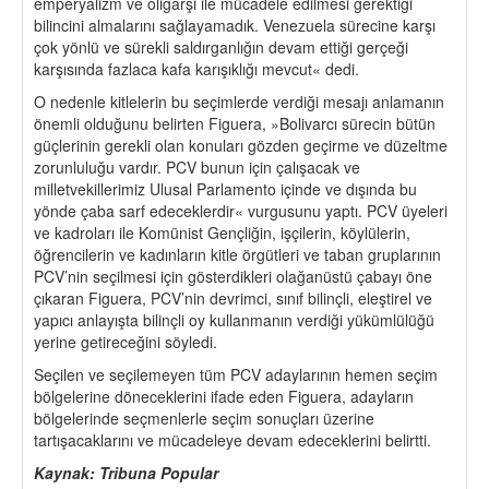
emperyalizm ve oligarşi ile mücadele edilmesi gerektiği
bilincini almalarını sağlayamadık. Venezuela sürecine karşı
çok yönlü ve sürekli saldırganlığın devam ettiği gerçeği
karşısında fazlaca kafa karışıklığı mevcut« dedi.
O nedenle kitlelerin bu seçimlerde verdiği mesajı anlamanın
önemli olduğunu belirten Figuera, »Bolivarcı sürecin bütün
güçlerinin gerekli olan konuları gözden geçirme ve düzeltme
zorunluluğu vardır. PCV bunun için çalışacak ve
milletvekillerimiz Ulusal Parlamento içinde ve dışında bu
yönde çaba sarf edeceklerdir« vurgusunu yaptı. PCV üyeleri
ve kadroları ile Komünist Gençliğin, işçilerin, köylülerin,
öğrencilerin ve kadınların kitle örgütleri ve taban gruplarının
PCV’nin seçilmesi için gösterdikleri olağanüstü çabayı öne
çıkaran Figuera, PCV’nin devrimci, sınıf bilinçli, eleştirel ve
yapıcı anlayışta bilinçli oy kullanmanın verdiği yükümlülüğü
yerine getireceğini söyledi.
Seçilen ve seçilemeyen tüm PCV adaylarının hemen seçim
bölgelerine döneceklerini ifade eden Figuera, adayların
bölgelerinde seçmenlerle seçim sonuçları üzerine
tartışacaklarını ve mücadeleye devam edeceklerini belirtti.
Kaynak: Tribuna Popular