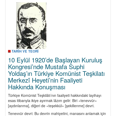
Yılında
Politik
-
Programati
Hattımızın
Özü
TARİH VE TEORİ
10 Eylül 1920’de Başlayan Kuruluş
Kongresi’nde Mustafa Suphi
Yoldaş’ın Türkiye Komünist Teşkilatı
Merkezî Heyeti’nin Faaliyeti
Hakkında Konuşması
Türkiye Komünist Teşkilâtı’nın faaliyeti hakkındaki layihayı
esas itibarıyla ikiye ayırmak lâzım gelir: Biri «tenevvür»
[aydınlanma], diğeri de «teşekkül» [şekillenme] devri.
Tenevvür devri: Bu devrin mahiyetini, manasını anlamak için