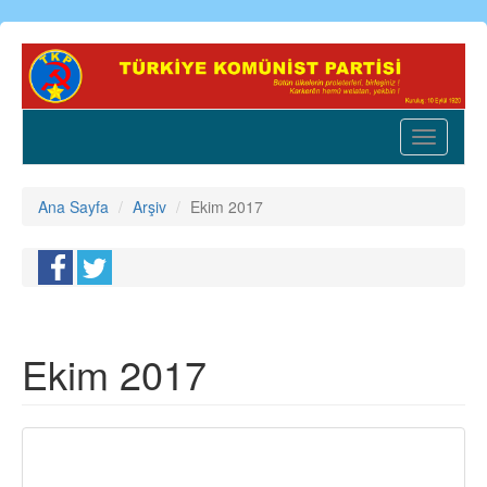
Ana
içeriğe
atla
Toggle
navigatio
Ana Sayfa
Arşiv
Ekim 2017
Ekim 2017