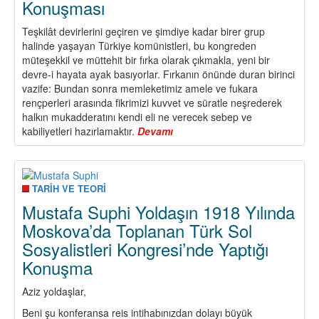
Konuşması
Teşkilât devirlerini geçiren ve şimdiye kadar birer grup
halinde yaşayan Türkiye komünistleri, bu kongreden
müteşekkil ve müttehit bir fırka olarak çıkmakla, yeni bir
devre-i hayata ayak basıyorlar. Fırkanın önünde duran birinci
vazife: Bundan sonra memleketimiz amele ve fukara
rençperleri arasında fikrimizi kuvvet ve süratle neşrederek
halkın mukadderatını kendi eli ne verecek sebep ve
kabiliyetleri hazırlamaktır.
Devamı
about
Mustafa
Suphi
Yoldaş’ın
TKP’nin
TARİH VE TEORİ
Kuruluş
Mustafa Suphi Yoldaşın 1918 Yılında
Kongresi
Moskova’da Toplanan Türk Sol
Kapanış
Sosyalistleri Kongresi’nde Yaptığı
Konuşması
Konuşma
Aziz yoldaşlar,
Beni şu konferansa reis intihabınızdan dolayı büyük