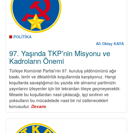
görevleri
bizim
tamamlamamız
gerekiyor.”
POLİTİKA
Ali Oktay KAYA
97. Yaşında TKP’nin Misyonu ve
Kadroların Önemi
Türkiye Komünist Partisi’nin 97. kuruluş yıldönümünü ağır
baskı, terör ve diktatörlük koşullarında karşılıyoruz. Hangi
koşullarda savaştığımızı bu yazıda ele almamız partimizin
yayınlarını izleyenler için bir tekrardan öteye geçmeyecektir.
Mesele bu koşullardan nasıl çıkılacağı, işçi sınıfının ve
yoksulların bu mücadelede nasıl bir rol üstlenecekleri
konusudur.
Devamı
about
97.
Yaşında
TKP’nin
Misyonu