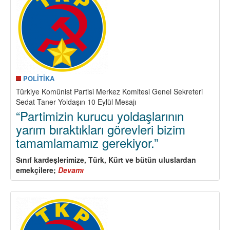
Yaşında!
POLİTİKA
Türkiye Komünist Partisi Merkez Komitesi Genel Sekreteri
Sedat Taner Yoldaşın 10 Eylül Mesajı
“Partimizin kurucu yoldaşlarının
yarım bıraktıkları görevleri bizim
tamamlamamız gerekiyor.”
Sınıf kardeşlerimize, Türk, Kürt ve bütün uluslardan
emekçilere;
Devamı
about
“Partimizin
kurucu
yoldaşlarının
yarım
bıraktıkları