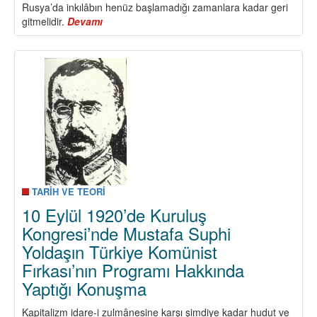
Rusya’da inkılâbın henüz başlamadığı zamanlara kadar geri
gitmelidir.
Devamı
about
10
Eylül
1920’de
Başlayan
Kuruluş
Kongresi’nde
Mustafa
Suphi
Yoldaş’ın
Türkiye
Komünist
Teşkilatı
TARİH VE TEORİ
Merkezî
10 Eylül 1920’de Kuruluş
Heyeti’nin
Kongresi’nde Mustafa Suphi
Faaliyeti
Yoldaşın Türkiye Komünist
Hakkında
Konuşması
Fırkası’nın Programı Hakkında
Yaptığı Konuşma
Kapitalizm idare-i zulmânesine karşı şimdiye kadar hudut ve