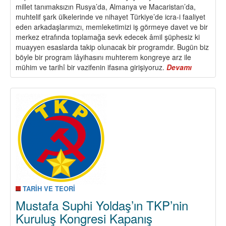
millet tanımaksızın Rusya’da, Almanya ve Macaristan’da,
muhtelif şark ülkelerinde ve nihayet Türkiye’de icra-i faaliyet
eden arkadaşlarımızı, memleketimizi iş görmeye davet ve bir
merkez etrafında toplamağa sevk edecek âmil şüphesiz ki
muayyen esaslarda takip olunacak bir programdır. Bugün biz
böyle bir program lâyihasını muhterem kongreye arz ile
mühim ve tarihî bir vazifenin ifasına girişiyoruz.
Devamı
about
10
Eylül
1920’de
Kuruluş
Kongresi
Mustafa
Suphi
Yoldaşın
Türkiye
Komünist
Fırkası’nı
Programı
TARİH VE TEORİ
Hakkında
Mustafa Suphi Yoldaş’ın TKP’nin
Yaptığı
Kuruluş Kongresi Kapanış
Konuşma