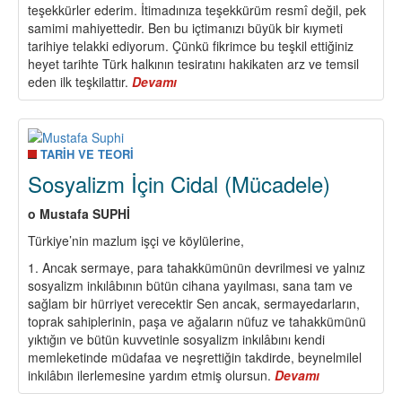
teşekkürler ederim. İtimadınıza teşekkürüm resmî değil, pek
samimi mahiyettedir. Ben bu içtimanızı büyük bir kıymeti
tarihiye telakki ediyorum. Çünkü fikrimce bu teşkil ettiğiniz
heyet tarihte Türk halkının tesiratını hakikaten arz ve temsil
eden ilk teşkilattır.
Devamı
about
Mustafa
Suphi
Yoldaşın
1918
TARİH VE TEORİ
Yılında
Sosyalizm İçin Cidal (Mücadele)
Moskova’da
Toplanan
o Mustafa SUPHİ
Türk
Türkiye’nin mazlum işçi ve köylülerine,
Sol
Sosyalistleri
1. Ancak sermaye, para tahakkümünün devrilmesi ve yalnız
Kongresi’nde
sosyalizm inkılâbının bütün cihana yayılması, sana tam ve
Yaptığı
sağlam bir hürriyet verecektir Sen ancak, sermayedarların,
Konuşma
toprak sahiplerinin, paşa ve ağaların nüfuz ve tahakkümünü
yıktığın ve bütün kuvvetinle sosyalizm inkılâbını kendi
memleketinde müdafaa ve neşrettiğin takdirde, beynelmilel
inkılâbın ilerlemesine yardım etmiş olursun.
Devamı
about
Sosyalizm