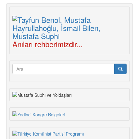
İçin
Cidal
(Mücadele)
Anıları rehberimizdir...
Arama
formu
Ara