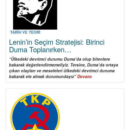
Faaliyet
TARİH VE TEORİ
Lenin’in Seçim Stratejisi: Birinci
Duma Toplanırken…
“Ülkedeki devrimci durumu Duma’da olup bitenlere
bakarak değerlendirmemeliyiz. Tersine, Duma’da ortaya
çıkan olayları ve meseleleri ülkedeki devrimci duruma
bakarak ele almak durumundayız”
Devamı
about
Lenin’in
Seçim
Stratejisi:
Birinci
Duma
Toplanırken…