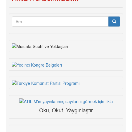
Arama
formu
Ara
Oku, Okut, Yaygınlaştır