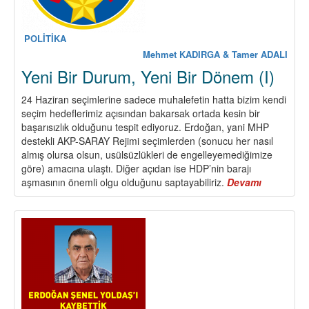
POLİTİKA
Mehmet KADIRGA & Tamer ADALI
Yeni Bir Durum, Yeni Bir Dönem (I)
24 Haziran seçimlerine sadece muhalefetin hatta bizim kendi
seçim hedeflerimiz açısından bakarsak ortada kesin bir
başarısızlık olduğunu tespit ediyoruz. Erdoğan, yani MHP
destekli AKP-SARAY Rejimi seçimlerden (sonucu her nasıl
almış olursa olsun, usülsüzlükleri de engelleyemediğimize
göre) amacına ulaştı. Diğer açıdan ise HDP’nin barajı
aşmasının önemli olgu olduğunu saptayabiliriz.
Devamı
about
Yeni
Bir
Durum,
Yeni
Bir
Dönem
(I)