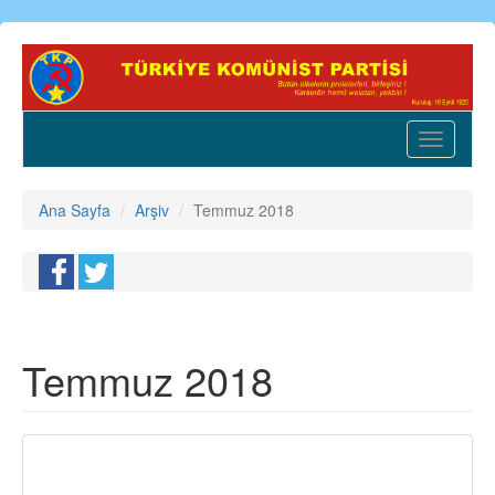
Ana
içeriğe
atla
Toggle
navigatio
Ana Sayfa
Arşiv
Temmuz 2018
Temmuz 2018