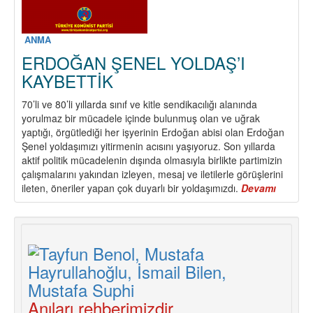
ANMA
ERDOĞAN ŞENEL YOLDAŞ’I
KAYBETTİK
70’li ve 80’li yıllarda sınıf ve kitle sendikacılığı alanında
yorulmaz bir mücadele içinde bulunmuş olan ve uğrak
yaptığı, örgütlediği her işyerinin Erdoğan abisi olan Erdoğan
Şenel yoldaşımızı yitirmenin acısını yaşıyoruz. Son yıllarda
aktif politik mücadelenin dışında olmasıyla birlikte partimizin
çalışmalarını yakından izleyen, mesaj ve iletilerle görüşlerini
ileten, öneriler yapan çok duyarlı bir yoldaşımızdı.
Devamı
about
ERDOĞ
ŞENEL
YOLDAŞ
KAYBET
Anıları rehberimizdir...