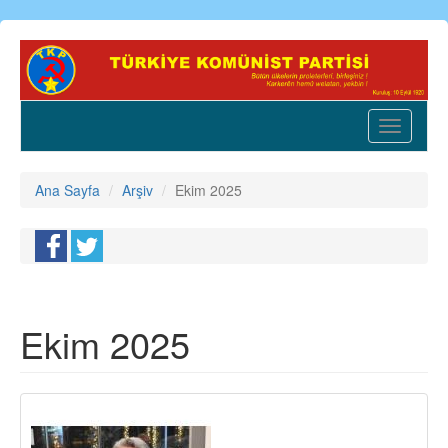
Ana
içeriğe
atla
Toggle
navigatio
Ana Sayfa
Arşiv
Ekim 2025
Ekim 2025