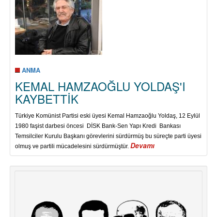
ANMA
KEMAL HAMZAOĞLU YOLDAŞ'I
KAYBETTİK
Türkiye Komünist Partisi eski üyesi Kemal Hamzaoğlu Yoldaş, 12 Eylül
1980 faşist darbesi öncesi DİSK Bank-Sen Yapı Kredi Bankası
Temsilciler Kurulu Başkanı görevlerini sürdürmüş bu süreçte parti üyesi
Devamı
about
olmuş ve partili mücadelesini sürdürmüştür.
KEMAL
HAMZAOĞLU
YOLDAŞ'I
KAYBETTİK