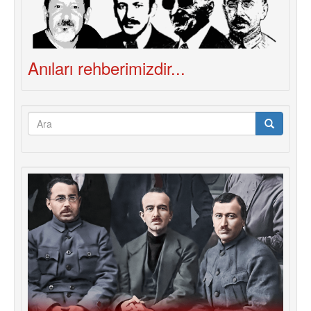
Anıları rehberimizdir...
Arama
formu
Ara