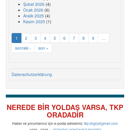
Şubat 2026
(4)
Ocak 2026
(6)
Aralık 2025
(4)
Kasım 2025
(1)
1
2
3
4
5
6
7
8
9
…
sonraki ›
son »
Datenschutzerklärung
NEREDE BİR YOLDAŞ VARSA, TKP
ORADADIR
Haber ve yorumlarınız için e-posta adresimiz:
tkp.bilgi(at)gmail.com
1920 - 2026 •
TÜRKİYE KOMÜNİST PARTİSİ