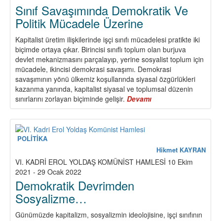
Sınıf Savaşımında Demokratik Ve
Politik Mücadele Üzerine
Kapitalist üretim ilişkilerinde işçi sınıfı mücadelesi pratikte iki
biçimde ortaya çıkar. Birincisi sınıflı toplum olan burjuva
devlet mekanizmasını parçalayıp, yerine sosyalist toplum için
mücadele, ikincisi demokrasi savaşımı. Demokrasi
savaşımının yönü ülkemiz koşullarında siyasal özgürlükleri
kazanma yanında, kapitalist siyasal ve toplumsal düzenin
sınırlarını zorlayan biçiminde gelişir.
Devamı
about
Sınıf
Savaşımında
Demokratik
Ve
POLİTİKA
Politik
Hikmet KAYRAN
Mücadele
VI. KADRİ EROL YOLDAŞ KOMÜNİST HAMLESİ 10 Ekim
Üzerine
2021 - 29 Ocak 2022
Demokratik Devrimden
Sosyalizme…
Günümüzde kapitalizm, sosyalizmin ideolojisine, işçi sınıfının