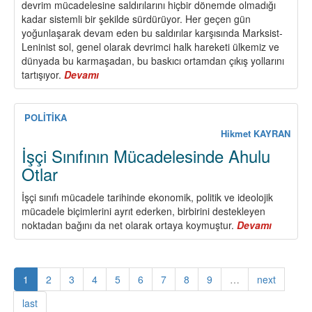
devrim mücadelesine saldırılarını hiçbir dönemde olmadığı
kadar sistemli bir şekilde sürdürüyor. Her geçen gün
yoğunlaşarak devam eden bu saldırılar karşısında Marksist-
Leninist sol, genel olarak devrimci halk hareketi ülkemiz ve
dünyada bu karmaşadan, bu baskıcı ortamdan çıkış yollarını
tartışıyor.
Devamı
about
Demokratik
Devrimden
Sosyalizme…
POLİTİKA
Hikmet KAYRAN
İşçi Sınıfının Mücadelesinde Ahulu
Otlar
İşçi sınıfı mücadele tarihinde ekonomik, politik ve ideolojik
mücadele biçimlerini ayrıt ederken, birbirini destekleyen
noktadan bağını da net olarak ortaya koymuştur.
Devamı
about
İşçi
Sınıfının
Mücadel
1
2
3
4
5
6
7
8
9
…
next
Ahulu
Otlar
last