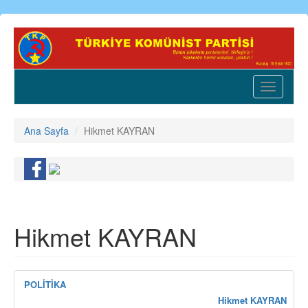
Ana
içeriğe
atla
Toggle
navigatio
Ana Sayfa
Hikmet KAYRAN
Hikmet KAYRAN
POLİTİKA
Hikmet KAYRAN