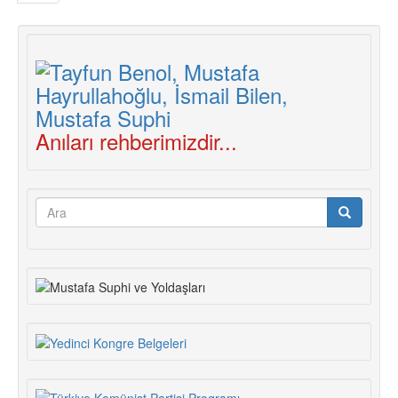
Anıları rehberimizdir...
Arama
formu
Ara