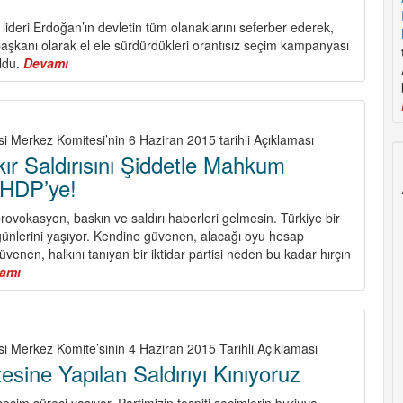
Sendikalara
lideri Erdoğan’ın devletin tüm olanaklarını seferber ederek,
ve
kanı olarak el ele sürdürdükleri orantısız seçim kampanyası
Sendikasızlaşmaya
oldu.
Devamı
about
Karşı,
Türkiye
Sınıf
Halkları
ve
Diktatöre
Kitle
HAYIR
Sendikacılığı!
si Merkez Komitesi’nin 6 Haziran 2015 tarihli Açıklaması
Dedi!
ır Saldırısını Şiddetle Mahkum
 HDP’ye!
rovokasyon, baskın ve saldırı haberleri gelmesin. Türkiye bir
ünlerini yaşıyor. Kendine güvenen, alacağı oyu hesap
enen, halkını tanıyan bir iktidar partisi neden bu kadar hırçın
amı
about
TKP,
Diyarbakır
Saldırısını
Şiddetle
si Merkez Komite’sinin 4 Haziran 2015 Tarihli Açıklaması
Mahkum
esine Yapılan Saldırıyı Kınıyoruz
Ediyor.
Oylar
seçim süreci yaşıyor. Partimizin tespiti seçimlerin burjuva