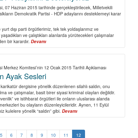
i, 07 Haziran 2015 tarihinde gerçekleştirilecek, Milletvekili
lkların Demokratik Partisi - HDP adaylarını desteklemeyi karar
 yurt dışı parti örgütlerimiz, tek tek yoldaşlarımız ve
yaşadıkları ve çalıştıkları alanlarda yürütecekleri çalışmalar
den bir karardır.
Devamı
about
Seçimlerde
HDP
Adaylarını
Destekliyoruz
si Merkez Komitesi’nin 12 Ocak 2015 Tarihli Açıklaması
in Ayak Sesleri
karikatür dergisine yönelik düzenlenen silahlı saldırı, onu
ma ve çatışmalar, basit birer siyasi kriminal olayları değildir.
enlik” ve istihbarat örgütleri ile onların uluslarası alanda
erkezleri bu olayların düzenleyicileridir. Aynen, 11 Eylül
z kulelere yönelik “saldırı” gibi.
Devamı
about
Diktatörlüklerin
Ayak
Sesleri
5
6
7
8
9
10
11
12