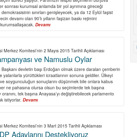
HDP’ye!
er sonrası kurumsal anlamda bir yol ayrımına gireceği
demokrasisinin sınırları genişleyecek, ya da 12 Eylül faşist
cin devamı olan 90’lı yılların faşizan baskı rejimini
 kurumsallaşacak.
Devamı
about
Politika
Gazetesine
Yapılan
Saldırıyı
si Merkez Komitesi’nin 2 Mayıs 2015 Tarihli Açıklaması
Kınıyoruz
Kampanyası ve Namuslu Oylar
el Başkanı devletin başı Erdoğan olmak üzere daralan çemberin
 ve yalanlarla yürüttükleri icraatlarının sonuna geldiler. Ülkeyi
ık ve soygunculuğun sonuçlarını düşünmek bile onlara kabus
n her ne pahasına olursa olsun bu seçimlerde tek başına
 oranını, tek başına Anayasa’yı değiştirebilecek parlamento
 istiyorlar.
Devamı
about
Kirli
Seçim
Kampanyası
ve
si Merkez Komitesi’nin 3 Mart 2015 Tarihli Açıklaması
Namuslu
DP Adaylarını Destekliyoruz
Oylar