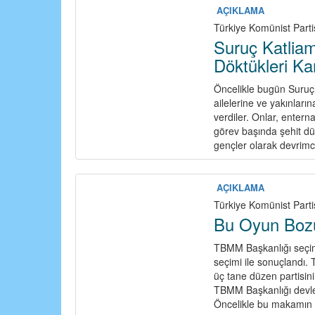
AÇIKLAMA
Türkiye Komünist Part
Suruç Katliamı
Döktükleri Ka
Öncelikle bugün Suruç’
ailelerine ve yakınların
verdiler. Onlar, entern
görev başında şehit dü
gençler olarak devrimci
AÇIKLAMA
Türkiye Komünist Parti
Bu Oyun Bozu
TBMM Başkanlığı seçiml
seçimi ile sonuçlandı. 
üç tane düzen partisini
TBMM Başkanlığı devle
Öncelikle bu makamın