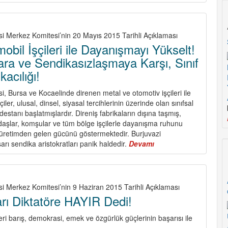
Bu
Oyun
Bozulmalıdır!
si Merkez Komitesi’nin 20 Mayıs 2015 Tarihli Açıklaması
obil İşçileri ile Dayanışmayı Yükselt!
ara ve Sendikasızlaşmaya Karşı, Sınıf
kacılığı!
i, Bursa ve Kocaelinde direnen metal ve otomotiv işçileri ile
iler, ulusal, dinsel, siyasal tercihlerinin üzerinde olan sınıfsal
ş destanı başlatmışlardır. Direniş fabrikaların dışına taşmış,
kadaşlar, komşular ve tüm bölge işçilerle dayanışma ruhunu
ıfı üretimden gelen gücünü göstermektedir. Burjuvazi
 sarı sendika aristokratları panik haldedir.
Devamı
about
Metal
ve
Otomobil
İşçileri
si Merkez Komitesi’nin 9 Haziran 2015 Tarihli Açıklaması
ile
arı Diktatöre HAYIR Dedi!
Dayanışmayı
Yükselt!
ri barış, demokrasi, emek ve özgürlük güçlerinin başarısı ile
Sarı