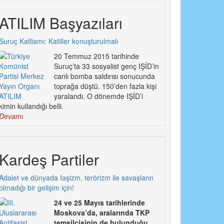
ATILIM Başyazıları
Suruç Katliamı: Katiller konuşturulmalı
20 Temmuz 2015 tarihinde
Suruç’ta 33 sosyalist genç IŞİD’in
canlı bomba saldırısı sonucunda
toprağa düştü. 150’den fazla kişi
yaralandı. O dönemde IŞİD’i
kimin kullandığı belli.
Devamı
Kardeş Partiler
Adalet ve dünyada faşizm, terörizm ile savaşların
olmadığı bir gelişim için!
24 ve 25 Mayıs tarihlerinde
Moskova’da, aralarında TKP
temsilcisinin de bulunduğu