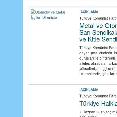
AÇIKLAMA
Türkiye Komünist Parti
Metal ve Otom
Sarı Sendikal
ve Kitle Sendi
Türkiye Komünist Partis
dayanışma içindedir. İşç
duruşları ile bir direni
aileler, akrabalar, ar
yükseltmiştir. İşçi sın
titremektedir, işbirlikçi
AÇIKLAMA
Türkiye Komünist Parti
Türkiye Halkl
7 Haziran 2015 seçimle
sonuçlandı.