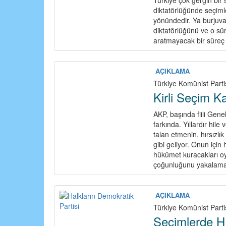
diktatörlüğünde seçiml
yönündedir. Ya burjuva 
diktatörlüğünü ve o süre
aratmayacak bir süreç
AÇIKLAMA
Türkiye Komünist Parti
Kirli Seçim 
AKP, başında fiili Gen
farkında. Yıllardır hile
talan etmenin, hırsızl
gibi geliyor. Onun içi
hükümet kuracakları oy
çoğunluğunu yakalamak
AÇIKLAMA
Türkiye Komünist Parti
Seçimlerde H