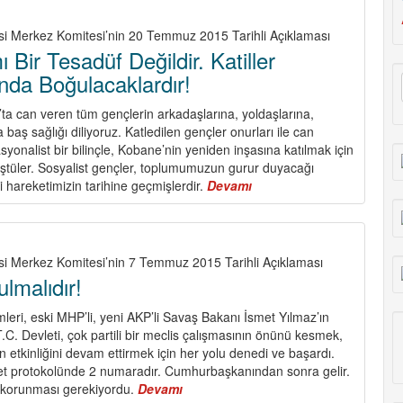
isi Merkez Komitesi’nin 20 Temmuz 2015 Tarihli Açıklaması
 Bir Tesadüf Değildir. Katiller
nda Boğulacaklardır!
ta can veren tüm gençlerin arkadaşlarına, yoldaşlarına,
a baş sağlığı diliyoruz. Katledilen gençler onurları ile can
asyonalist bir bilinçle, Kobane’nin yeniden inşasına katılmak için
ştüler. Sosyalist gençler, toplumumuzun gurur duyacağı
 hareketimizin tarihine geçmişlerdir.
Devamı
about
Suruç
Katliamı
Bir
Tesadüf
si Merkez Komitesi’nin 7 Temmuz 2015 Tarihli Açıklaması
Değildir.
lmalıdır!
Katiller
Döktükleri
eri, eski MHP’li, yeni AKP’li Savaş Bakanı İsmet Yılmaz’ın
Kanda
T.C. Devleti, çok partili bir meclis çalışmasının önünü kesmek,
Boğulacaklardır!
n etkinliğini devam ettirmek için her yolu denedi ve başardı.
t protokolünde 2 numaradır. Cumhurbaşkanından sonra gelir.
 korunması gerekiyordu.
Devamı
about