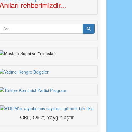
Anıları rehberimizdir...
Arama
formu
Ara
Oku, Okut, Yaygınlaştır