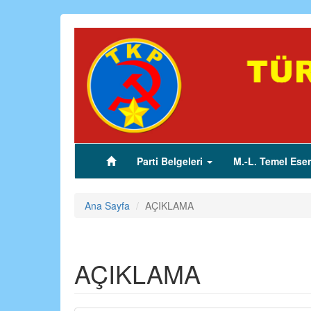
Ana
içeriğe
atla
Parti Belgeleri
M.-L. Temel Eser
(current)
Ana Sayfa
AÇIKLAMA
AÇIKLAMA