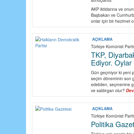
AKP iktidarına ve onun 
Başbakan ve Cumhurbaş
onlar için bir hezimet 
AÇIKLAMA
Türkiye Komünist Parti
TKP, Diyarbak
Ediyor. Oylar
Gün geçmiyor ki yeni p
seçim döneminin son g
edebilen, seçmenine güv
ve saldırgan olur?
Dev
AÇIKLAMA
Türkiye Komünist Parti
Politika Gazet
Türkiye çok gergin bir 