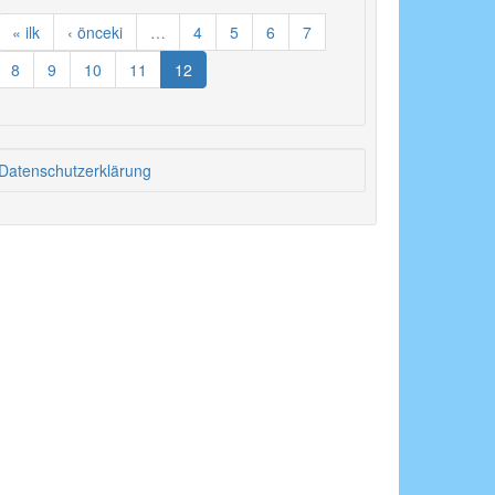
« ilk
‹ önceki
…
4
5
6
7
8
9
10
11
12
Datenschutzerklärung