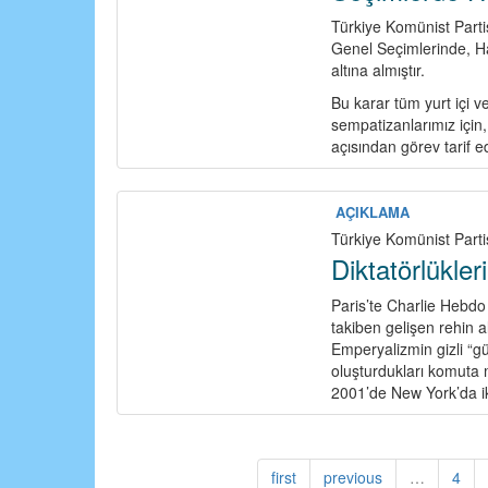
Türkiye Komünist Partis
Genel Seçimlerinde, Ha
altına almıştır.
Bu karar tüm yurt içi ve
sempatizanlarımız için, 
açısından görev tarif e
AÇIKLAMA
Türkiye Komünist Parti
Diktatörlükler
Paris’te Charlie Hebdo 
takiben gelişen rehin al
Emperyalizmin gizli “güv
oluşturdukları komuta m
2001’de New York’da iki
first
previous
…
4