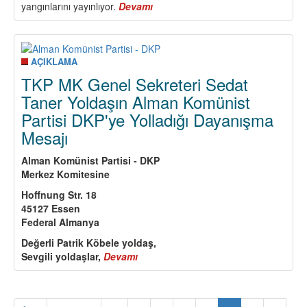
yangınlarını yayınlıyor.
Devamı
about
Ülke
Yanıyor
!
Sadece
AÇIKLAMA
Sel
TKP MK Genel Sekreteri Sedat
Felaketleri
Taner Yoldaşın Alman Komünist
ve
Partisi DKP'ye Yolladığı Dayanışma
Orman
Yangınları
Mesajı
Değil
Alman Komünist Partisi - DKP
Merkez Komitesine
Hoffnung Str. 18
45127 Essen
Federal Almanya
Değerli Patrik Köbele yoldaş,
Sevgili yoldaşlar,
Devamı
about
TKP
MK
Genel