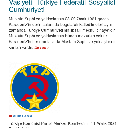
Vasiyeti: Türkiye Federatif Sosyalist
Cumhuriyeti
Mustafa Suphi ve yoldaşlarının 28-29 Ocak 1921 gecesi
Karadeniz’in derin sularında boğularak katledilmeleri aynı
zamanda Türkiye Cumhuriyeti’nin ilk faili meçhul cinayetidir.
Mustafa Suphi ve yoldaşlarının bilinen mezarları yoktur.
Karadeniz’in her damlasında Mustafa Suphi ve yoldaşlarının
kanları vardır.
Devamı
about
Mustafa
Suphi
ve
Yoldaşlarının
Vasiyeti:
Türkiye
Federatif
Sosyalist
Cumhuriyeti
AÇIKLAMA
Türkiye Komünist Partisi Merkez Komitesi’nin 11 Aralık 2021