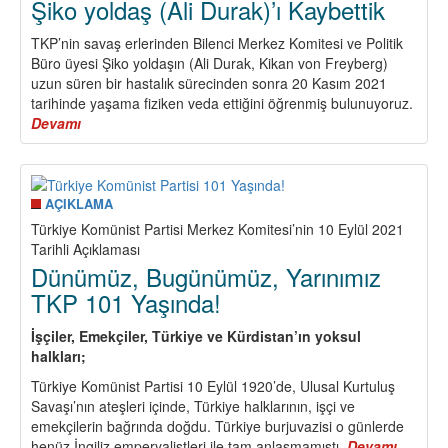
Şiko yoldaş (Ali Durak)’ı Kaybettik
TKP’nin savaş erlerinden Bilenci Merkez Komitesi ve Politik
Büro üyesi Şiko yoldaşın (Ali Durak, Kikan von Freyberg)
uzun süren bir hastalık sürecinden sonra 20 Kasım 2021
tarihinde yaşama fiziken veda ettiğini öğrenmiş bulunuyoruz.
Devamı
about
Şiko
yoldaş
(Ali
Durak)’ı
AÇIKLAMA
Kaybettik
Türkiye Komünist Partisi Merkez Komitesi’nin 10 Eylül 2021
Tarihli Açıklaması
Dünümüz, Bugünümüz, Yarınımız
TKP 101 Yaşında!
İşçiler, Emekçiler, Türkiye ve Kürdistan’ın yoksul
halkları;
Türkiye Komünist Partisi 10 Eylül 1920’de, Ulusal Kurtuluş
Savaşı’nın ateşleri içinde, Türkiye halklarının, işçi ve
emekçilerin bağrında doğdu. Türkiye burjuvazisi o günlerde
henüz İngiliz emperyalistleri ile tam anlaşmamıştı.
Devamı
about