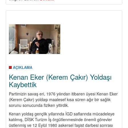
9
MAYIS
1945
ZAFER
GÜNÜ
HİÇBİR
ZAMAN
HAFIZALARDAN
SİLİNMEMELİ
AÇIKLAMA
Kenan Eker (Kerem Çakır) Yoldaşı
Kaybettik
Partimizin savaş eri, 1976 yılından itibaren üyesi Kenan Eker
(Kerem Çakır) yoldaşı maalesef kısa süren ağır bir sağlık
sorunu sonucunda fiziken yitirdik.
Kenan yoldaş gençlik yıllarında İGD saflarında mücadeleye
katılmış, DİSK Turizm İş örgütlenmesinde önemli görevler
üstlenmiş ve 12 Eylül 1980 askersel faşist darbesi sonrası