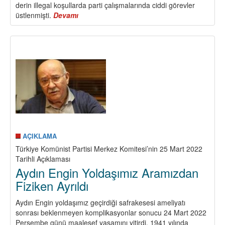
derin illegal koşullarda parti çalışmalarında ciddi görevler
üstlenmişti.
Devamı
about
Kenan
Eker
(Kerem
Çakır)
Yoldaşı
Kaybettik
AÇIKLAMA
Türkiye Komünist Partisi Merkez Komitesi’nin 25 Mart 2022
Tarihli Açıklaması
Aydın Engin Yoldaşımız Aramızdan
Fiziken Ayrıldı
Aydın Engin yoldaşımız geçirdiği safrakesesi ameliyatı
sonrası beklenmeyen komplikasyonlar sonucu 24 Mart 2022
Perşembe günü maalesef yaşamını yitirdi. 1941 yılında