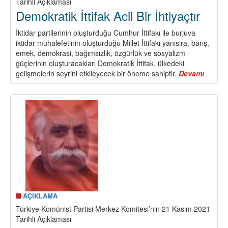
Tarihli Açıklaması
Demokratik İttifak Acil Bir İhtiyaçtır
İktidar partilerinin oluşturduğu Cumhur İttifakı ile burjuva
iktidar muhalefetinin oluşturduğu Millet İttifakı yanısıra, barış,
emek, demokrasi, bağımsızlık, özgürlük ve sosyalizm
güçlerinin oluşturacakları Demokratik İttifak, ülkedeki
gelişmelerin seyrini etkileyecek bir öneme sahiptir.
Devamı
about
Demokr
İttifak
Acil
Bir
İhtiyaç
AÇIKLAMA
Türkiye Komünist Partisi Merkez Komitesi’nin 21 Kasım 2021
Tarihli Açıklaması