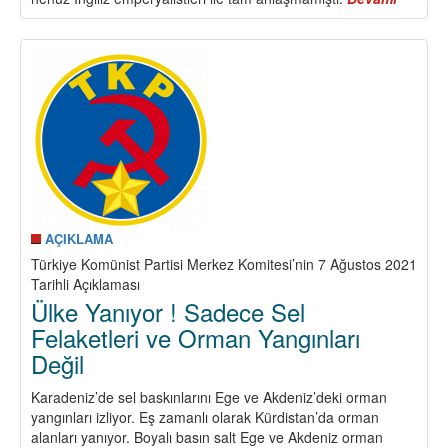
Dünüm
Bugün
Yarınım
TKP
101
Yaşınd
AÇIKLAMA
Türkiye Komünist Partisi Merkez Komitesi’nin 7 Ağustos 2021
Tarihli Açıklaması
Ülke Yanıyor ! Sadece Sel
Felaketleri ve Orman Yangınları
Değil
Karadeniz’de sel baskınlarını Ege ve Akdeniz’deki orman
yangınları izliyor. Eş zamanlı olarak Kürdistan’da orman
alanları yanıyor. Boyalı basın salt Ege ve Akdeniz orman