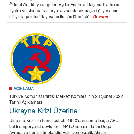
Ödemiş’te dünyaya gelen Aydın Engin yoldaşımız tiyatrocu,
tiyatro ve sinema senaryo yazarı olarak başladığı yaşamını
elli yıllık gazetecilik yaşamı ile sürdürmüştür.
Devamı
about
Aydın
Engin
Yoldaşımız
Aramızdan
Fiziken
Ayrıldı
AÇIKLAMA
Türkiye Komünist Partisi Merkez Komitesi’nin 23 Şubat 2022
Tarihli Açıklaması
Ukrayna Krizi Üzerine
Ukrayna Krizi’nin temel sebebi 1990’dan sonra başta ABD,
batılı emperyalist devletlerin NATO’nun sınırlarını Doğu
Avrupa’ya genişletmeleridir. Eski Demokratik Alman