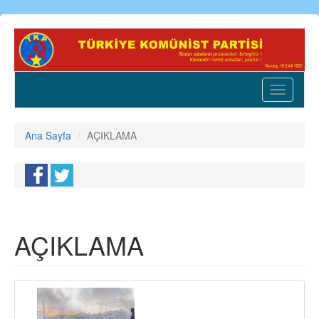
Ana
içeriğe
atla
Toggle
navigatio
Ana Sayfa
AÇIKLAMA
AÇIKLAMA