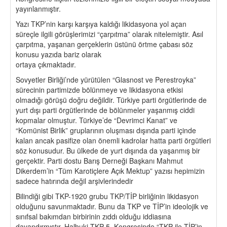
yayınlanmıştır.
Yazı TKP’nin karşı karşıya kaldığı likidasyona yol açan
süreçle ilgili görüşlerimizi “çarpıtma” olarak nitelemiştir. Asıl
çarpıtma, yaşanan gerçeklerin üstünü örtme çabası söz
konusu yazıda bariz olarak
ortaya çıkmaktadır.
Sovyetler Birliği’nde yürütülen “Glasnost ve Perestroyka”
sürecinin partimizde bölünmeye ve likidasyona etkisi
olmadığı görüşü doğru değildir. Türkiye parti örgütlerinde de
yurt dışı parti örgütlerinde de bölünmeler yaşanmış ciddi
kopmalar olmuştur. Türkiye’de “Devrimci Kanat” ve
“Komünist Birlik” gruplarının oluşması dışında parti içinde
kalan ancak pasifize olan önemli kadrolar hatta parti örgütleri
söz konusudur. Bu ülkede de yurt dışında da yaşanmış bir
gerçektir. Parti dostu Barış Derneği Başkanı Mahmut
Dikerdem’in “Tüm Karotiçlere Açık Mektup” yazısı hepimizin
sadece hatırında değil arşivlerindedir
Bilindiği gibi TKP-1920 grubu TKP/TİP birliğinin likidasyon
olduğunu savunmaktadır. Bunu da TKP ve TİP’in ideolojik ve
sınıfsal bakımdan birbirinin zıddı olduğu iddiasına
dayandırmıştır. Halbuki TKP 5. Kongresinde “TKP ile TİP’in