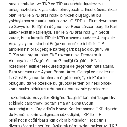
büyük “zıtlıklar” ve TKP ve TİP arasındaki ilişkilerdeki
anlaşmazlıklarla kıyas kabul etmeyecek tarihsel düşmanlıklar
olan KPD ile SPD arasındaki birlikten oluştuğunu bu
yoldaşlarımıza hatırlatmak isteriz. O SPD ki, Ekim devriminin
ve Sovyetler Birliği’nin düşmanı ve Rosa Lüksemburg ile Karl
Liebknecht’in katilleriydi. TİP ile SPD arasında Çin Seddi
vardır, buna karşılık TİP ile KPD arasında sadece Avrupa ile
Asya’yı ayıran İstanbul Boğazından söz edebiliriz. TİP
ambleminin orak-çekiçle kardeş çark-başak olduğunu ve
TİP’in yan örgütü olan FKF rozetinin ise Demokratik
Almanya’daki Özgür Alman Gençliği Örgütü – FDJ’un
rozetinden esinlenerek üretildiğini de geçerken hatırlatalım.
Parti yönetiminde Aybar, Boran, Aren, Cemgil ve nicelerinin
ise Zeki Baştımar tarafından örgütlenmiş “yedek” üyeler
olduğunu da ve özellikle bu gruptakilerden bir nesil önceki
komünistler olduklarını da hatırlatmamız bile gereksizdir.
Tezlerimizde Sovyetler Birliği’ne “bağlılık” terimini “bağımlılık”
şeklinde çarpıtmayı ise tartışma ahlakına uygun
bulmadığımızı, Zagladin’in Konya Konferansında TKP dışında
da komünistlerin varlığından söz edişini, TKP ile TİP
birliğinden değil “barış için eylem birliğinden” söz etmiş
diyerek “çarpıtmayı” ise, üzülerek görmezden geliyoruz. TKP