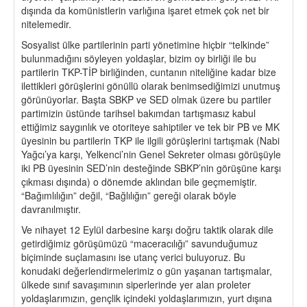
dışında da komünistlerin varlığına işaret etmek çok net bir
nitelemedir.
Sosyalist ülke partilerinin parti yönetimine hiçbir “telkinde”
bulunmadığını söyleyen yoldaşlar, bizim oy birliği ile bu
partilerin TKP-TİP birliğinden, cuntanın niteliğine kadar bize
ilettikleri görüşlerini gönüllü olarak benimsediğimizi unutmuş
görünüyorlar. Başta SBKP ve SED olmak üzere bu partiler
partimizin üstünde tarihsel bakımdan tartışmasız kabul
ettiğimiz saygınlık ve otoriteye sahiptiler ve tek bir PB ve MK
üyesinin bu partilerin TKP ile ilgili görüşlerini tartışmak (Nabi
Yağcı’ya karşı, Yelkenci’nin Genel Sekreter olması görüşüyle
iki PB üyesinin SED’nin desteğinde SBKP’nin görüşüne karşı
çıkması dışında) o dönemde aklından bile geçmemiştir.
“Bağımlılığın” değil, “Bağlılığın” gereği olarak böyle
davranılmıştır.
Ve nihayet 12 Eylül darbesine karşı doğru taktik olarak dile
getirdiğimiz görüşümüzü “maceracılığı” savunduğumuz
biçiminde suçlamasını ise utanç verici buluyoruz. Bu
konudaki değerlendirmelerimiz o gün yaşanan tartışmalar,
ülkede sınıf savaşımının siperlerinde yer alan proleter
yoldaşlarımızın, gençlik içindeki yoldaşlarımızın, yurt dışına