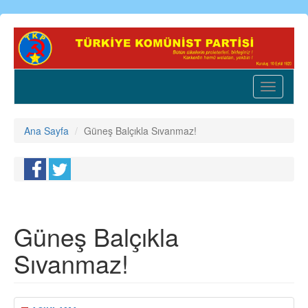
Ana
içeriğe
atla
Toggle
navigatio
Ana Sayfa
Güneş Balçıkla Sıvanmaz!
Güneş Balçıkla
Sıvanmaz!