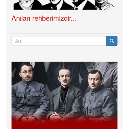
Anıları rehberimizdir...
Arama
formu
Ara