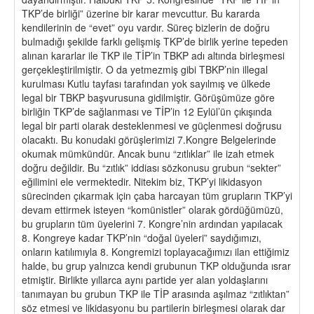
TKP’de birliği” üzerine bir karar mevcuttur. Bu kararda
kendilerinin de “evet” oyu vardır. Süreç bizlerin de doğru
bulmadığı şekilde farklı gelişmiş TKP’de birlik yerine tepeden
alınan kararlar ile TKP ile TİP’in TBKP adı altında birleşmesi
gerçekleştirilmiştir. O da yetmezmiş gibi TBKP’nin illegal
kurulması Kutlu tayfası tarafından yok sayılmış ve ülkede
legal bir TBKP başvurusuna gidilmiştir. Görüşümüze göre
birliğin TKP’de sağlanması ve TİP’in 12 Eylül’ün çıkışında
legal bir parti olarak desteklenmesi ve güçlenmesi doğrusu
olacaktı. Bu konudaki görüşlerimizi 7.Kongre Belgelerinde
okumak mümkündür. Ancak bunu “zıtlıklar” ile izah etmek
doğru değildir. Bu “zıtlık” iddiası sözkonusu grubun “sekter”
eğilimini ele vermektedir. Nitekim biz, TKP’yi likidasyon
sürecinden çıkarmak için çaba harcayan tüm grupların TKP’yi
devam ettirmek isteyen “komünistler” olarak gördüğümüzü,
bu grupların tüm üyelerini 7. Kongre’nin ardından yapılacak
8. Kongreye kadar TKP’nin “doğal üyeleri” saydığımızı,
onların katılımıyla 8. Kongremizi toplayacağımızı ilan ettiğimiz
halde, bu grup yalnızca kendi grubunun TKP olduğunda ısrar
etmiştir. Birlikte yıllarca aynı partide yer alan yoldaşlarını
tanımayan bu grubun TKP ile TİP arasında aşılmaz “zıtlıktan”
söz etmesi ve likidasyonu bu partilerin birleşmesi olarak dar