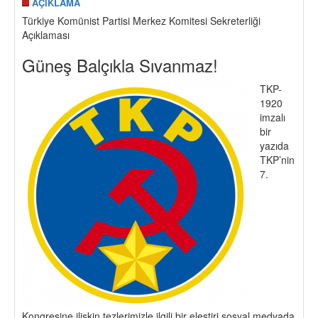
AÇIKLAMA
Türkiye Komünist Partisi Merkez Komitesi Sekreterliği
Açıklaması
Güneş Balçıkla Sıvanmaz!
TKP-
1920
imzalı
bir
yazıda
TKP’nin
7.
Kongresine ilişkin tezlerimizle ilgili bir eleştiri sosyal medyada