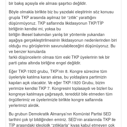
bir bakış açısıyla ele alması şaşırtıcı değildir.
Böyle olmakla birlikte biz bu yazıdaki eleştirinin söz konusu
grupla TKP arasında aşılmaz bir “zıtlık” yarattığını
düşünmüyoruz. TKP saflarında likidasyonun TKP/TİP
birliğinin kendisi mi, yoksa bu
birliğin ilkesel bakımdan yanlış bir yöntemle yukarıdan
aşağıya gerçekleştirilmesinin likidasyonun nedenlerinden biri
olduğu mu görüşlerinin savunulabileceğini düşünüyoruz. Bu
ve benzer konularda
farklı düşüncelerin olması tüm eski TKP üyelerinin tek bir
parti çatısı altında birliğine engel değildir.
Eğer TKP-1920 grubu, TKP’nin 8. Kongre sürecine tüm
üyeleriyle katılma kararı alırsa, bu yoldaşlara partimizin
kapıları açık olacaktır. Ve eğer TKP-1920 Grubu, bizim
yerimize kendisi TKP 7. Kongresini toplasaydı ve bizleri bu
kongreye katılmaya çağırsaydı, tereddüt bile etmeden tüm
örgütlerimiz ve üyelerimizle birlikte kongre saflarında
yerlerimizi alırdık.
Bu grubun Demokratik Almanya’nın Komünist Partisi SED
tarihini çok iyi bildiğinden eminiz. SED’nin aralarında TKP ile
TİP arasındaki ideolojik “zıtlıklarla” kıyas kabul etmeyen çok