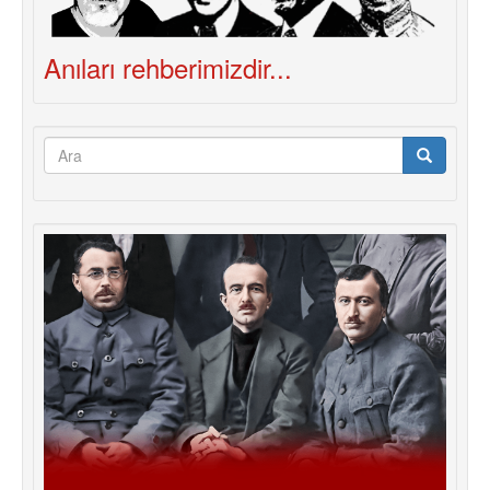
Anıları rehberimizdir...
Arama
formu
Ara