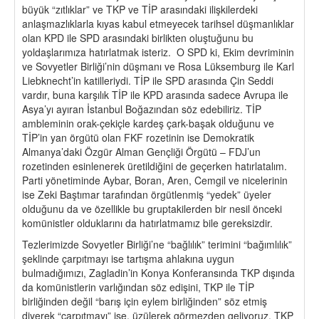
büyük “zıtlıklar” ve TKP ve TİP arasındaki ilişkilerdeki
anlaşmazlıklarla kıyas kabul etmeyecek tarihsel düşmanlıklar
olan KPD ile SPD arasındaki birlikten oluştuğunu bu
yoldaşlarımıza hatırlatmak isteriz. O SPD ki, Ekim devriminin
ve Sovyetler Birliği’nin düşmanı ve Rosa Lüksemburg ile Karl
Liebknecht’in katilleriydi. TİP ile SPD arasında Çin Seddi
vardır, buna karşılık TİP ile KPD arasında sadece Avrupa ile
Asya’yı ayıran İstanbul Boğazından söz edebiliriz. TİP
ambleminin orak-çekiçle kardeş çark-başak olduğunu ve
TİP’in yan örgütü olan FKF rozetinin ise Demokratik
Almanya’daki Özgür Alman Gençliği Örgütü – FDJ’un
rozetinden esinlenerek üretildiğini de geçerken hatırlatalım.
Parti yönetiminde Aybar, Boran, Aren, Cemgil ve nicelerinin
ise Zeki Baştımar tarafından örgütlenmiş “yedek” üyeler
olduğunu da ve özellikle bu gruptakilerden bir nesil önceki
komünistler olduklarını da hatırlatmamız bile gereksizdir.
Tezlerimizde Sovyetler Birliği’ne “bağlılık” terimini “bağımlılık”
şeklinde çarpıtmayı ise tartışma ahlakına uygun
bulmadığımızı, Zagladin’in Konya Konferansında TKP dışında
da komünistlerin varlığından söz edişini, TKP ile TİP
birliğinden değil “barış için eylem birliğinden” söz etmiş
diyerek “çarpıtmayı” ise, üzülerek görmezden geliyoruz. TKP