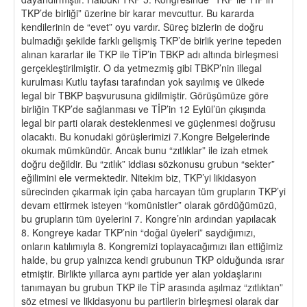
TKP’de birliği” üzerine bir karar mevcuttur. Bu kararda
kendilerinin de “evet” oyu vardır. Süreç bizlerin de doğru
bulmadığı şekilde farklı gelişmiş TKP’de birlik yerine tepeden
alınan kararlar ile TKP ile TİP’in TBKP adı altında birleşmesi
gerçekleştirilmiştir. O da yetmezmiş gibi TBKP’nin illegal
kurulması Kutlu tayfası tarafından yok sayılmış ve ülkede
legal bir TBKP başvurusuna gidilmiştir. Görüşümüze göre
birliğin TKP’de sağlanması ve TİP’in 12 Eylül’ün çıkışında
legal bir parti olarak desteklenmesi ve güçlenmesi doğrusu
olacaktı. Bu konudaki görüşlerimizi 7.Kongre Belgelerinde
okumak mümkündür. Ancak bunu “zıtlıklar” ile izah etmek
doğru değildir. Bu “zıtlık” iddiası sözkonusu grubun “sekter”
eğilimini ele vermektedir. Nitekim biz, TKP’yi likidasyon
sürecinden çıkarmak için çaba harcayan tüm grupların TKP’yi
devam ettirmek isteyen “komünistler” olarak gördüğümüzü,
bu grupların tüm üyelerini 7. Kongre’nin ardından yapılacak
8. Kongreye kadar TKP’nin “doğal üyeleri” saydığımızı,
onların katılımıyla 8. Kongremizi toplayacağımızı ilan ettiğimiz
halde, bu grup yalnızca kendi grubunun TKP olduğunda ısrar
etmiştir. Birlikte yıllarca aynı partide yer alan yoldaşlarını
tanımayan bu grubun TKP ile TİP arasında aşılmaz “zıtlıktan”
söz etmesi ve likidasyonu bu partilerin birleşmesi olarak dar