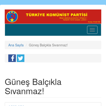
Ana
içeriğe
atla
Toggle
navigatio
Ana Sayfa
Güneş Balçıkla Sıvanmaz!
Güneş Balçıkla
Sıvanmaz!