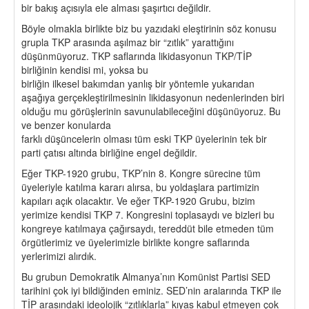
bir bakış açısıyla ele alması şaşırtıcı değildir.
Böyle olmakla birlikte biz bu yazıdaki eleştirinin söz konusu
grupla TKP arasında aşılmaz bir “zıtlık” yarattığını
düşünmüyoruz. TKP saflarında likidasyonun TKP/TİP
birliğinin kendisi mi, yoksa bu
birliğin ilkesel bakımdan yanlış bir yöntemle yukarıdan
aşağıya gerçekleştirilmesinin likidasyonun nedenlerinden biri
olduğu mu görüşlerinin savunulabileceğini düşünüyoruz. Bu
ve benzer konularda
farklı düşüncelerin olması tüm eski TKP üyelerinin tek bir
parti çatısı altında birliğine engel değildir.
Eğer TKP-1920 grubu, TKP’nin 8. Kongre sürecine tüm
üyeleriyle katılma kararı alırsa, bu yoldaşlara partimizin
kapıları açık olacaktır. Ve eğer TKP-1920 Grubu, bizim
yerimize kendisi TKP 7. Kongresini toplasaydı ve bizleri bu
kongreye katılmaya çağırsaydı, tereddüt bile etmeden tüm
örgütlerimiz ve üyelerimizle birlikte kongre saflarında
yerlerimizi alırdık.
Bu grubun Demokratik Almanya’nın Komünist Partisi SED
tarihini çok iyi bildiğinden eminiz. SED’nin aralarında TKP ile
TİP arasındaki ideolojik “zıtlıklarla” kıyas kabul etmeyen çok