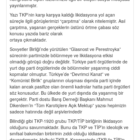
yayınlanmıştır.
Yazı TKP’nin karşı karşıya kaldığı likidasyona yol açan
süreçle ilgili görüşlerimizi “çarpıtma” olarak nitelemiştir. Asıl
çarpıtma, yaşanan gerçeklerin üstünü örtme çabası söz
konusu yazıda bariz olarak
ortaya çıkmaktadır.
Sovyetler Birliği’nde yürütülen “Glasnost ve Perestroyka”
sürecinin partimizde bölünmeye ve likidasyona etkisi
olmadığı görüşü doğru değildir. Türkiye parti örgütlerinde de
yurt dışı parti örgütlerinde de bölünmeler yaşanmış ciddi
kopmalar olmuştur. Türkiye’de “Devrimci Kanat” ve
“Komünist Birlik” gruplarının oluşması dışında parti içinde
kalan ancak pasifize olan önemli kadrolar hatta parti örgütleri
söz konusudur. Bu ülkede de yurt dışında da yaşanmış bir
gerçektir. Parti dostu Barış Derneği Başkanı Mahmut
Dikerdem’in “Tüm Karotiçlere Açık Mektup” yazısı hepimizin
sadece hatırında değil arşivlerindedir
Bilindiği gibi TKP-1920 grubu TKP/TİP birliğinin likidasyon
olduğunu savunmaktadır. Bunu da TKP ve TİP’in ideolojik ve
sınıfsal bakımdan birbirinin zıddı olduğu iddiasına
dayandırmıştır. Halbuki TKP 5. Kongresinde “TKP ile TİP’in