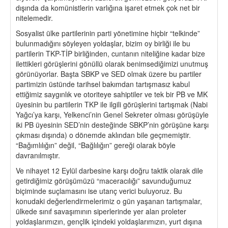
dışında da komünistlerin varlığına işaret etmek çok net bir
nitelemedir.
Sosyalist ülke partilerinin parti yönetimine hiçbir “telkinde”
bulunmadığını söyleyen yoldaşlar, bizim oy birliği ile bu
partilerin TKP-TİP birliğinden, cuntanın niteliğine kadar bize
ilettikleri görüşlerini gönüllü olarak benimsediğimizi unutmuş
görünüyorlar. Başta SBKP ve SED olmak üzere bu partiler
partimizin üstünde tarihsel bakımdan tartışmasız kabul
ettiğimiz saygınlık ve otoriteye sahiptiler ve tek bir PB ve MK
üyesinin bu partilerin TKP ile ilgili görüşlerini tartışmak (Nabi
Yağcı’ya karşı, Yelkenci’nin Genel Sekreter olması görüşüyle
iki PB üyesinin SED’nin desteğinde SBKP’nin görüşüne karşı
çıkması dışında) o dönemde aklından bile geçmemiştir.
“Bağımlılığın” değil, “Bağlılığın” gereği olarak böyle
davranılmıştır.
Ve nihayet 12 Eylül darbesine karşı doğru taktik olarak dile
getirdiğimiz görüşümüzü “maceracılığı” savunduğumuz
biçiminde suçlamasını ise utanç verici buluyoruz. Bu
konudaki değerlendirmelerimiz o gün yaşanan tartışmalar,
ülkede sınıf savaşımının siperlerinde yer alan proleter
yoldaşlarımızın, gençlik içindeki yoldaşlarımızın, yurt dışına