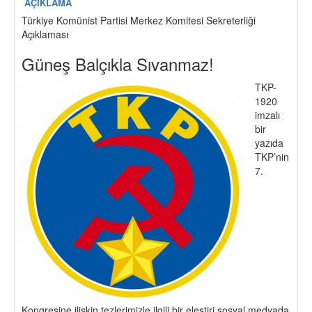
AÇIKLAMA
Türkiye Komünist Partisi Merkez Komitesi Sekreterliği
Açıklaması
Güneş Balçıkla Sıvanmaz!
TKP-
1920
imzalı
bir
yazıda
TKP’nin
7.
Kongresine ilişkin tezlerimizle ilgili bir eleştiri sosyal medyada