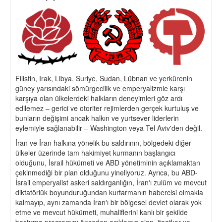
Filistin, Irak, Libya, Suriye, Sudan, Lübnan ve yerkürenin
güney yarısındaki sömürgecilik ve emperyalizmle karşı
karşıya olan ülkelerdeki halkların deneyimleri göz ardı
edilemez – gerici ve otoriter rejimlerden gerçek kurtuluş ve
bunların değişimi ancak halkın ve yurtsever liderlerin
eylemiyle sağlanabilir – Washington veya Tel Aviv'den değil.
İran ve İran halkına yönelik bu saldırının, bölgedeki diğer
ülkeler üzerinde tam hakimiyet kurmanın başlangıcı
olduğunu, İsrail hükümeti ve ABD yönetiminin açıklamaktan
çekinmediği bir plan olduğunu yineliyoruz. Ayrıca, bu ABD-
İsrail emperyalist askeri saldırganlığın, İran'ı zulüm ve mevcut
diktatörlük boyunduruğundan kurtarmanın habercisi olmakla
kalmayıp, aynı zamanda İran'ı bir bölgesel devlet olarak yok
etme ve mevcut hükümeti, muhaliflerini kanlı bir şekilde