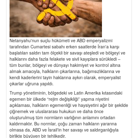
Netanyahu'nun suçlu hükümeti ve ABD emperyalizmi
tarafından Cumartesi sabahı erken saatlerde İran'a karşı
başlatılan saldırı tam ölçekli bir savaşı ateşledi ve bölgeyi ve
halklarını daha fazla felakete ve sivil kayıplara sürükledi –
tüm bunlar, bölgeyi ve dünyayı hakimiyet ve kontrol altına
almak amacıyla, halkların çıkarlarına, bağımsızlıklarına ve
kendi kaderlerini tayin haklarına aykırı olarak, emperyalist
çıkarlar uğruna yapıldı.
Trump yönetiminin, bölgedeki ve Latin Amerika kıtasındaki
egemen bir ülkede “rejim değişikliği” yapma niyetini
açıklaması, halkların egemenliği ve haysiyetini ağır bir şekilde
çiğnemek ve uluslararası hukukun ve daha önce
oluşturulmuş tüm normların varlığının anlamını ortadan
kaldırmaktır. Bu normlar, çoğu zaman halkların yararına
olmasa da, ABD ve İsrail'in her savaşı ve saldırganlığıyla
birlikte büyüyen bir tehlikedir.