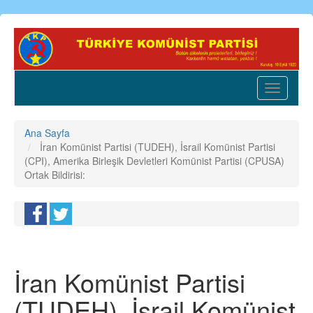
Ana
içeriğe
atla
Toggle
navigatio
Ana Sayfa
İran Komünist Partisi (TUDEH), İsrail Komünist Partisi
(CPI), Amerika Birleşik Devletleri Komünist Partisi (CPUSA)
Ortak Bildirisi:
İran Komünist Partisi
(TUDEH), İsrail Komünist