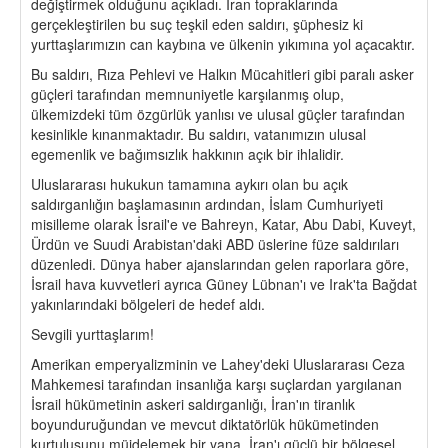
değiştirmek olduğunu açıkladı. İran topraklarında
gerçekleştirilen bu suç teşkil eden saldırı, şüphesiz ki
yurttaşlarımızın can kaybına ve ülkenin yıkımına yol açacaktır.
Bu saldırı, Rıza Pehlevi ve Halkın Mücahitleri gibi paralı asker
güçleri tarafından memnuniyetle karşılanmış olup,
ülkemizdeki tüm özgürlük yanlısı ve ulusal güçler tarafından
kesinlikle kınanmaktadır. Bu saldırı, vatanımızın ulusal
egemenlik ve bağımsızlık hakkının açık bir ihlalidir.
Uluslararası hukukun tamamına aykırı olan bu açık
saldırganlığın başlamasının ardından, İslam Cumhuriyeti
misilleme olarak İsrail'e ve Bahreyn, Katar, Abu Dabi, Kuveyt,
Ürdün ve Suudi Arabistan'daki ABD üslerine füze saldırıları
düzenledi. Dünya haber ajanslarından gelen raporlara göre,
İsrail hava kuvvetleri ayrıca Güney Lübnan'ı ve Irak'ta Bağdat
yakınlarındaki bölgeleri de hedef aldı.
Sevgili yurttaşlarım!
Amerikan emperyalizminin ve Lahey'deki Uluslararası Ceza
Mahkemesi tarafından insanlığa karşı suçlardan yargılanan
İsrail hükümetinin askeri saldırganlığı, İran'ın tiranlık
boyunduruğundan ve mevcut diktatörlük hükümetinden
kurtuluşunu müjdelemek bir yana, İran'ı güçlü bir bölgesel