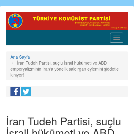
Ana
içeriğe
atla
Toggle
navigatio
Ana Sayfa
İran Tudeh Partisi, suçlu İsrail hükümeti ve ABD
emperyalizminin İran'a yönelik saldırgan eylemini şiddetle
kınıyor!
İran Tudeh Partisi, suçlu
İsrail hükümeti ve ABD