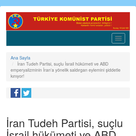
Ana
içeriğe
atla
Toggle
navigatio
Ana Sayfa
İran Tudeh Partisi, suçlu İsrail hükümeti ve ABD
emperyalizminin İran'a yönelik saldırgan eylemini şiddetle
kınıyor!
İran Tudeh Partisi, suçlu
İsrail hükümeti ve ABD