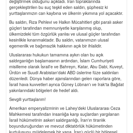
değiştirmek olduğunu açıkladı. İran topraklarında
gerçekleştirilen bu suç teşkil eden saldırı, şüphesiz ki
yurttaşlarımızın can kaybına ve ülkenin yıkımına yol açacaktır.
Bu saldırı, Rıza Pehlevi ve Halkın Mücahitleri gibi paralı asker
güçleri tarafından memnuniyetle karşılanmış olup,
ülkemizdeki tüm özgürlük yanlısı ve ulusal güçler tarafından
kesinlikle kınanmaktadır. Bu saldırı, vatanımızın ulusal
egemenlik ve bağımsızlık hakkının açık bir ihlalidir.
Uluslararası hukukun tamamına aykırı olan bu açık
saldırganlığın başlamasının ardından, İslam Cumhuriyeti
misilleme olarak İsrail'e ve Bahreyn, Katar, Abu Dabi, Kuveyt,
Ürdün ve Suudi Arabistan'daki ABD üslerine füze saldırıları
düzenledi. Dünya haber ajanslarından gelen raporlara göre,
İsrail hava kuvvetleri ayrıca Güney Lübnan'ı ve Irak'ta Bağdat
yakınlarındaki bölgeleri de hedef aldı.
Sevgili yurttaşlarım!
Amerikan emperyalizminin ve Lahey'deki Uluslararası Ceza
Mahkemesi tarafından insanlığa karşı suçlardan yargılanan
İsrail hükümetinin askeri saldırganlığı, İran'ın tiranlık
boyunduruğundan ve mevcut diktatörlük hükümetinden
kurtuluşunu müjdelemek bir yana, İran'ı güçlü bir bölgesel