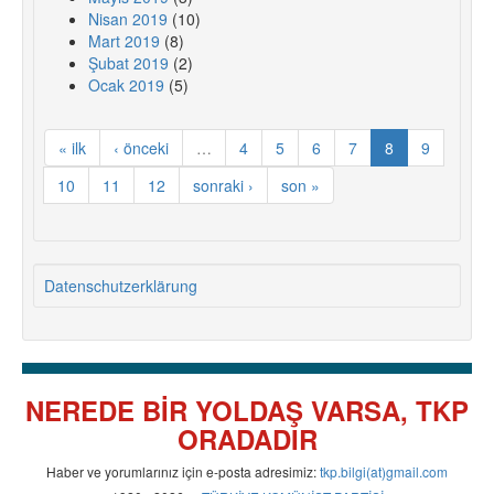
Nisan 2019
(10)
Mart 2019
(8)
Şubat 2019
(2)
Ocak 2019
(5)
« ilk
‹ önceki
…
4
5
6
7
8
9
10
11
12
sonraki ›
son »
Datenschutzerklärung
NEREDE BİR YOLDAŞ VARSA, TKP
ORADADIR
Haber ve yorumlarınız için e-posta adresimiz:
tkp.bilgi(at)gmail.com