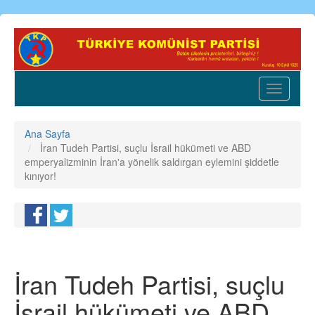
Ana
içeriğe
atla
Toggle
navigatio
Ana Sayfa
İran Tudeh Partisi, suçlu İsrail hükümeti ve ABD
emperyalizminin İran'a yönelik saldırgan eylemini şiddetle
kınıyor!
İran Tudeh Partisi, suçlu
İsrail hükümeti ve ABD