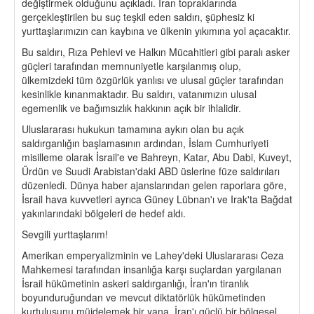
değiştirmek olduğunu açıkladı. İran topraklarında
gerçekleştirilen bu suç teşkil eden saldırı, şüphesiz ki
yurttaşlarımızın can kaybına ve ülkenin yıkımına yol açacaktır.
Bu saldırı, Rıza Pehlevi ve Halkın Mücahitleri gibi paralı asker
güçleri tarafından memnuniyetle karşılanmış olup,
ülkemizdeki tüm özgürlük yanlısı ve ulusal güçler tarafından
kesinlikle kınanmaktadır. Bu saldırı, vatanımızın ulusal
egemenlik ve bağımsızlık hakkının açık bir ihlalidir.
Uluslararası hukukun tamamına aykırı olan bu açık
saldırganlığın başlamasının ardından, İslam Cumhuriyeti
misilleme olarak İsrail'e ve Bahreyn, Katar, Abu Dabi, Kuveyt,
Ürdün ve Suudi Arabistan'daki ABD üslerine füze saldırıları
düzenledi. Dünya haber ajanslarından gelen raporlara göre,
İsrail hava kuvvetleri ayrıca Güney Lübnan'ı ve Irak'ta Bağdat
yakınlarındaki bölgeleri de hedef aldı.
Sevgili yurttaşlarım!
Amerikan emperyalizminin ve Lahey'deki Uluslararası Ceza
Mahkemesi tarafından insanlığa karşı suçlardan yargılanan
İsrail hükümetinin askeri saldırganlığı, İran'ın tiranlık
boyunduruğundan ve mevcut diktatörlük hükümetinden
kurtuluşunu müjdelemek bir yana, İran'ı güçlü bir bölgesel