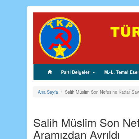
Ana
içeriğe
atla
Parti Belgeleri
M.-L. Temel Eser
(current)
Ana Sayfa
Salih Müslim Son Nefesine Kadar Sav
Salih Müslim Son Ne
Aramızdan Ayrıldı