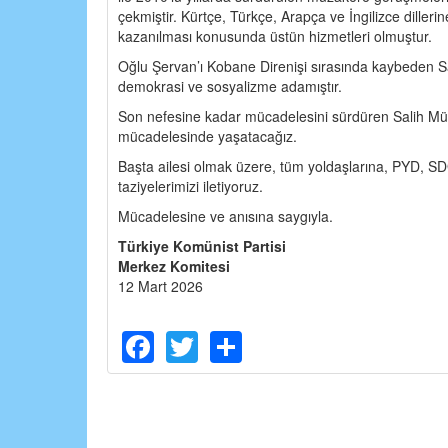
çekmiştir. Kürtçe, Türkçe, Arapça ve İngilizce dille
kazanılması konusunda üstün hizmetleri olmuştur.
Oğlu Şervan’ı Kobane Direnişi sırasında kaybeden Sa
demokrasi ve sosyalizme adamıştır.
Son nefesine kadar mücadelesini sürdüren Salih Müsli
mücadelesinde yaşatacağız.
Başta ailesi olmak üzere, tüm yoldaşlarına, PYD, SDG
taziyelerimizi iletiyoruz.
Mücadelesine ve anısına saygıyla.
Türkiye Komünist Partisi
Merkez Komitesi
12 Mart 2026
Facebook
Twitter
Share