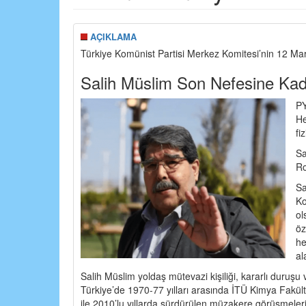
AÇIKLAMA
Türkiye Komünist Partisi Merkez Komitesi’nin 12 Mar
Salih Müslim Son Nefesine Kad
PY
He
fi
Sa
Ro
Sa
Ko
ol
öz
he
al
Salih Müslim yoldaş mütevazi kişiliği, kararlı duruşu v
Türkiye’de 1970-77 yılları arasında İTÜ Kimya Fakül
ile 2010’lu yıllarda sürdürülen müzakere görüşmeler