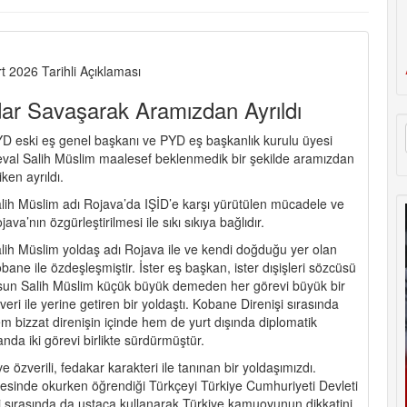
t 2026 Tarihli Açıklaması
ar Savaşarak Aramızdan Ayrıldı
D eski eş genel başkanı ve PYD eş başkanlık kurulu üyesi
val Salih Müslim maalesef beklenmedik bir şekilde aramızdan
ziken ayrıldı.
lih Müslim adı Rojava’da IŞİD’e karşı yürütülen mücadele ve
java’nın özgürleştirilmesi ile sıkı sıkıya bağlıdır.
lih Müslim yoldaş adı Rojava ile ve kendi doğduğu yer olan
bane ile özdeşleşmiştir. İster eş başkan, ister dışişleri sözcüsü
sun Salih Müslim küçük büyük demeden her görevi büyük bir
veri ile yerine getiren bir yoldaştı. Kobane Direnişi sırasında
m bizzat direnişin içinde hem de yurt dışında diplomatik
anda iki görevi birlikte sürdürmüştür.
e özverili, fedakar karakteri ile tanınan bir yoldaşımızdı.
tesinde okurken öğrendiği Türkçeyi Türkiye Cumhuriyeti Devleti
i sırasında da ustaca kullanarak Türkiye kamuoyunun dikkatini