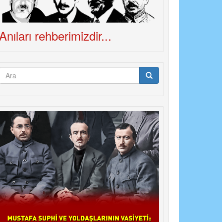
Anıları rehberimizdir...
Arama
formu
Ara