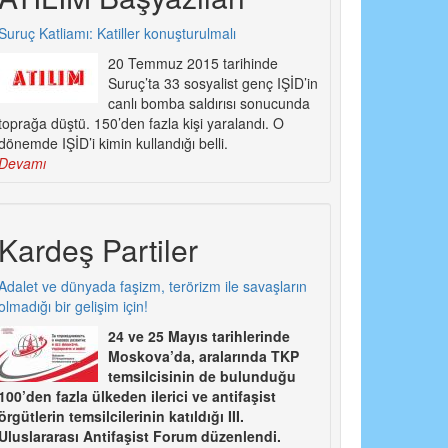
Suruç Katliamı: Katiller konuşturulmalı
20 Temmuz 2015 tarihinde
Suruç’ta 33 sosyalist genç IŞİD’in
canlı bomba saldırısı sonucunda
toprağa düştü. 150’den fazla kişi yaralandı. O
dönemde IŞİD’i kimin kullandığı belli.
Devamı
Kardeş Partiler
Adalet ve dünyada faşizm, terörizm ile savaşların
olmadığı bir gelişim için!
24 ve 25 Mayıs tarihlerinde
Moskova’da, aralarında TKP
temsilcisinin de bulunduğu
100’den fazla ülkeden ilerici ve antifaşist
örgütlerin temsilcilerinin katıldığı III.
Uluslararası Antifaşist Forum düzenlendi.