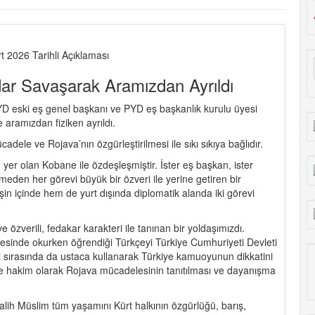
t 2026 Tarihli Açıklaması
ar Savaşarak Aramızdan Ayrıldı
D eski eş genel başkanı ve PYD eş başkanlık kurulu üyesi
aramızdan fiziken ayrıldı.
dele ve Rojava’nın özgürleştirilmesi ile sıkı sıkıya bağlıdır.
yer olan Kobane ile özdeşleşmiştir. İster eş başkan, ister
eden her görevi büyük bir özveri ile yerine getiren bir
şin içinde hem de yurt dışında diplomatik alanda iki görevi
e özverili, fedakar karakteri ile tanınan bir yoldaşımızdı.
tesinde okurken öğrendiği Türkçeyi Türkiye Cumhuriyeti Devleti
i sırasında da ustaca kullanarak Türkiye kamuoyunun dikkatini
rine hakim olarak Rojava mücadelesinin tanıtılması ve dayanışma
lih Müslim tüm yaşamını Kürt halkının özgürlüğü, barış,