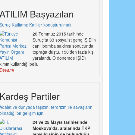
ATILIM Başyazıları
Suruç Katliamı: Katiller konuşturulmalı
20 Temmuz 2015 tarihinde
Suruç’ta 33 sosyalist genç IŞİD’in
canlı bomba saldırısı sonucunda
toprağa düştü. 150’den fazla kişi
yaralandı. O dönemde IŞİD’i
kimin kullandığı belli.
Devamı
Kardeş Partiler
Adalet ve dünyada faşizm, terörizm ile savaşların
olmadığı bir gelişim için!
24 ve 25 Mayıs tarihlerinde
Moskova’da, aralarında TKP
temsilcisinin de bulunduğu