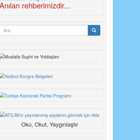
Anıları rehberimizdir...
Arama
formu
Ara
Oku, Okut, Yaygınlaştır