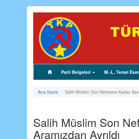
Ana
içeriğe
atla
Parti Belgeleri
M.-L. Temel Eser
(current)
Ana Sayfa
Salih Müslim Son Nefesine Kadar Sav
Salih Müslim Son Ne
Aramızdan Ayrıldı