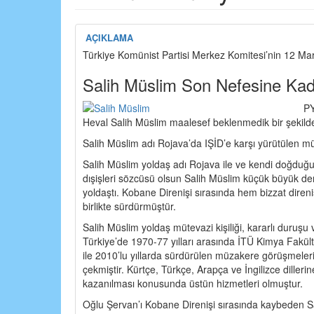
AÇIKLAMA
Türkiye Komünist Partisi Merkez Komitesi’nin 12 Mar
Salih Müslim Son Nefesine Kad
PY
Heval Salih Müslim maalesef beklenmedik bir şekilde 
Salih Müslim adı Rojava’da IŞİD’e karşı yürütülen müca
Salih Müslim yoldaş adı Rojava ile ve kendi doğduğu 
dışişleri sözcüsü olsun Salih Müslim küçük büyük dem
yoldaştı. Kobane Direnişi sırasında hem bizzat direni
birlikte sürdürmüştür.
Salih Müslim yoldaş mütevazi kişiliği, kararlı duruşu v
Türkiye’de 1970-77 yılları arasında İTÜ Kimya Fakül
ile 2010’lu yıllarda sürdürülen müzakere görüşmeler
çekmiştir. Kürtçe, Türkçe, Arapça ve İngilizce dille
kazanılması konusunda üstün hizmetleri olmuştur.
Oğlu Şervan’ı Kobane Direnişi sırasında kaybeden Sa