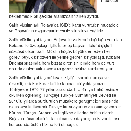
maalesef
beklenmedik bir şekilde aramızdan fiziken ayrıldı.
Salih Müslim adı Rojava’da IŞİD’e karşı yürütülen mücadele
ve Rojava’nın özgürleştirilmesi ile sıkı sıkıya bağlıdır.
Salih Müslim yoldaş adı Rojava ile ve kendi doğduğu yer olan
Kobane ile özdeşleşmiştir. İster eş başkan, ister dışişleri
sözcüsü olsun Salih Müslim küçük büyük demeden her
görevi büyük bir özveri ile yerine getiren bir yoldaştı. Kobane
Direnişi sırasında hem bizzat direnişin içinde hem de yurt
dışında diplomatik alanda iki görevi birlikte sürdürmüştür.
Salih Müslim yoldaş mütevazi kişiliği, kararlı duruşu ve
özverili, fedakar karakteri ile tanınan bir yoldaşımızdı.
Türkiye’de 1970-77 yılları arasında İTÜ Kimya Fakültesinde
okurken öğrendiği Türkçeyi Türkiye Cumhuriyeti Devleti ile
2010’lu yıllarda sürdürülen müzakere görüşmeleri sırasında
da ustaca kullanarak Türkiye kamuoyunun dikkatini çekmiştir.
Kürtçe, Türkçe, Arapça ve İngilizce dillerine hakim olarak
Rojava mücadelesinin tanıtılması ve dayanışma kazanılması
konusunda üstün hizmetleri olmuştur.