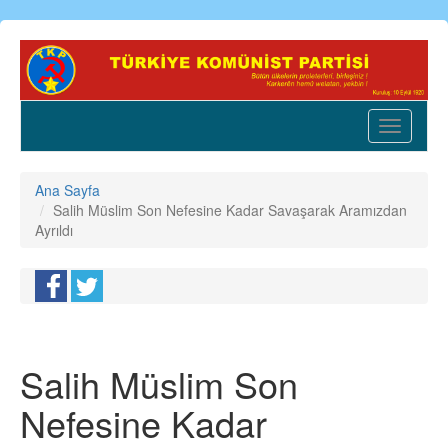
Ana
içeriğe
atla
Toggle
navigatio
Ana Sayfa
Salih Müslim Son Nefesine Kadar Savaşarak Aramızdan
Ayrıldı
Salih Müslim Son
Nefesine Kadar