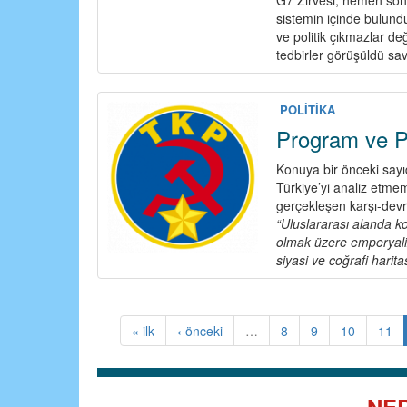
sistemin içinde bulund
ve politik çıkmazlar d
tedbirler görüşüldü sav
POLİTİKA
Program ve Po
Konuya bir önceki say
Türkiye’yi analiz etme
gerçekleşen karşı-devri
“Uluslararası alanda 
olmak üzere emperyali
siyasi ve coğrafi hari
« ilk
‹ önceki
…
8
9
10
11
NER