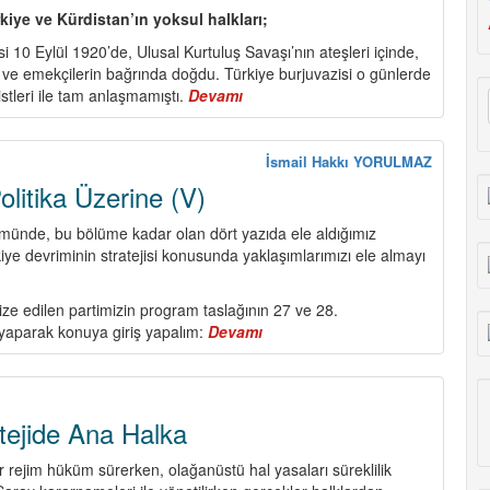
rkiye ve Kürdistan’ın yoksul halkları;
i 10 Eylül 1920’de, Ulusal Kurtuluş Savaşı’nın ateşleri içinde,
çi ve emekçilerin bağrında doğdu. Türkiye burjuvazisi o günlerde
stleri ile tam anlaşmamıştı.
Devamı
about
Dünümüz,
Bugünümüz,
Yarınımız
İsmail Hakkı YORULMAZ
TKP
litika Üzerine (V)
101
Yaşında!
ümünde, bu bölüme kadar olan dört yazıda ele aldığımız
iye devriminin stratejisi konusunda yaklaşımlarımızı ele almayı
ize edilen partimizin program taslağının 27 ve 28.
ı yaparak konuya giriş yapalım:
Devamı
about
Program
ve
Politika
Üzerine
tejide Ana Halka
(V)
ir rejim hüküm sürerken, olağanüstü hal yasaları süreklilik