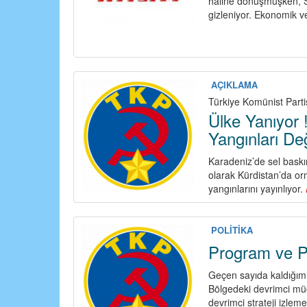
haline dönüşmüşken, Sa
gizleniyor. Ekonomik ve
AÇIKLAMA
Türkiye Komünist Parti
Ülke Yanıyor 
Yangınları Değ
Karadeniz’de sel baskın
olarak Kürdistan’da or
yangınlarını yayınlıyor.
POLİTİKA
Program ve Po
Geçen sayıda kaldığım
Bölgedeki devrimci müca
devrimci strateji izlem