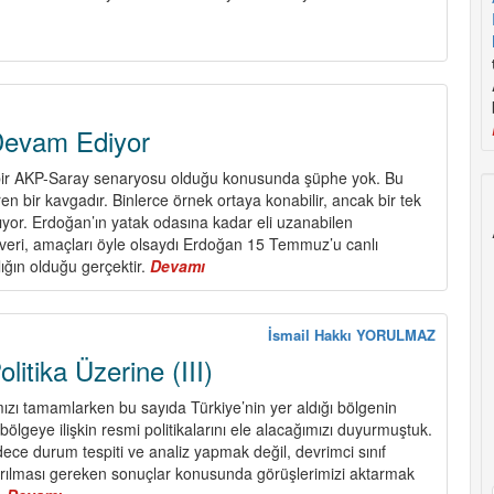
Yangınları
Program
Değil
ve
Politika
Üzerine
(IV)
evam Ediyor
ir AKP-Saray senaryosu olduğu konusunda şüphe yok. Bu
en bir kavgadır. Binlerce örnek ortaya konabilir, ancak bir tek
tıyor. Erdoğan’ın yatak odasına kadar eli uzanabilen
ri, amaçları öyle olsaydı Erdoğan 15 Temmuz’u canlı
lığın olduğu gerçektir.
Devamı
about
15
Temmuz
Devam
İsmail Hakkı YORULMAZ
Ediyor
itika Üzerine (III)
mızı tamamlarken bu sayıda Türkiye’nin yer aldığı bölgenin
ölgeye ilişkin resmi politikalarını ele alacağımızı duyurmuştuk.
ce durum tespiti ve analiz yapmak değil, devrimci sınıf
arılması gereken sonuçlar konusunda görüşlerimizi aktarmak