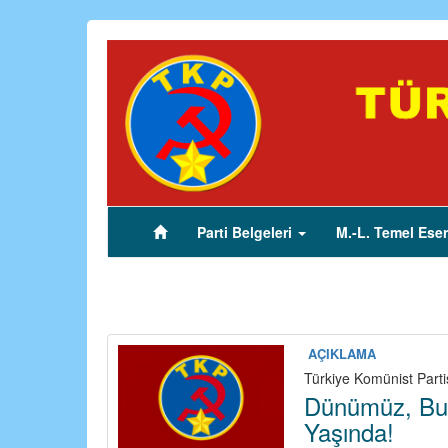
Ana
içeriğe
atla
Parti Belgeleri
M.-L. Temel Eser
(current)
AÇIKLAMA
Türkiye Komünist Parti
Dünümüz, Bu
Yaşında!