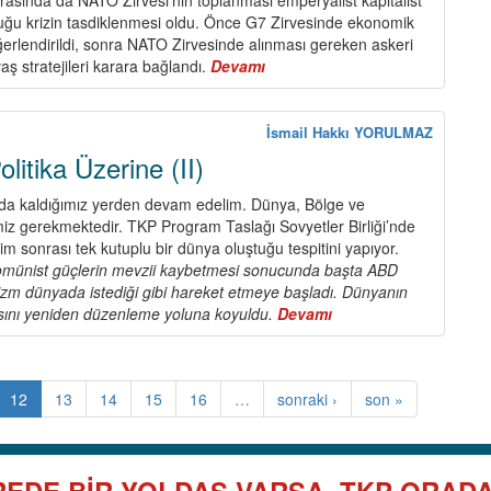
Yoldaşın
uğu krizin tasdiklenmesi oldu. Önce G7 Zirvesinde ekonomik
Alman
eğerlendirildi, sonra NATO Zirvesinde alınması gereken askeri
Komünist
aş stratejileri karara bağlandı.
Devamı
about
Partisi
Piyango’dan
DKP'ye
Afganistan
Yolladığı
Çıktı
İsmail Hakkı YORULMAZ
Dayanışma
litika Üzerine (II)
Mesajı
ıda kaldığımız yerden devam edelim. Dünya, Bölge ve
miz gerekmektedir. TKP Program Taslağı Sovyetler Birliği’nde
m sonrası tek kutuplu bir dünya oluştuğu tespitini yapıyor.
komünist güçlerin mevzii kaybetmesi sonucunda başta ABD
zm dünyada istediği gibi hareket etmeye başladı. Dünyanın
tasını yeniden düzenleme yoluna koyuldu.
Devamı
about
Program
ve
Politika
12
13
14
15
16
…
sonraki ›
son »
Üzerine
(II)
EDE BİR YOLDAŞ VARSA, TKP ORAD