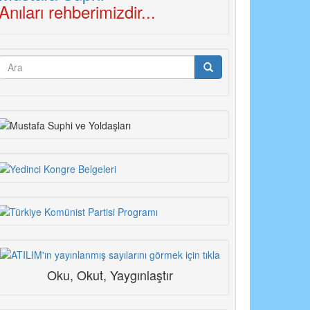
Anıları rehberimizdir...
Arama
formu
Ara
Oku, Okut, Yaygınlaştır