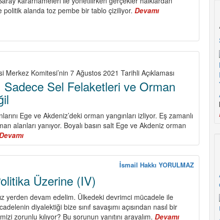
ray kararnameleri ile yönetilirken gerçekler halklardan
 politik alanda toz pembe bir tablo çiziliyor.
Devamı
about
Devrimci
Stratejide
Ana
Halka
si Merkez Komitesi’nin 7 Ağustos 2021 Tarihli Açıklaması
! Sadece Sel Felaketleri ve Orman
il
larını Ege ve Akdeniz’deki orman yangınları izliyor. Eş zamanlı
man alanları yanıyor. Boyalı basın salt Ege ve Akdeniz orman
Devamı
about
Ülke
Yanıyor
!
İsmail Hakkı YORULMAZ
Sadece
litika Üzerine (IV)
Sel
Felaketleri
ız yerden devam edelim. Ülkedeki devrimci mücadele ile
ve
delenin diyalektiği bize sınıf savaşımı açısından nasıl bir
Orman
emizi zorunlu kılıyor? Bu sorunun yanıtını arayalım.
Devamı
about