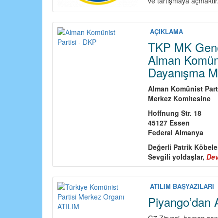
ve tartışmaya açmaktır
AÇIKLAMA
TKP MK Genel
Alman Komünis
Dayanışma M
Alman Komünist Part
Merkez Komitesine
Hoffnung Str. 18
45127 Essen
Federal Almanya
Değerli Patrik Köbele
Sevgili yoldaşlar,
De
ATILIM BAŞYAZILARI
Piyango’dan A
G7 Zirvesi, hemen sonr