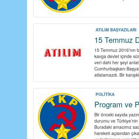
ATILIM BAŞYAZILARI
15 Temmuz D
15 Temmuz 2016'nın b
kavga devlet içinde sür
veri dahi her şeyi anla
Cumhurbaşkanı Başyave
atlatamazdı. Bir karışık
POLİTİKA
Program ve Pol
Bir önceki sayıda yazı
durumu ve Türkiye’nin b
Buradaki amacımız sade
hareketi açısından çık