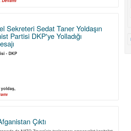
.
Devamı
about
Program
ve
Politika
Üzerine
 Sekreteri Sedat Taner Yoldaşın
(III)
t Partisi DKP'ye Yolladığı
esajı
isi - DKP
 yoldaş,
vamı
about
TKP
MK
Genel
Sekreteri
fganistan Çıktı
Sedat
Taner
asında da NATO Zirvesi’nin toplanması emperyalist kapitalist