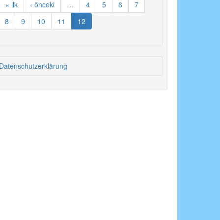
« ilk
‹ önceki
…
4
5
6
7
8
9
10
11
12
Datenschutzerklärung