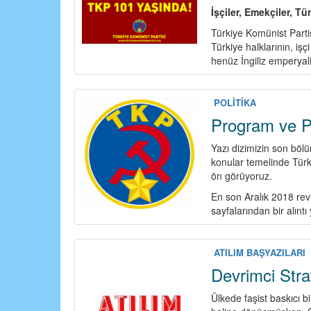
İşçiler, Emekçiler, Tü
Türkiye Komünist Partis
Türkiye halklarının, iş
henüz İngiliz emperyali
POLİTİKA
Program ve Po
Yazı dizimizin son böl
konular temelinde Türk
ön görüyoruz.
En son Aralık 2018 rev
sayfalarından bir alınt
ATILIM BAŞYAZILARI
Devrimci Stra
Ülkede faşist baskıcı b