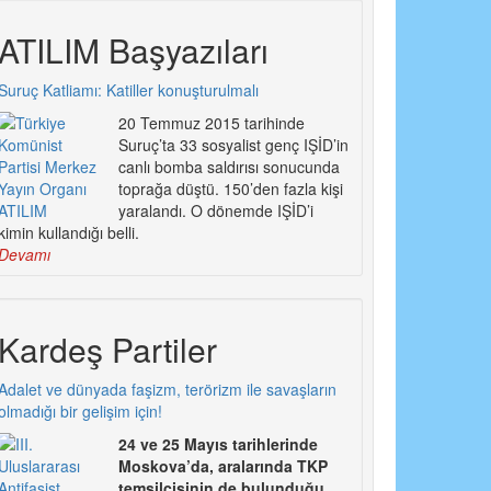
ATILIM Başyazıları
Suruç Katliamı: Katiller konuşturulmalı
20 Temmuz 2015 tarihinde
Suruç’ta 33 sosyalist genç IŞİD’in
canlı bomba saldırısı sonucunda
toprağa düştü. 150’den fazla kişi
yaralandı. O dönemde IŞİD’i
kimin kullandığı belli.
Devamı
Kardeş Partiler
Adalet ve dünyada faşizm, terörizm ile savaşların
olmadığı bir gelişim için!
24 ve 25 Mayıs tarihlerinde
Moskova’da, aralarında TKP
temsilcisinin de bulunduğu