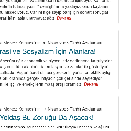
er yoldaşımızın vefatının derin üzüntüsü içindeyiz. Komünist
lenlerin tutmaz yasını” demiştir ama yastayız, onun kaybının
 hissediyoruz. Canını hiçe sayıp barış için somut sonuçlar
rarlılığını asla unutmayacağız.
Devamı
about
Sırrı
Süreyya
yoldaşın
vasiyeti;
si Merkez Komitesi’nin 30 Nisan 2025 Tarihli Açıklaması
“Barış
asi ve Sosyalizm İçin Alanlara!
ve
demokratik
Mayıs’ını ağır ekonomik ve siyasal kriz şartlarında karşılıyorlar.
toplum
yaşamın tüm alanlarında enflasyon ve zamlar ile gösteriyor.
mücadelesini
safhada. Asgari ücret olması gerekenin yarısı, emeklilik aylığı
yükseltelim!”
 biri oranında gerçek ihtiyacın çok gerisinde seyrediyor.
ı ile işçi ve emekçilerin maaş artışı orantısız.
Devamı
about
Barış,
Demokrasi
ve
Sosyalizm
si Merkez Komitesi’nin 17 Nisan 2025 Tarihli Açıklaması
İçin
a Yoldaş Bu Zorluğu Da Aşacak!
Alanlara!
esinin sembol figürlerinden olan Sırrı Süreyya Önder ani ve ağır bir