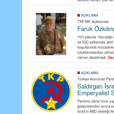
AÇIKLAMA
TKP MK Açıklaması
Faruk Özkılın
70’li yıllarda “Gençliği
ve İGD saflarında aktif
koşullarında mücadelesin
tutuklamalardan yılmadan
zaman aksatmadı.
De
AÇIKLAMA
Türkiye Komünist Parti
Saldırgan İsr
Emperyalist 
Partimiz daha önce yap
gelişmelerden sonra sır
İsrail’in ABD desteği i