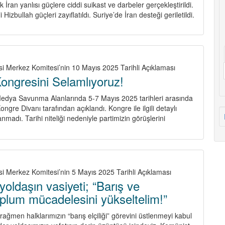
 İran yanlısı güçlere ciddi suikast ve darbeler gerçekleştirildi.
Hizbullah güçleri zayıflatıldı. Suriye’de İran desteği geriletildi.
si Merkez Komitesi’nin 10 Mayıs 2025 Tarihli Açıklaması
ongresini Selamlıyoruz!
edya Savunma Alanlarında 5-7 Mayıs 2025 tarihleri arasında
ongre Divanı tarafından açıklandı. Kongre ile ilgili detaylı
madı. Tarihi niteliği nedeniyle partimizin görüşlerini
about
PKK’nin
2.
Kongresini
Selamlıyoruz!
si Merkez Komitesi’nin 5 Mayıs 2025 Tarihli Açıklaması
yoldaşın vasiyeti; “Barış ve
plum mücadelesini yükseltelim!”
 rağmen halklarımızın “barış elçiliği” görevini üstlenmeyi kabul