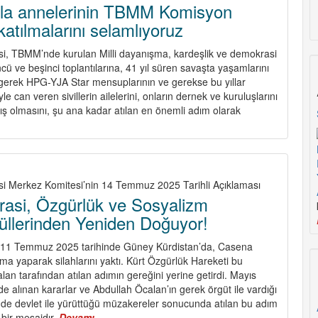
Mücadelelere
illa annelerinin TBMM Komisyon
Yeni
 katılmalarını selamlıyoruz
Yöntemler
İle
si, TBMM’nde kurulan Milli dayanışma, kardeşlik ve demokrasi
Yöneliyor:
 ve beşinci toplantılarına, 41 yıl süren savaşta yaşamlarını
Demokratik
erek HPG-YJA Star mensuplarının ve gerekse bu yıllar
Türkiye,
 can veren sivillerin ailelerini, onların dernek ve kuruluşlarını
Daha
ş olmasını, şu ana kadar atılan en önemli adım olarak
Güçlü
t
TKP!
r
la
lerinin
isi Merkez Komitesi’nin 14 Temmuz 2025 Tarihli Açıklaması
M
rasi, Özgürlük ve Sosyalizm
isyon
üllerinden Yeniden Doğuyor!
ntılarına
malarını
sı 11 Temmuz 2025 tarihinde Güney Kürdistan’da, Casena
mlıyoruz
ma yaparak silahlarını yaktı. Kürt Özgürlük Hareketi bu
an tarafından atılan adımın gereğini yerine getirdi. Mayıs
 alınan kararlar ve Abdullah Öcalan’ın gerek örgüt ile vardığı
de devlet ile yürüttüğü müzakereler sonucunda atılan bu adım
 bir mesajdır.
Devamı
about