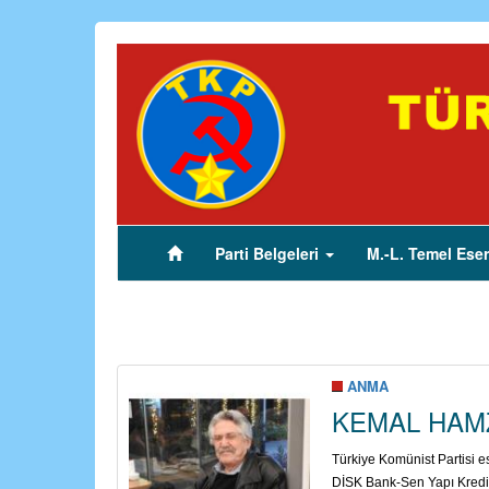
Ana
içeriğe
atla
Parti Belgeleri
M.-L. Temel Eser
(current)
ANMA
KEMAL HAM
Türkiye Komünist Partisi 
DİSK Bank-Sen Yapı Kredi 