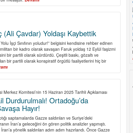
Barış,
Demokrasi,
Özgürlük
ve
Sosyalizm
ç (Ali Çavdar) Yoldaşı Kaybettik
Mücadelesi
Küllerinden
n Yolu İşçi Sınıfının yoludur!” belgisini kendisine rehber edinen
Yeniden
 militan bir kadro olarak savaşan Faruk yoldaş 12 Eylül faşizmi
Doğuyor!
i bir partili olarak sürdürdü. Çeşitli baskı, gözaltı ve
 bir partili olarak konspiratif örgütlü faaliyetlerini hiç bir
vamı
about
Faruk
Özkılınç
(Ali
Çavdar)
si Merkez Komitesi’nin 15 Haziran 2025 Tarihli Açıklaması
Yoldaşı
ail Durdurulmalı! Ortadoğu’da
Kaybettik
Savaşa Hayır!
tığı saptamalarda Gazze saldırıları ve Suriye’deki
anın İran’a geleceğini ön gören politik analizler yapmıştı.
le İran’a yönelik saldırıları adım adım hazırlandı. Önce Gazze