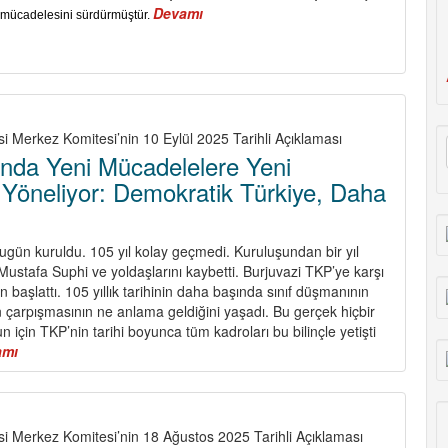
Devamı
about
li mücadelesini sürdürmüştür.
KEMAL
HAMZAOĞLU
YOLDAŞ'I
KAYBETTİK
si Merkez Komitesi’nin 10 Eylül 2025 Tarihli Açıklaması
nda Yeni Mücadelelere Yeni
 Yöneliyor: Demokratik Türkiye, Daha
bugün kuruldu. 105 yıl kolay geçmedi. Kuruluşundan bir yıl
ustafa Suphi ve yoldaşlarını kaybetti. Burjuvazi TKP’ye karşı
n başlattı. 105 yıllık tarihinin daha başında sınıf düşmanının
ın çarpışmasının ne anlama geldiğini yaşadı. Bu gerçek hiçbir
için TKP’nin tarihi boyunca tüm kadroları bu bilinçle yetişti
amı
about
TKP
105
Yaşında
Yeni
si Merkez Komitesi’nin 18 Ağustos 2025 Tarihli Açıklaması