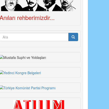
Anıları rehberimizdir...
Arama
formu
Ara