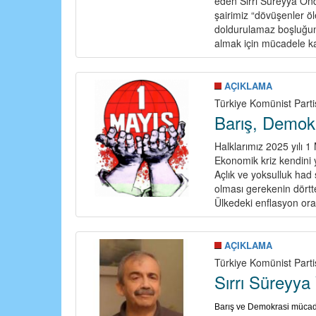
eden Sırrı Süreyya Önd
şairimiz “dövüşenler ö
doldurulamaz boşluğunu
almak için mücadele ka
AÇIKLAMA
Türkiye Komünist Parti
Barış, Demokr
Halklarımız 2025 yılı 1 
Ekonomik kriz kendini 
Açlık ve yoksulluk had 
olması gerekenin dörtte
Ülkedeki enflasyon oran
AÇIKLAMA
Türkiye Komünist Parti
Sırrı Süreyy
Barış ve Demokrasi mücadel