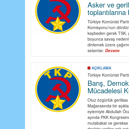
Asker ve ger
toplantılarına
Türkiye Komünist Parti
Komisyonu’nun dördüncü
kaybeden gerek TSK, g
boyunca savaş nedeniyle
dinlemek üzere çağırmı
selamlar.
Devamı
abou
Aske
ve
geril
AÇIKLAMA
anne
Türkiye Komünist Part
TBM
Barış, Demok
Kom
Mücadelesi K
topla
katıl
Otuz özgürlük gerilla
sela
Mağarasında bir açıkla
eylemiyle Abdullah Öcal
ayında PKK Kongresinde
mutabakat ve gerekse 
devlete verilen çok net