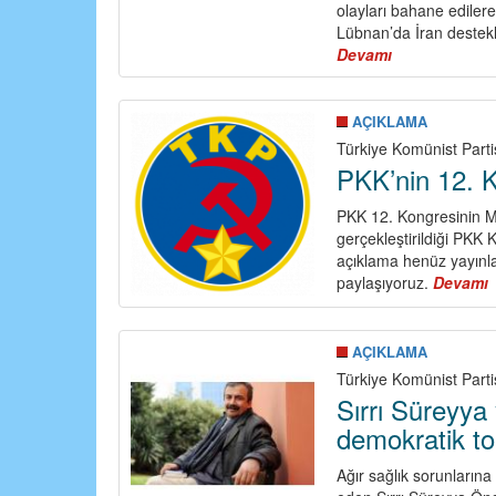
olayları bahane edilerek
Lübnan’da İran destekli 
Devamı
about
Saldırgan
İsrail
Durdurulmalı!
AÇIKLAMA
Ortadoğu’da
Türkiye Komünist Parti
Emperyalist
PKK’nin 12. K
Savaşa
Hayır!
PKK 12. Kongresinin M
gerçekleştirildiği PKK K
açıklama henüz yayınlan
paylaşıyoruz.
Devamı
1
AÇIKLAMA
Türkiye Komünist Parti
Sırrı Süreyya 
demokratik to
Ağır sağlık sorunlarına