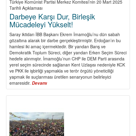
Türkiye Komünist Partisi Merkez Komitesi’nin 20 Mart 2025
Tarihli Açıklaması
Darbeye Karşı Dur, Birleşik
Mücadeleyi Yükselt!
Saray iktidarı İBB Başkanı Ekrem İmamoğlu’nu dün sabah
gözaltına alarak bir darbe gerçekleştirmiştir. Erdoğan’ın bu
hamlesi iki amaç içermektedir. Bir yandan Barış ve
Demokratik Toplum Süreci, diğer yandan Erken Seçim Süreci
hedefe alınmıştır. İmamoğlu’nun CHP ile DEM Parti arasında
yerel seçim sürecinde sağlanan Kent Uzlaşısı nedeniyle KCK
ve PKK ile işbirliği yapmakla ve terör örgütü yöneticiliği
yapmak ile suçlanması üretilen senaryonun belirleyici
emaresidir.
Devamı
about
Darbeye
Karşı
Dur,
Birleşik
Mücadeleyi
Yükselt!