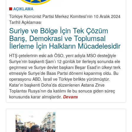
AÇIKLAMA
Türkiye Komünist Partisi Merkez Komitesi’nin 10 Aralık 2024
Tarihli Açıklaması
Suriye ve Bölge İçin Tek Çözüm
Barış, Demokrasi ve Toplumsal
İlerleme İçin Halkların Mücadelesidir
HTŞ çetelerinin eski adı ÖSO, yeni adıyla MSO desteğiyle
Suriye’nin başkenti Şam’ı 12 günlük bir ilerleyiş sonunda ele
geçirmesi ve Suriye devlet başkanı Beşar Esad’ın ülkeyi terk
etmesiyle Suriye’de Baas Partsi dönemi kapanmış oldu. Bu
operasyonu ABD, İsrail ve Türkiye birlikte yürütmüştür.
Katar’ın başkenti Doha’da düzenlenen Astana Zirve
Toplantısı Rusya’nın da katılımı ile bu sonuca giden süreç
konusunda karar almışlardır.
Devamı
about
Suriye
ve
Bölge
İçin
Tek
Çözüm