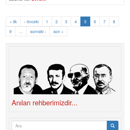
Kayyumlara
Karşı
Sosyalistlerin
« ilk
‹ önceki
1
2
3
4
5
6
7
8
Görevi
ve
9
…
sonraki ›
son »
“Devrimci
Direnişin
İki
Taktiği”
Anıları rehberimizdir...
Arama