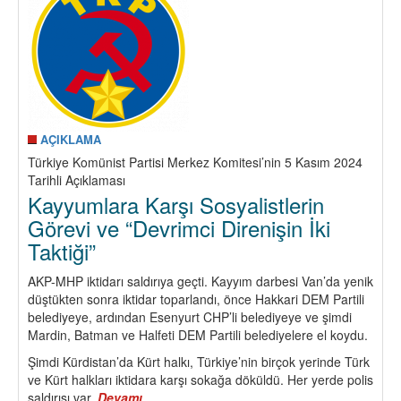
Elvan
yoldaş
(Kemal
Kıran)
Aramızdan
Ayrıldı
AÇIKLAMA
Türkiye Komünist Partisi Merkez Komitesi’nin 5 Kasım 2024
Tarihli Açıklaması
Kayyumlara Karşı Sosyalistlerin
Görevi ve “Devrimci Direnişin İki
Taktiği”
AKP-MHP iktidarı saldırıya geçti. Kayyım darbesi Van’da yenik
düştükten sonra iktidar toparlandı, önce Hakkari DEM Partili
belediyeye, ardından Esenyurt CHP’li belediyeye ve şimdi
Mardin, Batman ve Halfeti DEM Partili belediyelere el koydu.
Şimdi Kürdistan’da Kürt halkı, Türkiye’nin birçok yerinde Türk
ve Kürt halkları iktidara karşı sokağa döküldü. Her yerde polis
saldırısı var.
Devamı
about