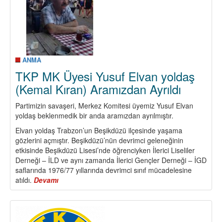
Barış,
Demokrasi
ve
Toplumsal
İlerleme
İçin
ANMA
Halkların
TKP MK Üyesi Yusuf Elvan yoldaş
Mücadelesidir
(Kemal Kıran) Aramızdan Ayrıldı
Partimizin savaşeri, Merkez Komitesi üyemiz Yusuf Elvan
yoldaş beklenmedik bir anda aramızdan ayrılmıştır.
Elvan yoldaş Trabzon’un Beşikdüzü ilçesinde yaşama
gözlerini açmıştır. Beşikdüzü’nün devrimci geleneğinin
etkisinde Beşikdüzü Lisesi’nde öğrenciyken İlerici Liseliler
Derneği – İLD ve aynı zamanda İlerici Gençler Derneği – İGD
saflarında 1976/77 yıllarında devrimci sınıf mücadelesine
atıldı.
Devamı
about
TKP
MK
Üyesi
Yusuf