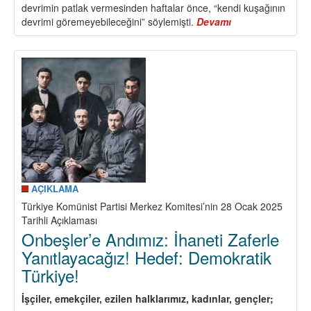
devrimin patlak vermesinden haftalar önce, “kendi kuşağının
devrimi göremeyebileceğini” söylemişti.
Devamı
about
Lenin
ve
1917
Şubat
Devrimi
Sürecinden
Çıkan
Dersler
AÇIKLAMA
Türkiye Komünist Partisi Merkez Komitesi’nin 28 Ocak 2025
Tarihli Açıklaması
Onbeşler’e Andımız: İhaneti Zaferle
Yanıtlayacağız! Hedef: Demokratik
Türkiye!
İşçiler, emekçiler, ezilen halklarımız, kadınlar, gençler;