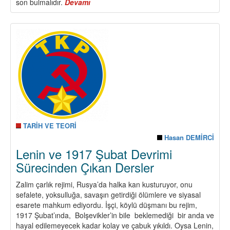
son bulmalıdır.
Devamı
about
“Barış
ve
Demokratik
Toplum
Çağrısı”
Üzerine
Görüş
ve
Tutumumuzdur
TARİH VE TEORİ
Hasan DEMİRCİ
Lenin ve 1917 Şubat Devrimi
Sürecinden Çıkan Dersler
Zalim çarlık rejimi, Rusya’da halka kan kusturuyor, onu
sefalete, yoksulluğa, savaşın getirdiği ölümlere ve siyasal
esarete mahkum ediyordu. İşçi, köylü düşmanı bu rejim,
1917 Şubat’ında, Bolşevikler’in bile beklemediği bir anda ve
hayal edilemeyecek kadar kolay ve çabuk yıkıldı. Oysa Lenin,