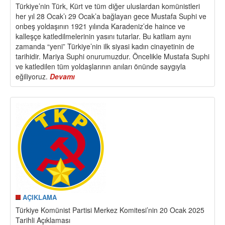
Türkiye’nin Türk, Kürt ve tüm diğer uluslardan komünistleri
her yıl 28 Ocak’ı 29 Ocak’a bağlayan gece Mustafa Suphi ve
onbeş yoldaşının 1921 yılında Karadeniz’de haince ve
kalleşçe katledilmelerinin yasını tutarlar. Bu katliam aynı
zamanda “yeni” Türkiye’nin ilk siyasi kadın cinayetinin de
tarihidir. Mariya Suphi onurumuzdur. Öncelikle Mustafa Suphi
ve katledilen tüm yoldaşlarının anıları önünde saygıyla
eğiliyoruz.
Devamı
about
Onbeşler’e
Andımız:
İhaneti
Zaferle
Yanıtlayacağız!
Hedef:
Demokratik
Türkiye!
AÇIKLAMA
Türkiye Komünist Partisi Merkez Komitesi’nin 20 Ocak 2025
Tarihli Açıklaması