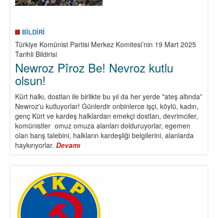
BİLDİRİ
Türkiye Komünist Partisi Merkez Komitesi’nin 19 Mart 2025
Tarihli Bildirisi
Newroz Pîroz Be! Nevroz kutlu
olsun!
Kürt halkı, dostları ile birlikte bu yıl da her yerde "ateş altında”
Newroz'u kutluyorlar! Günlerdir onbinlerce işçi, köylü, kadın,
genç Kürt ve kardeş halklardan emekçi dostları, devrimciler,
komünistler omuz omuza alanları dolduruyorlar, egemen
olan barış talebini, halkların kardeşliği belgilerini, alanlarda
haykırıyorlar.
Devamı
about
Newroz
Pîroz
Be!
Nevroz
kutlu
olsun!