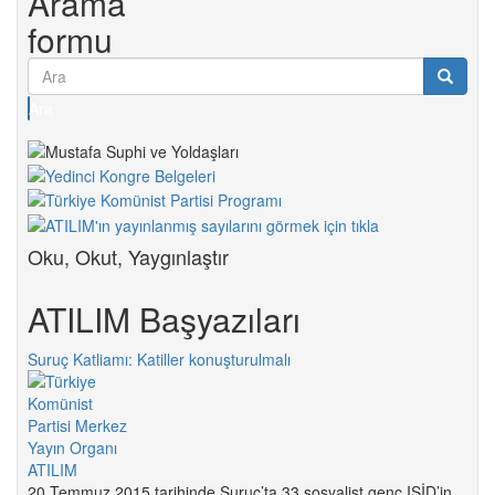
Arama
formu
Ara
Oku, Okut, Yaygınlaştır
ATILIM Başyazıları
Suruç Katliamı: Katiller konuşturulmalı
20 Temmuz 2015 tarihinde Suruç’ta 33 sosyalist genç IŞİD’in