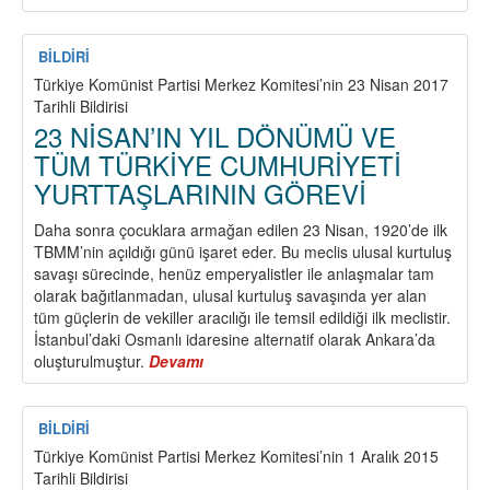
1
MAYIS
2017
BİLDİRİ
HAZIRLIKLARI
Türkiye Komünist Partisi Merkez Komitesi’nin 23 Nisan 2017
AKSATILMADAN
Tarihli Bildirisi
YÜRÜTÜLMELİDİR!
23 NİSAN’IN YIL DÖNÜMÜ VE
TÜM TÜRKİYE CUMHURİYETİ
YURTTAŞLARININ GÖREVİ
Daha sonra çocuklara armağan edilen 23 Nisan, 1920’de ilk
TBMM’nin açıldığı günü işaret eder. Bu meclis ulusal kurtuluş
savaşı sürecinde, henüz emperyalistler ile anlaşmalar tam
olarak bağıtlanmadan, ulusal kurtuluş savaşında yer alan
tüm güçlerin de vekiller aracılığı ile temsil edildiği ilk meclistir.
İstanbul’daki Osmanlı idaresine alternatif olarak Ankara’da
oluşturulmuştur.
Devamı
about
23
NİSAN’IN
YIL
BİLDİRİ
DÖNÜMÜ
Türkiye Komünist Partisi Merkez Komitesi’nin 1 Aralık 2015
VE
Tarihli Bildirisi