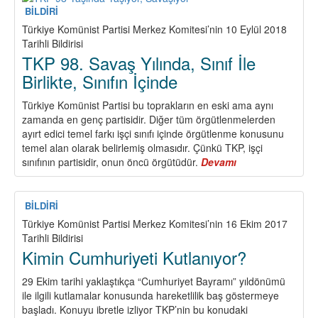
Dayanışmayı
BİLDİRİ
Yükseltelim,
Türkiye Komünist Partisi Merkez Komitesi’nin 10 Eylül 2018
Sınıf
Tarihli Bildirisi
Mücadelesini
TKP 98. Savaş Yılında, Sınıf İle
Örelim,
Birlikte, Sınıfın İçinde
Sendikal
Birliği
Türkiye Komünist Partisi bu toprakların en eski ama aynı
Sağlayalım!
zamanda en genç partisidir. Diğer tüm örgütlenmelerden
ayırt edici temel farkı işçi sınıfı içinde örgütlenme konusunu
temel alan olarak belirlemiş olmasıdır. Çünkü TKP, işçi
sınıfının partisidir, onun öncü örgütüdür.
Devamı
about
TKP
98.
Savaş
BİLDİRİ
Yılında,
Türkiye Komünist Partisi Merkez Komitesi’nin 16 Ekim 2017
Sınıf
Tarihli Bildirisi
İle
Kimin Cumhuriyeti Kutlanıyor?
Birlikte,
Sınıfın
29 Ekim tarihi yaklaştıkça “Cumhuriyet Bayramı” yıldönümü
İçinde
ile ilgili kutlamalar konusunda hareketlilik baş göstermeye
başladı. Konuyu ibretle izliyor TKP’nin bu konudaki