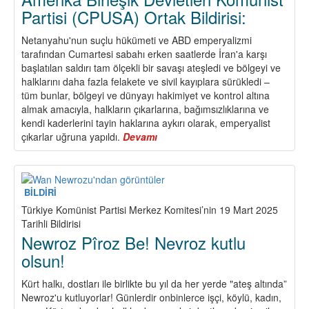
Haydi
Partisi (CPUSA) Ortak Bildirisi:
Omuz
Omuza
Netanyahu'nun suçlu hükümeti ve ABD emperyalizmi
1
tarafından Cumartesi sabahı erken saatlerde İran'a karşı
Mayıs
başlatılan saldırı tam ölçekli bir savaşı ateşledi ve bölgeyi ve
Alanlarına!
halklarını daha fazla felakete ve sivil kayıplara sürükledi –
tüm bunlar, bölgeyi ve dünyayı hakimiyet ve kontrol altına
almak amacıyla, halkların çıkarlarına, bağımsızlıklarına ve
kendi kaderlerini tayin haklarına aykırı olarak, emperyalist
çıkarlar uğruna yapıldı.
Devamı
about
İran
Komünist
Partisi
(TUDEH),
BİLDİRİ
İsrail
Türkiye Komünist Partisi Merkez Komitesi’nin 19 Mart 2025
Komünist
Tarihli Bildirisi
Partisi
Newroz Pîroz Be! Nevroz kutlu
(CPI),
olsun!
Amerika
Birleşik
Kürt halkı, dostları ile birlikte bu yıl da her yerde "ateş altında”
Devletleri
Newroz'u kutluyorlar! Günlerdir onbinlerce işçi, köylü, kadın,
Komünist