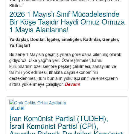
Bildirisi
2026 1 Mayıs’ı Sınıf Mücadelesinde
Bir Köşe Taşıdır Haydi Omuz Omuza
1 Mayıs Alanlarına!
Yoldaşlar, Dostlar,
İşçiler, Emekçiler, Kadınlar, Gençler,
Yurttaşlar!
Bu sene 1 Mayıs’a geçmiş yıllara göre daha bilenmiş olarak
gidiyoruz. Ülke yağma yeri. Özelleştirmeler, kamu
kurumlarının özel sektöre peşkeş çekilmesi, sanayinin ve
tarımın yok edilmesi, ithalata dayalı ekonominin
desteklenmesi, tüm bunların yükü işçi sınıfı ve emekçilerin
sırtına yüklenmeye çalışılıyor.
Devamı
about
2026
1
Mayıs’ı
Sınıf
BİLDİRİ
Mücadelesinde
İran Komünist Partisi (TUDEH),
Bir
İsrail Komünist Partisi (CPI),
Köşe
Amerika Birleşik Devletleri Komünist
Taşıdır