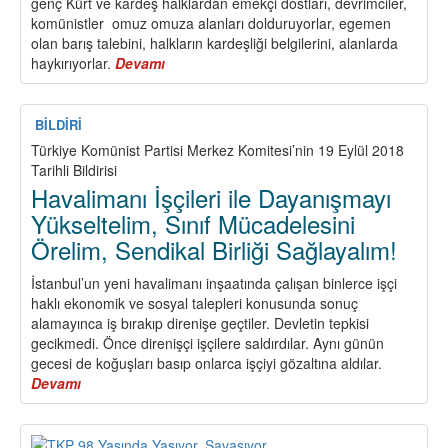
genç Kürt ve kardeş halklardan emekçi dostları, devrimciler,
Partisi
komünistler omuz omuza alanları dolduruyorlar, egemen
(CPUSA)
olan barış talebini, halkların kardeşliği belgilerini, alanlarda
Ortak
haykırıyorlar.
Devamı
about
Bildirisi:
Newroz
Pîroz
Be!
BİLDİRİ
Nevroz
Türkiye Komünist Partisi Merkez Komitesi’nin 19 Eylül 2018
kutlu
Tarihli Bildirisi
olsun!
Havalimanı İşçileri ile Dayanışmayı
Yükseltelim, Sınıf Mücadelesini
Örelim, Sendikal Birliği Sağlayalım!
İstanbul’un yeni havalimanı inşaatında çalışan binlerce işçi
haklı ekonomik ve sosyal talepleri konusunda sonuç
alamayınca iş bırakıp direnişe geçtiler. Devletin tepkisi
gecikmedi. Önce direnişçi işçilere saldırdılar. Aynı günün
gecesi de koğuşları basıp onlarca işçiyi gözaltına aldılar.
Devamı
about
Havalimanı
İşçileri
ile