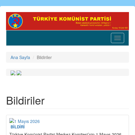
Ana
içeriğe
atla
Toggle
navigatio
Ana Sayfa
Bildiriler
Bildiriler
BİLDİRİ
Türkiye Komünist Partisi Merkez Komitesi’nin 1 Mayıs 2026