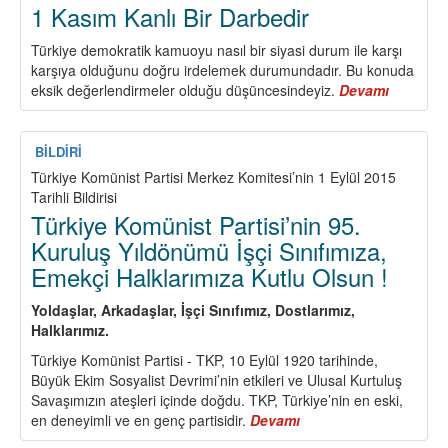
TÜM
1 Kasım Kanlı Bir Darbedir
TÜRKİYE
CUMHURİYETİ
Türkiye demokratik kamuoyu nasıl bir siyasi durum ile karşı
YURTTAŞLARININ
karşıya olduğunu doğru irdelemek durumundadır. Bu konuda
GÖREVİ
eksik değerlendirmeler olduğu düşüncesindeyiz.
Devamı
about
1
Kasım
Kanlı
BİLDİRİ
Bir
Türkiye Komünist Partisi Merkez Komitesi’nin 1 Eylül 2015
Darbedir
Tarihli Bildirisi
Türkiye Komünist Partisi’nin 95.
Kuruluş Yıldönümü İşçi Sınıfımıza,
Emekçi Halklarımıza Kutlu Olsun !
Yoldaşlar, Arkadaşlar, İşçi Sınıfımız, Dostlarımız,
Halklarımız.
Türkiye Komünist Partisi - TKP, 10 Eylül 1920 tarihinde,
Büyük Ekim Sosyalist Devrimi’nin etkileri ve Ulusal Kurtuluş
Savaşımızın ateşleri içinde doğdu. TKP, Türkiye’nin en eski,
en deneyimli ve en genç partisidir.
Devamı
about
Türkiye