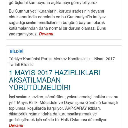
görüşlerini kamuoyuna açıklamayı görev biliyoruz.
Bu Cumhuriyet’i kuranların, kurucu iradesinin devamı
olduklarını iddia edenlerin ve bu Cumhuriyet’in imtiyaz
sağladığı sınıfın temsilcilerinin bu günü bayram olarak
kutlamalarından daha normal bir durum olamaz. Bunu
yadırgamıyoruz.
Devamı
about
Kimin
Cumhuriyeti
Kutlanıyor?
BİLDİRİ
Türkiye Komünist Partisi Merkez Komitesi’nin 1 Nisan 2017
Tarihli Bildirisi
1 MAYIS 2017 HAZIRLIKLARI
AKSATILMADAN
YÜRÜTÜLMELİDİR!
İşçi sınıfımız, ezilen, sömürülen, yoksul emekçi halklarımız bu
yıl 1 Mayıs Birlik, Mücadele ve Dayanışma Günü’nü karmaşık
toplumsal koşullarda karşılıyor. AKP-SARAY iktidarı,
diktatörlük rejimini daha da kurumsallaştırmak ve
gericileştirmek için sözde bir Halk Oylaması düzenliyor.
Devamı
about