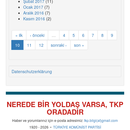
Şubat 2017
(11)
Ocak 2017
(7)
Aralık 2016
(7)
Kasım 2016
(2)
« ilk
‹ önceki
…
4
5
6
7
8
9
10
11
12
sonraki ›
son »
Datenschutzerklärung
NEREDE BİR YOLDAŞ VARSA, TKP
ORADADIR
Haber ve yorumlarınız için e-posta adresimiz:
tkp.bilgi(at)gmail.com
1920 - 2026 •
TÜRKİYE KOMÜNİST PARTİSİ