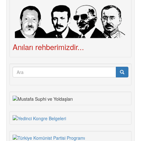
Anıları rehberimizdir...
Arama
formu
Ara