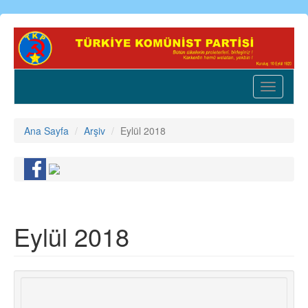
Ana
içeriğe
atla
Toggle
navigatio
Ana Sayfa
Arşiv
Eylül 2018
Eylül 2018