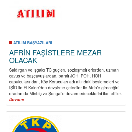
ATILIM BAŞYAZILARI
AFRİN FAŞİSTLERE MEZAR
OLACAK
Saldırgan ve işgalci TC güçleri, sözleşmeli erlerden, uzman
çavuş ve başçavuşlardan, paralı JÖH, PÖH, HÖH
çapulcularından, Köy Korucuları adı altındaki beslemeleri ve
IŞİD ile El Kaide’den devşirme çeteciler ile Afrin’e gireceğini,
oradan da Minbiç ve Şengal’e devam edeceklerini ilan ettiler.
Devamı
about
AFRİN
FAŞİSTLERE
MEZAR
OLACAK