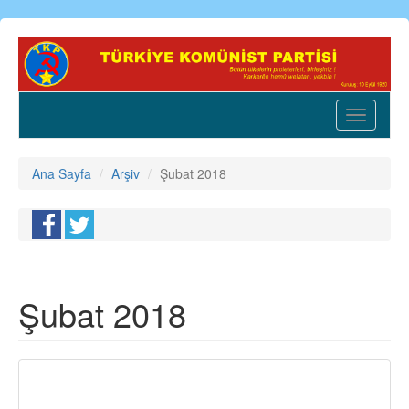
Ana
içeriğe
atla
Toggle
navigatio
Ana Sayfa
Arşiv
Şubat 2018
Şubat 2018