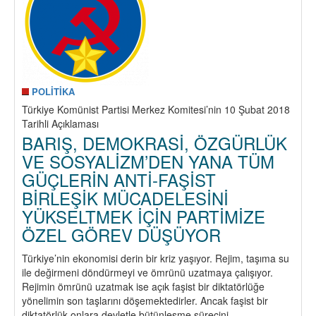
POLİTİKA
Türkiye Komünist Partisi Merkez Komitesi’nin 10 Şubat 2018
Tarihli Açıklaması
BARIŞ, DEMOKRASİ, ÖZGÜRLÜK
VE SOSYALİZM’DEN YANA TÜM
GÜÇLERİN ANTİ-FAŞİST
BİRLEŞİK MÜCADELESİNİ
YÜKSELTMEK İÇİN PARTİMİZE
ÖZEL GÖREV DÜŞÜYOR
Türkiye’nin ekonomisi derin bir kriz yaşıyor. Rejim, taşıma su
ile değirmeni döndürmeyi ve ömrünü uzatmaya çalışıyor.
Rejimin ömrünü uzatmak ise açık faşist bir diktatörlüğe
yönelimin son taşlarını döşemektedirler. Ancak faşist bir
diktatörlük onlara devletle bütünleşme sürecini