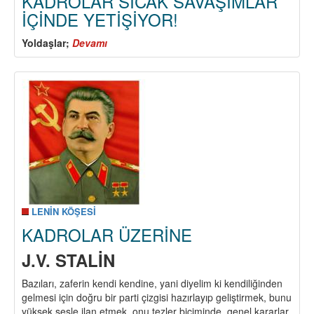
KADROLAR SICAK SAVAŞIMLAR
İÇİNDE YETİŞİYOR!
Yoldaşlar;
Devamı
about
LİKİDASYON
KOMPLOSUNA
SON
DARBEYİ
GENÇ
KOMÜNİSTLER
VURUYOR…
GENÇ
KOMÜNİST
KADROLAR
SICAK
SAVAŞIMLAR
LENİN KÖŞESİ
İÇİNDE
KADROLAR ÜZERİNE
YETİŞİYOR!
J.V. STALİN
Bazıları, zaferin kendi kendine, yani diyelim ki kendiliğinden
gelmesi için doğru bir parti çizgisi hazırlayıp geliştirmek, bunu
yüksek sesle ilan etmek, onu tezler biçiminde, genel kararlar