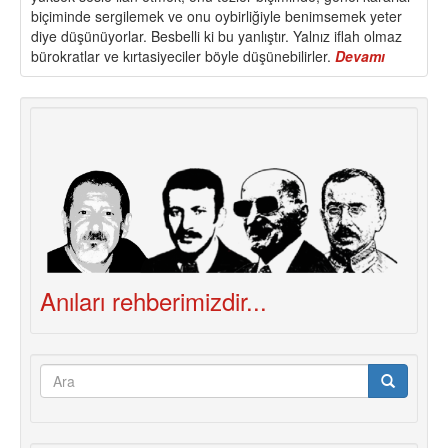
biçiminde sergilemek ve onu oybirliğiyle benimsemek yeter
diye düşünüyorlar. Besbelli ki bu yanlıştır. Yalnız iflah olmaz
bürokratlar ve kırtasiyeciler böyle düşünebilirler.
Devamı
about
KADROL
ÜZERİNE
Anıları rehberimizdir...
Arama
formu
Ara