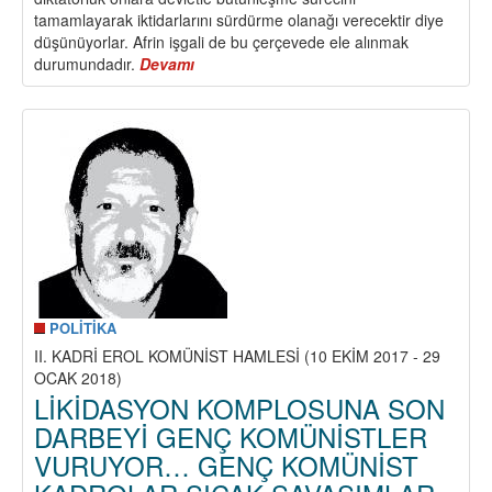
tamamlayarak iktidarlarını sürdürme olanağı verecektir diye
düşünüyorlar. Afrin işgali de bu çerçevede ele alınmak
durumundadır.
Devamı
about
BARIŞ,
DEMOKRASİ,
ÖZGÜRLÜK
VE
SOSYALİZM’DEN
YANA
TÜM
GÜÇLERİN
ANTİ-
FAŞİST
BİRLEŞİK
MÜCADELESİNİ
POLİTİKA
YÜKSELTMEK
II. KADRİ EROL KOMÜNİST HAMLESİ (10 EKİM 2017 - 29
İÇİN
OCAK 2018)
PARTİMİZE
LİKİDASYON KOMPLOSUNA SON
ÖZEL
DARBEYİ GENÇ KOMÜNİSTLER
GÖREV
VURUYOR… GENÇ KOMÜNİST
DÜŞÜYOR