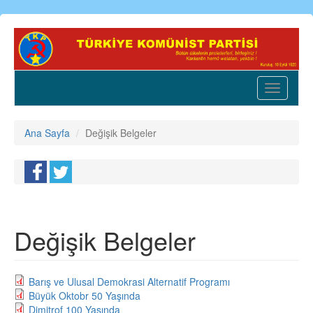
Ana
içeriğe
atla
Toggle
navigatio
Ana Sayfa
Değişik Belgeler
Değişik Belgeler
Barış ve Ulusal Demokrasi Alternatif Programı
Büyük Oktobr 50 Yaşında
Dimitrof 100 Yaşında